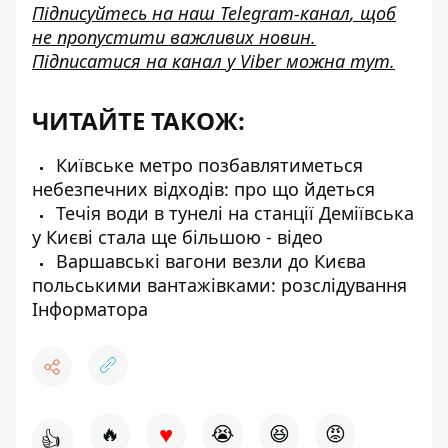
Підписуйтесь на наш
Telegram-канал
, щоб
не пропустити важливих новин.
Підписатися на канал у Viber можна
тут
.
ЧИТАЙТЕ ТАКОЖ:
Київське метро позбавлятиметься
небезпечних відходів: про що йдеться
Течія води в тунелі на станції Деміївська
у Києві стала ще більшою - відео
Варшавські вагони везли до Києва
польськими вантажівками: розслідування
Інформатора
♥
🔥
😭
😆
😡
👍