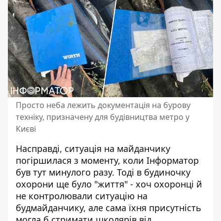
Просто неба лежить документація на бурову
техніку, призначену для будівництва метро у
Києві
Насправді, ситуація на майданчику
погіршилася з моменту, коли Інформатор
був тут минулого разу. Тоді в будиночку
охорони ще було "життя" - хоч охоронці й
не контролювали ситуацію на
будмайданчику, але сама їхня присутність
могла б стримати школярів від