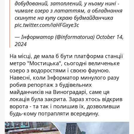
добудований, затоплений, у ньому нині -
чимале озеро з лататтям, а обладнання
скинуте на купу скраю будмайданчика
pic.twitter.com/iaHFGxye3c
— Інформатор (@informatorua)
October 14,
2024
На місці, де мала б бути платформа станції
метро "Мостицька", сьогодні величеньке
озеро з водоростями і своєю фауною.
Навесні, коли Інформатор минулого разу
робив репортаж з будівельних
майданчиків на Виноградарі, саме ця
локація була закрита. Зараз хтось відкрив
ворота - та так і полишив їх, дозволивши
будь-кому потрапляти всередину.