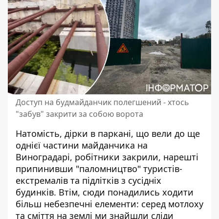
Доступ на будмайданчик полегшений - хтось
"забув" закрити за собою ворота
Натомість, дірки в паркані, що вели до ще
однієї частини майданчика на
Виноградарі, робітники закрили, нарешті
припинивши "паломництво" туристів-
екстремалів та підлітків з сусідніх
будинків. Втім, сюди понадились ходити
більш небезпечні елементи: серед мотлоху
та сміття на землі ми знайшли сліди