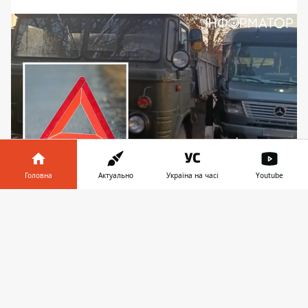
Головна
Актуально
Україна на часі
Youtube
Водію маршрутного таксі загрожує від 5 до 10
років позбавлення волі
Інформатор у
Завантажити
телефоні
👉
Повідомлення про аварію надійшло до
поліції близько 6 ранку у понеділок, 14
жовтня 2024 року. На автодорозі
сполученням Макарів-Бородянка
маршрутне таксі Mercedes