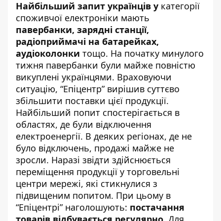
Найбільший запит українців у
категорії
споживчої електроніки мають
павербанки, зарядні станції,
радіоприймачі на батарейках,
аудіоколонки
тощо. На початку минулого
тижня павербанки були майже повністю
викуплені українцями. Враховуючи
ситуацію, “Епіцентр” вирішив суттєво
збільшити поставки цієї продукції.
Найбільший попит спостерігається в
областях, де були відключення
електроенергії. В деяких регіонах, де не
було відключень, продажі майже не
зросли. Наразі звідти здійснюється
переміщення продукції у торговельні
центри мережі, які стикнулися з
підвищеним попитом. При цьому в
“Епіцентрі” наголошують:
постачання
товарів відбувається регулярно
. Для