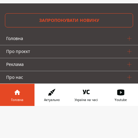
ЗАПРОПОНУВАТИ НОВИНУ
Головна
Про проєкт
Реклама
Про нас
Головна
Актуально
Україна на часі
Youtube
Інформатор у
Завантажити
телефоні
👉
Інформатор проекти
Інформатор-Україна
Geek
Гроші
Авто