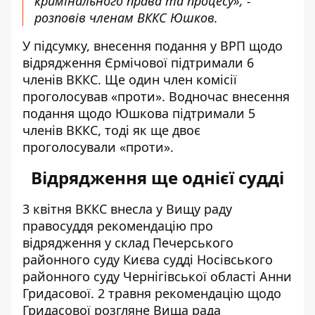
кримінального права та процесу», -
розповів членам ВККС Юшков.
У підсумку, внесення подання у ВРП щодо
відрядження Єрмічової підтримали 6
членів ВККС. Ще один член комісії
проголосував «проти». Водночас внесення
подання щодо Юшкова підтримали 5
членів ВККС, тоді як ще двоє
проголосували «проти».
Відрядження ще однієї судді
3 квітня ВККС внесла у Вищу раду
правосуддя рекомендацію про
відрядження у склад Печерського
районного суду Києва судді Носівського
районного суду Чернігівської області Анни
Гридасової. 2 травня рекомендацію щодо
Гридасової розгляне Вища рада