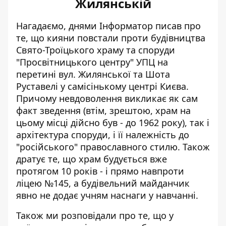
Жилянській
Нагадаємо, днями Інформатор писав про
те, що
кияни повстали проти будівництва
Свято-Троїцького храму
та споруди
"Просвітницького центру" УПЦ на
перетині вул. Жилянської та Шота
Руставелі у самісінькому центрі Києва.
Причому невдоволення викликає як сам
факт зведення (втім, зрештою, храм на
цьому місці дійсно був - до 1962 року), так і
архітектура споруди, і її належність до
"російського" православного стилю. Також
дратує те, що храм будується вже
протягом 10 років - і прямо навпроти
ліцею №145, а будівельний майданчик
явно не додає учням наснаги у навчанні.
Також ми розповідали про те, що у