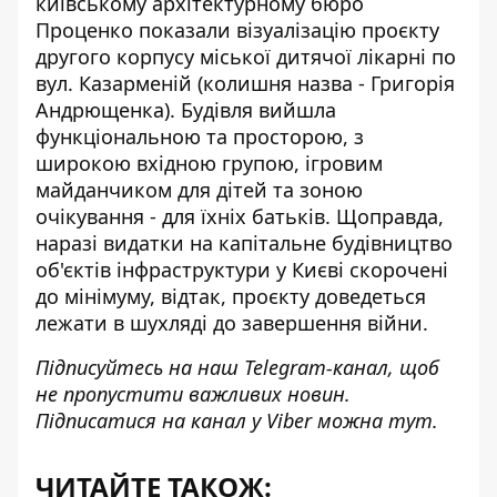
київському архітектурному бюро
Проценко показали
візуалізацію проєкту
другого корпусу міської дитячої лікарні
по
вул. Казарменій (колишня назва - Григорія
Андрющенка). Будівля вийшла
функціональною та просторою, з
широкою вхідною групою, ігровим
майданчиком для дітей та зоною
очікування - для їхніх батьків. Щоправда,
наразі видатки на капітальне будівництво
об'єктів інфраструктури у Києві скорочені
до мінімуму, відтак, проєкту доведеться
лежати в шухляді до завершення війни.
Підписуйтесь на наш
Telegram-канал
, щоб
не пропустити важливих новин.
Підписатися на канал у Viber можна
тут
.
ЧИТАЙТЕ ТАКОЖ: