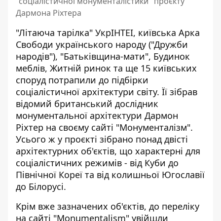
"соціалістичної монументалістики" проєкту
Дармона Ріхтера
"Літаюча тарілка" УкрІНТЕІ, київська Арка
Свободи українського народу ("Дружби
народів"), "Батьківщина-мати", Будинок
меблів, Житній ринок та ще 15 київських
споруд потрапили до підбірки
соціалістичної архітектури світу. Її
зібрав
відомий британський дослідни
к
монументальної архітектури Дармон
Ріхтер на своєму сайті "Монументалізм".
Усього ж у проєкті зібрано понад двісті
архітектурних об'єктів, що характерні для
соціалістичних режимів - від Куби до
Північної Кореї та від колишньої Югославії
до Білорусі.
Крім вже зазначених об'єктів,
до переліку
на сайті "Monumentalism"
увійшли