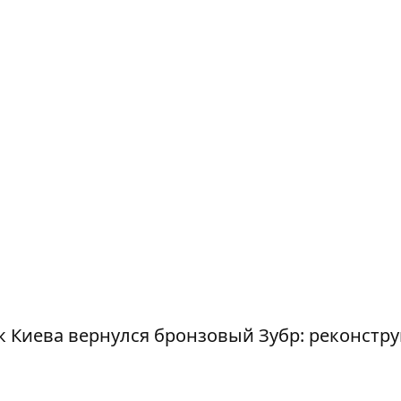
к Киева
вернулся бронзовый Зубр
: реконстр