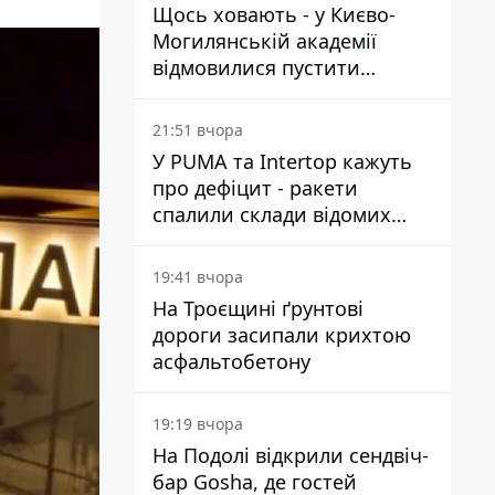
Щось ховають - у Києво-
Могилянській академії
відмовилися пустити
комісію з охорони пам'яток
на територію
21:51 вчора
У PUMA та Intertop кажуть
про дефіцит - ракети
спалили склади відомих
брендів
19:41 вчора
На Троєщині ґрунтові
дороги засипали крихтою
асфальтобетону
19:19 вчора
На Подолі відкрили сендвіч-
бар Gosha, де гостей