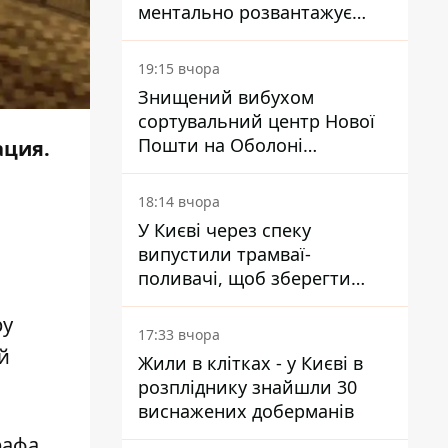
ментально розвантажує
акула
19:15 вчора
Знищений вибухом
сортувальний центр Нової
Пошти на Оболоні
ация.
запрацював - видають
посилки
18:14 вчора
У Києві через спеку
випустили трамваї-
поливачі, щоб зберегти
рейки від деформації
ру
17:33 вчора
й
Жили в клітках - у Києві в
розпліднику знайшли 30
виснажених доберманів
рафа.