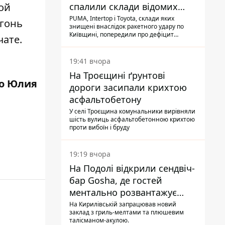
спалили склади відомих
ой
брендів
PUMA, Intertop і Toyota, склади яких
огонь
знищені внаслідок ракетного удару по
Київщині, попередили про дефіцит
чате.
товарів
19:41 вчора
На Троєщині ґрунтові
о Юлия
дороги засипали крихтою
асфальтобетону
У селі Троєщина комунальники вирівняли
шість вулиць асфальтобетонною крихтою
проти вибоїн і бруду
19:19 вчора
На Подолі відкрили сендвіч-
бар Gosha, де гостей
ментально розвантажує
акула
На Кирилівській запрацював новий
заклад з гриль-мелтами та плюшевим
талісманом-акулою.