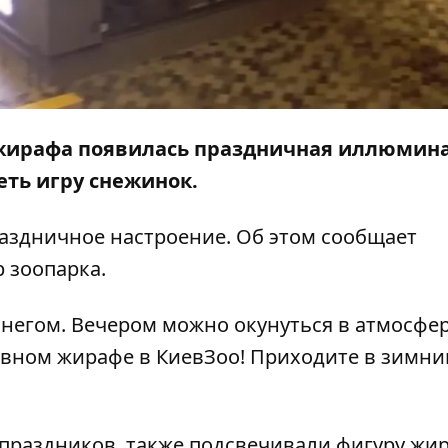
 жирафа появилась праздничная иллюмин
еть игру снежинок.
раздничное настроение. Об этом сообщает
 зоопарка.
снегом. Вечером можно окунуться в атмосфе
лавном жирафе в КиевЗоо! Приходите в зимни
 праздников, также подсвечивали фигуру жи