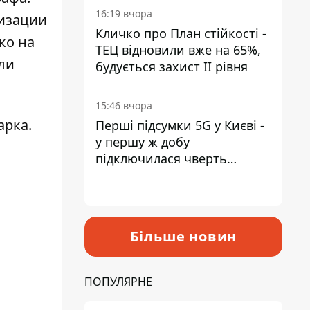
16:19 вчора
лизации
Кличко про План стійкості -
ко на
ТЕЦ відновили вже на 65%,
ли
будується захист ІІ рівня
15:46 вчора
арка.
Перші підсумки 5G у Києві -
у першу ж добу
підключилася чверть
мільйона абонентів
Більше новин
ПОПУЛЯРНЕ