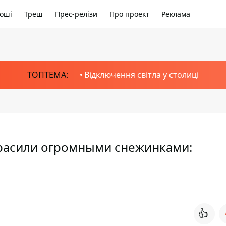
оші
Треш
Прес-релізи
Про проект
Реклама
ТОПТЕМА:
Відключення світла у столиці
красили огромными снежинками:
👍