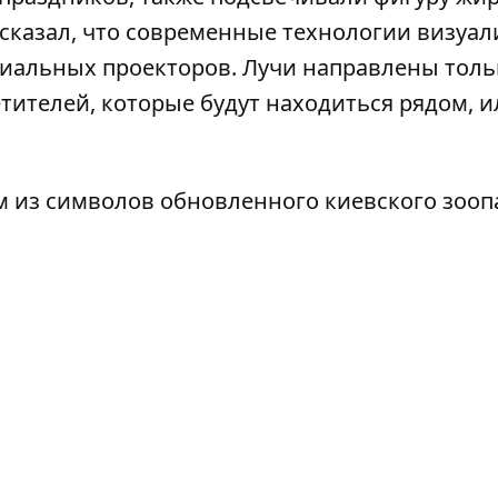
ссказал, что современные технологии визуа
иальных проекторов. Лучи направлены толь
етителей, которые будут находиться рядом, и
м из символов обновленного киевского зооп