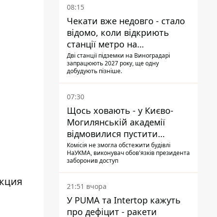
08:15
Чекати вже недовго - стало
відомо, коли відкриють
станції метро на
Виноградарі
Дві станції підземки на Виноградарі
запрацюють 2027 року, ще одну
добудують пізніше.
07:30
Щось ховають - у Києво-
Могилянській академії
відмовилися пустити
комісію з охорони пам'яток
Комісія не змогла обстежити будівлі
НаУКМА, виконувач обов'язків президента
на територію
заборонив доступ
укция
21:51 вчора
У PUMA та Intertop кажуть
про дефіцит - ракети