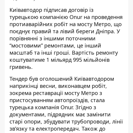
Київавтодор підписав договір із
турецькою компанією Onur на проведення
протиаварійних робіт на мосту Метро, що
поєднує правий та лівий береги Дніпра. У
порівнянні
з іншими поточними
“мостовими” ремонтами,
це інший
масштаб та інші гроші. Вартість ремонту
коштуватиме 1 мільярд 995 мільйонів
гривень.
Тендер був оголошений Київавтодором
наприкінці весни, виконавцем робіт,
зокрема реставрації мосту Метро з
пристосуванням автопроїздів, стала
турецька компанія Onur.
Згідно з
документами,
підрядник має замінити
старі опори, збудувати трубопроводи, лінії
зв’язку та електропередач. Також до