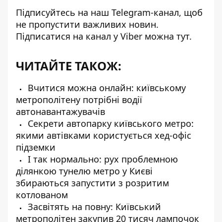
Підписуйтесь на наш
Telegram-канал
, щоб
не пропустити важливих новин.
Підписатися на канал у Viber можна
тут
.
ЧИТАЙТЕ ТАКОЖ:
Вчитися можна онлайн: київському
метрополітену потрібні водії
автонавантажувачів
Секрети автопарку київського метро:
якими автівками користується хед-офіс
підземки
І так нормально: рух проблемною
ділянкою тунелю метро у Києві
збираються запустити з розритим
котлованом
Засвітять на повну: Київський
метрополітен закупив 20 тисяч лампочок