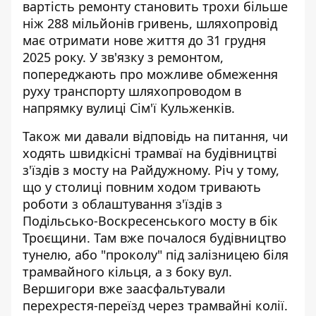
вартість ремонту становить трохи більше
ніж 288 мільйонів гривень, шляхопровід
має отримати нове життя до 31 грудня
2025 року. У зв'язку з ремонтом,
попереджають про можливе обмеження
руху транспорту шляхопроводом в
напрямку вулиці Сім'ї Кульженків.
Також ми давали відповідь на питання,
чи
ходять швидкісні трамваї на будівництві
з'їздів з мосту
на Райдужному. Річ у тому,
що у столиці повним ходом тривають
роботи з облаштування з'їздів з
Подільсько-Воскресенського мосту в бік
Троєщини. Там вже почалося будівництво
тунелю, або "проколу" під залізницею біля
трамвайного кільця, а з боку вул.
Вершигори вже заасфальтували
перехрестя-переїзд через трамвайні колії.