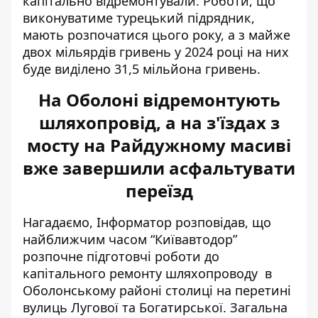
капітально відремонтували. Роботи, що
виконуватиме турецький підрядник,
мають розпочатися цього року, а з майже
двох мільярдів гривень у 2024 році на них
буде виділено 31,5 мільйона гривень.
На Оболоні відремонтують
шляхопровід, а на з'їздах з
мосту на Райдужному масиві
вже завершили асфальтувати
переїзд
Нагадаємо, Інформатор розповідав, що
найближчим часом “Київавтодор”
розпочне підготовчі роботи
до
капітального ремонту шляхопроводу
в
Оболонському районі столиці на перетині
вулиць Лугової та Богатирської. Загальна