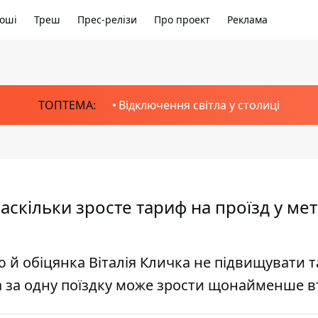
оші
Треш
Прес-релізи
Про проект
Реклама
ТОПТЕМА:
Відключення світла у столиці
 наскільки зросте тариф на проїзд у ме
ю й обіцянка Віталія Кличка не підвищувати 
на за одну поїздку може зрости щонайменше в