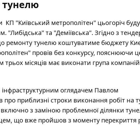
тунелю
ми
КП "Київський метрополітен
" цьогоріч буду
м. "Либідська" та "Деміївська". Згідно з тенд
до ремонту тунелю
коштуватиме бюджету Киє
рополітен
" провів без конкурсу, пояснюючи ц
м трьох місяців
має виконати група компаній
з інфраструктурним оглядачем Павлом
ів про
приблизні строки виконання робіт
на т
т включно з заміною проблемної ділянки тун
яцем, що вже пройшов з моменту перекриття 