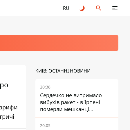
RU
КИЇВ: ОСТАННІ НОВИНИ
тро
20:38
Сердечко не витримало
вибухів ракет - в Ірпені
тарифи
померли мешканці
тричі
притулку для собак з
інвалідністю
20:05