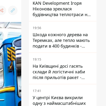
KAN Development Ігоря
Ніконова зреклася
будівництва теплотраси на
Теремках
19:56
Шкода кожного дерева на
Теремках, але тепло мають
подати в 400 будинків -
депутатка Київради
19:15
На Київщині досі гасять
склади й логістичні хаби
після прильотів ракет -
ДСНС
17:41
У центрі Києва викрили
одну з наймасштабніших