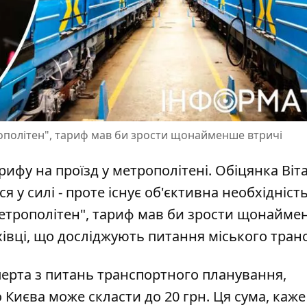
рополітен", тариф мав би зрости щонайменше втричі
рифу на проїзд у метрополітені. Обіцянка Віта
 у силі - проте існує об'єктивна необхідність
метрополітен", тариф мав би зрости щонайм
хівці, що досліджують питання міського тран
перта з питань транспортного планування,
Києва може скласти до 20 грн. Ця сума, каже