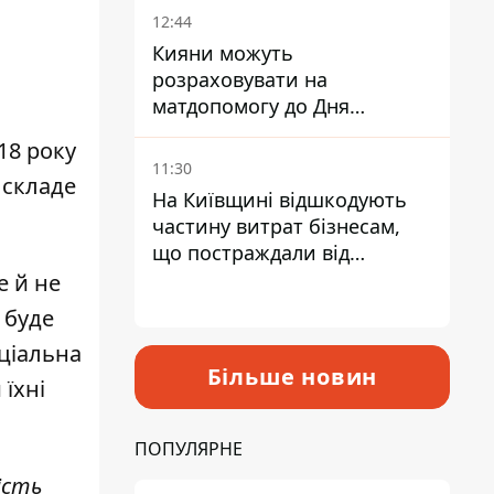
12:44
Кияни можуть
розраховувати на
матдопомогу до Дня
незалежності - кому її
18 року
дадуть
11:30
 складе
На Київщині відшкодують
частину витрат бізнесам,
що постраждали від
прильотів ракет
е й не
 буде
ціальна
Більше новин
їхні
ПОПУЛЯРНЕ
ість