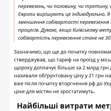
перевезень, чи половину, чи третину
Європи вирішують це індивідуально. Я 
зменшення собівартості перевезення о
процесів. Думаю, якщо Київському м
собівартість перевезення стане не 30 г
Зазначимо, що ще до початку повномасш
стверджував, що тариф на проїзд у місь
щороку доплачує більше за 2 млрд грн д
називали обґрунтовану ціну у 21 грн на
вже після початку вторгнення рф до Ук
ціни для містян не зростатимуть.
Найбільші витрати метр