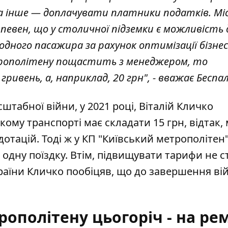
, а інше — доплачувати платники податків. М
певен, що у столичної підземки є можливість 
дного пасажира за рахунок оптимізації бізнес
етрополітену пощастить з менеджером, то
ривень, а, наприклад, 20 грн", - вважає Беспал
табної війни, у 2021 році, Віталій Кличко
кому транспорті має складати 15 грн, відтак, 
отацій. Тоді ж у КП "Київський метрополітен
 одну поїздку. Втім, підвищувати тарифи не с
раїни Кличко пообіцяв, що до завершення ві
ополітену цьогоріч - на ре