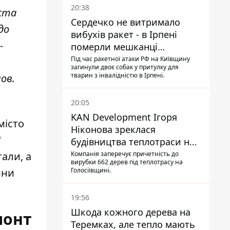
20:38
іста
Сердечко не витримало
до
вибухів ракет - в Ірпені
-
померли мешканці
притулку для собак з
Під час ракетної атаки РФ на Київщину
загинули двоє собак у притулку для
інвалідністю
тварин з інвалідністю в Ірпені.
ов.
20:05
KAN Development Ігоря
місто
Ніконова зреклася
"
будівництва теплотраси на
Теремках
Компанія заперечує причетність до
тали, а
вирубки 662 дерев під теплотрасу на
Голосіївщині.
йни
19:56
Шкода кожного дерева на
монт
Теремках, але тепло мають