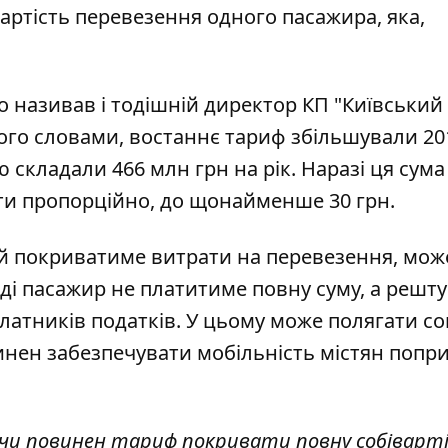
вартість перевезення одного пасажира
, яка,
о називав і тодішній директор КП "Київський
його словами,
востаннє тариф збільшували 20
ю складали 466 млн грн на рік. Наразі ця сума
ости пропорційно, до щонайменше 30 грн.
ий покриватиме витрати на перевезення, мож
оді пасажир не платитиме повну суму, а решту
латників податків. У цьому може полягати со
инен забезпечувати мобільність містян попри 
 чи повинен тариф покривати повну собіварт