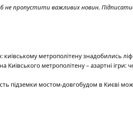
об не пропустити важливих новин. Підписати
: київському метрополітену знадобились лі
а Київського метрополітену – азартні ігри: ч
сть підземки мостом-довгобудом в Києві мо