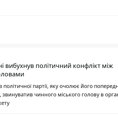
ені вибухнув політичний конфлікт між
оловами
політичної партії, яку очолює його поперед
 звинуватив чинного міського голову в орган
жету