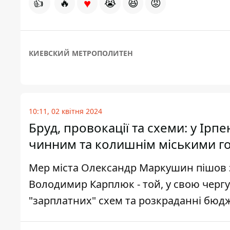
♥
👍
🔥
😭
😆
😡
КИЕВСКИЙ МЕТРОПОЛИТЕН
10:11, 02 квітня 2024
Бруд, провокації та схеми: у Ірп
чинним та колишнім міськими г
Мер міста Олександр Маркушин пішов з 
Володимир Карплюк - той, у свою чергу,
"зарплатних" схем та розкраданні бюд