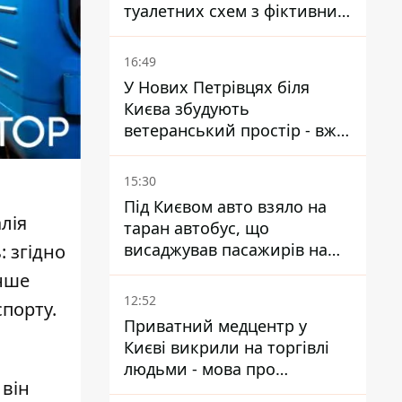
туалетних схем з фіктивним
будинком
16:49
У Нових Петрівцях біля
Києва збудують
ветеранський простір - вже
знайшли проєктанта
15:30
Під Києвом авто взяло на
лія
таран автобус, що
висаджував пасажирів на
: згідно
зупинці - пасажирка в
енше
лікарні
12:52
спорту.
Приватний медцентр у
Києві викрили на торгівлі
людьми - мова про
 він
сурогатне материнство