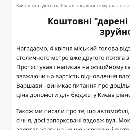
Кияни вказують на більш нагальні комунальні п
Коштовні "дарені
зруйн
Нагадаємо, 4 квітня міський голова від
столичного метро вже другого потяга з
Протестував і написав на офіційному сай
зважаючи на вартість відновлення вагон
Варшави - виникає питання про доцільн
ціна допомоги для бюджету Києва рівн
Також ми писали про те, що
автомобілі,
січня, досі запарковані
вздовж вул. Мок
звертав увагу на це ще у середині лютог