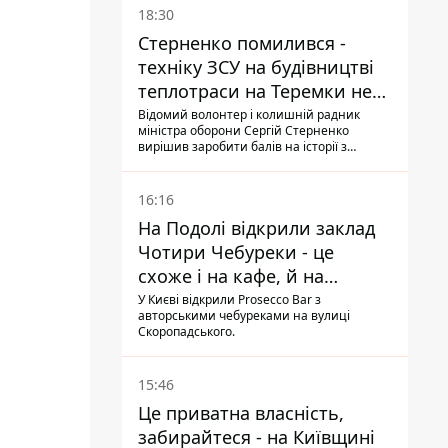
18:30
Стерненко помилився -
техніку ЗСУ на будівництві
теплотраси на Теремки не
задіяли
Відомий волонтер і колишній радник
міністра оборони Сергій Стерненко
вирішив заробити балів на історії з
вирубуванням дерев: він повідомив, що
на місці працює техніка, "передана на
ЗСУ", втім, це виявилося неправдою
16:16
На Подолі відкрили заклад
Чотири Чебуреки - це
схоже і на кафе, й на
фастфуд
У Києві відкрили Prosecco Bar з
авторськими чебуреками на вулиці
Скоропадського.
15:46
Це приватна власність,
забирайтеся - на Київщині