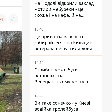
На Подолі відкрили заклад
Чотири Чебуреки - це
схоже і на кафе, й на
фастфуд
15:46
Це приватна власність,
забирайтеся - на Київщині
ветерана не пустили ловити
рибу в озері
14:54
Стрибок може бути
останнім - на
Венеціанському мосту в
Гідропарку встановили
таблички для відчайдухів
14:44
Ви таке сонечко - у Києві
водійка тролейбуса