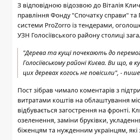
З відповідною відозвою до Віталія Кли
правління Фонду "Спочатку справи" та Г
системи ProZorro із тендерами, оголош
УЗН Голосіївського району столиці зага
"
Дерева та кущі почекають
до перемог
Голосіївському районі Києва. Ви що, в 
цих деревах когось не повісили", - пиш
Пост зібрав чимало коментарів з підт
витратами коштів на облаштування міс
відбувається загострення на фронті. К
озеленення, заміни бруківки, укладенн
біженцям та нужденним українцям, які 