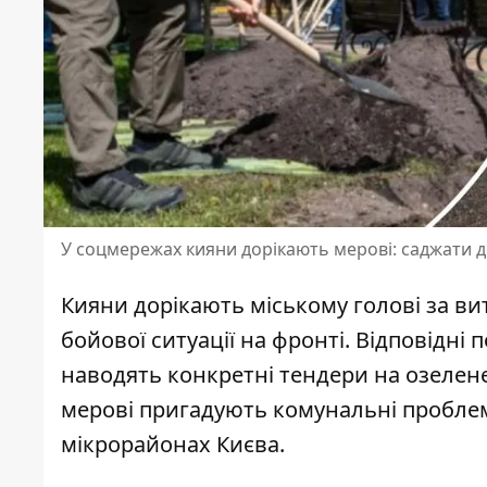
У соцмережах кияни дорікають мерові: саджати д
Кияни дорікають міському голові за ви
бойової ситуації на фронті. Відповідні 
наводять конкретні тендери
на озелене
мерові пригадують комунальні проблем
мікрорайонах Києва.