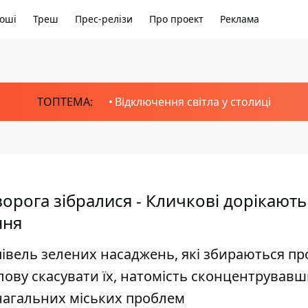
оші
Треш
Прес-релізи
Про проект
Реклама
ТОПТЕМА:
Відключення світла у столиці
ворога зібралися - Кличкові дорікають
ння
півель зелених насаджень, які збираються пр
лову скасувати їх, натомість сконцентрувавш
нагальних міських проблем