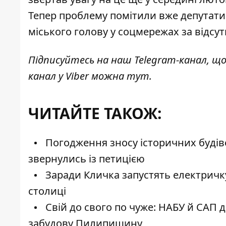
Тепер проблему помітили вже депутати 
міського голову у соцмережах за відсут
Підписуйтесь на наш
Telegram-канал
, щ
канал у Viber можна
тут
.
ЧИТАЙТЕ ТАКОЖ:
Погодження зносу історичних будіве
звернулись із петицією
Заради Кличка запустять електричк
столиці
Свій до свого по чуже: НАБУ й САП 
забудову Пилипишину