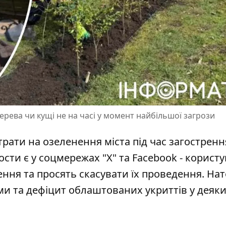
ерева чи кущі не на часі у момент найбільшої загрози
трати на озеленення міста під час загостренн
пости є у соцмережах "Х" та Facebook - користу
ння та просять скасувати їх проведення. Нат
и та дефіцит облаштованих укриттів у деяк