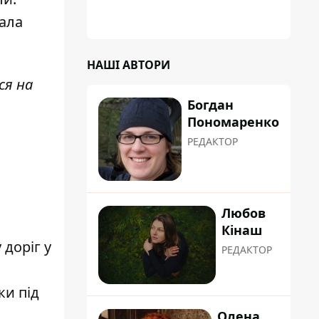
градусну спеку: це про людяність та добру
вдачу
тала
НАШІ АВТОРИ
ся на
Богдан
Пономаренко
РЕДАКТОР
Любов
Кінаш
доріг у
РЕДАКТОР
ки під
Олена