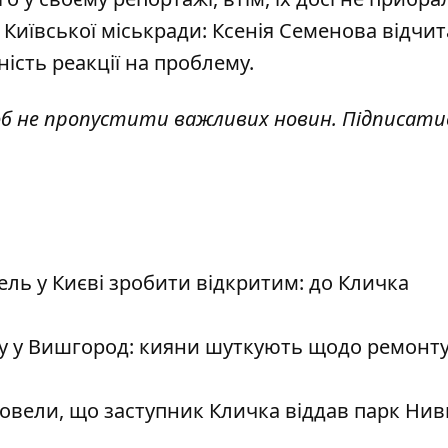
Київської міськради: Ксенія Семенова відчи
ність реакції на проблему.
об не пропустити важливих новин. Підписати
ль у Києві зробити відкритим: до Кличка
у у Вишгород: кияни шуткують щодо ремонту 
довели, що заступник Кличка віддав парк Нив