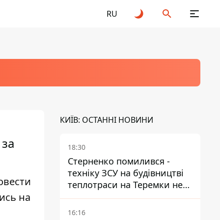
RU
КИЇВ: ОСТАННІ НОВИНИ
 за
18:30
Стерненко помилився -
техніку ЗСУ на будівництві
овести
теплотраси на Теремки не
ись на
задіяли
16:16