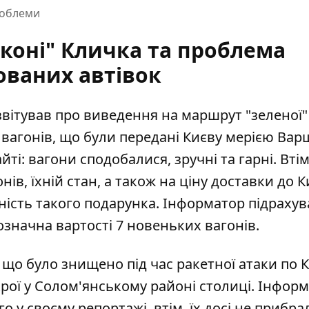
роблеми
 коні" Кличка та проблема
ованих автівок
звітував про виведення на маршрут "зеленої"
 вагонів, що були передані Києву мерією Вар
ті: вагони сподобалися, зручні та гарні. Втім
ів, їхній стан, а також на ціну доставки до К
ість такого подарунка. Інформатор підрахув
означна вартості 7 новеньких вагонів
.
 що було знищено під час ракетної атаки по К
рої у Солом'янському районі столиці. Інфор
о у своєму репортажі, втім, їх досі не прибра