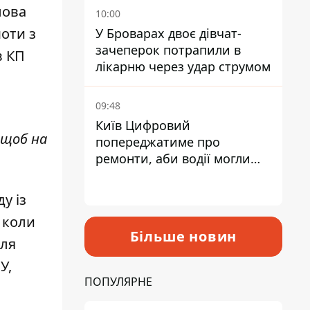
лова
10:00
шоти з
У Броварах двоє дівчат-
зачеперок потрапили в
в КП
лікарню через удар струмом
09:48
Київ Цифровий
 щоб на
попереджатиме про
ремонти, аби водії могли
уникати ділянок із заторами
у із
 коли
Більше новин
для
У,
ПОПУЛЯРНЕ