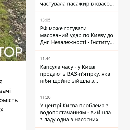
частувала пасажирів квасом
під час знеструмлення
мережі
13:05
РФ може готувати
масований удар по Києву до
Дня Незалежності - Інститут
вивчення війни
11:44
Капсула часу - у Києві
продають ВАЗ-п'ятірку, яка
ніби щойно зійшла з
я
конвейєра
вачі
11:20
омість
У центрі Києва проблема з
их
водопостачанням - вийшла
з ладу одна з насосних
станцій