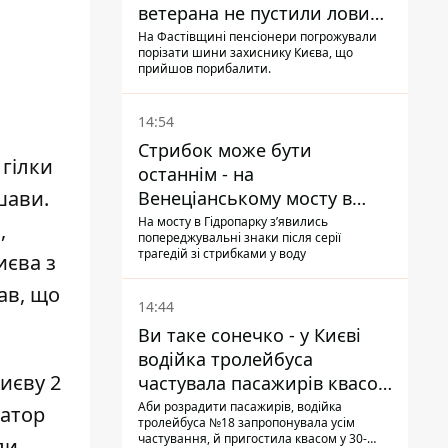
ветерана не пустили ловити
рибу в озері
На Фастівщині пенсіонери погрожували
порізати шини захиснику Києва, що
прийшов порибалити.
14:54
Стрибок може бути
 гілки
останнім - на
шави.
Венеціанському мосту в
Гідропарку встановили
На мосту в Гідропарку зʼявились
,
попереджувальні знаки після серії
таблички для відчайдухів
трагедій зі стрибками у воду
иєва з
ав, що
14:44
Ви таке сонечко - у Києві
водійка тролейбуса
иєву 2
частувала пасажирів квасом
під час знеструмлення
Аби розрадити пасажирів, водійка
матор
тролейбуса №18 запропонувала усім
мережі
частування, й пригостила квасом у 30-
ли.