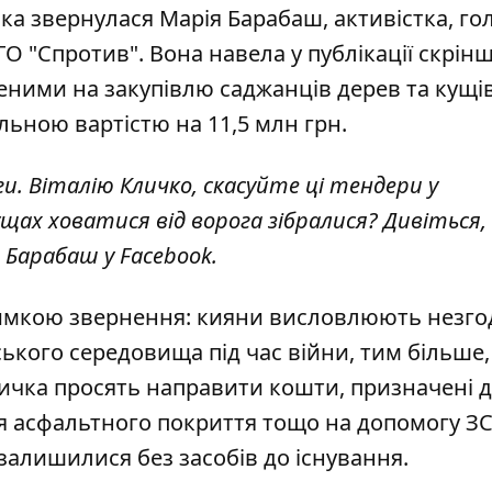
чка звернулася Марія Барабаш, активістка, го
О "Спротив". Вона навела у публікації скрін
еними на закупівлю саджанців дерев та кущі
льною вартістю на 11,5 млн грн.
и. Віталію Кличко, скасуйте ці тендери у
кущах ховатися від ворога зібралися? Дивіться,
е Барабаш у Facebook.
римкою звернення: кияни висловлюють незгод
ького середовища під час війни, тим більше,
личка просять направити кошти, призначені 
я асфальтного покриття тощо на допомогу ЗС
залишилися без засобів до існування.