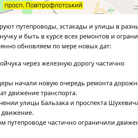
руют путепроводы, эстакады и улицы в разн
янучку и быть в курсе всех ремонтов и огран
оянно обновляем по мере новых дат:
Бойчука
через железную дорогу частично
ндеры начали новую очередь ремонта
дорожн
чат движение транспорта.
ечении улицы Бальзака и проспекта Шухевич
 движение.
ом путепроводе
частично ограничили движе