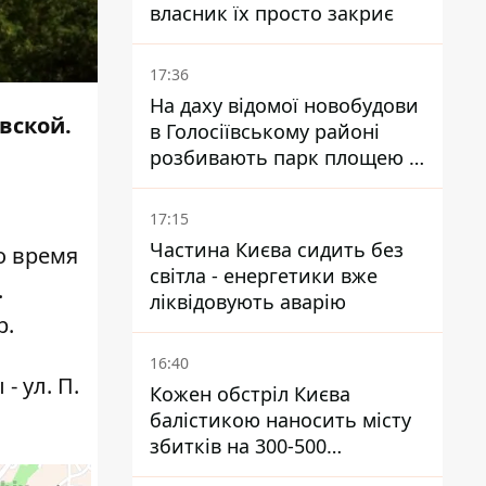
власник їх просто закриє
17:36
На даху відомої новобудови
вской.
в Голосіївському районі
розбивають парк площею в
гектар
17:15
Частина Києва сидить без
о время
світла - енергетики вже
.
ліквідовують аварію
р
.
16:40
- ул. П.
Кожен обстріл Києва
балістикою наносить місту
збитків на 300-500
мільйонів - Петро