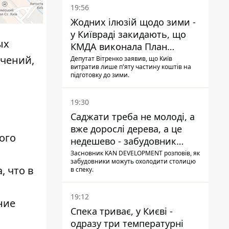
19:56
Жодних ілюзій щодо зими -
у Київраді закидають, що
ых
КМДА виконала План
стійкості на 20%
ичений,
Депутат Вітренко заявив, що Київ
витратив лише п'яту частину коштів на
підготовку до зими.
19:30
Саджати треба не молоді, а
вже дорослі дерева, а це
ого
недешево - забудовник
Ніконов
Засновник KAN DEVELOPMENT розповів, як
забудовники можуть охолодити столицю
а
, что в
в спеку.
19:12
ние
Спека триває, у Києві -
одразу три температурні