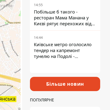
Пантелеєв
14:55
Побільше б такого -
ресторан Мама Манана у
Києві рятує перехожих від
спеки
14:44
Київське метро оголосило
тендер на капремонт
тунелю на Подолі -
триватиме майже два роки
Більше новин
ПОПУЛЯРНЕ