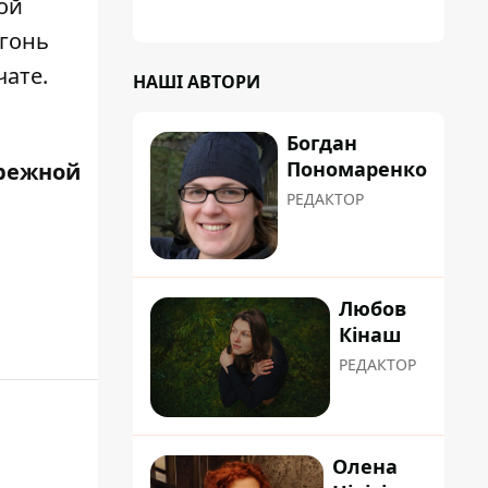
ой
огонь
чате.
НАШІ АВТОРИ
Богдан
Пономаренко
режной
РЕДАКТОР
Любов
Кінаш
РЕДАКТОР
Олена