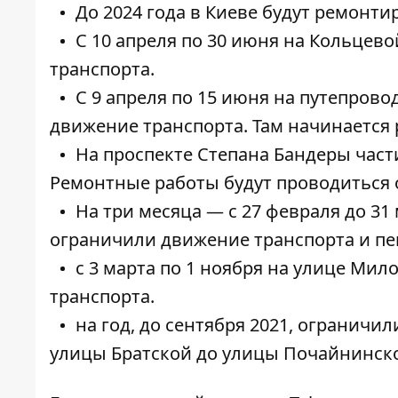
До 2024 года в Киеве будут
ремонти
С 10 апреля по 30 июня н
а Кольцево
транспорта.
С 9 апреля по 15 июня
на путепрово
движение
транспорта. Там начинается 
На проспекте Степана Бандеры
част
Ремонтные работы будут проводиться 
На три месяца — с 27 февраля до 31
ограничили
движение транспорта и пе
с 3 марта по 1 ноября на улице Мил
транспорта.
на год, до сентября 2021, ограничи
улицы Братской до улицы
Почайнинской