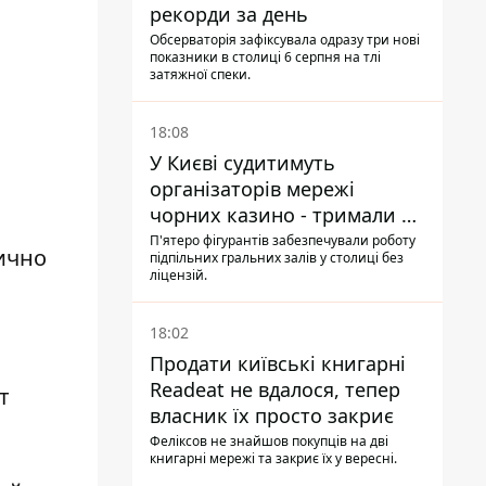
рекорди за день
Обсерваторія зафіксувала одразу три нові
показники в столиці 6 серпня на тлі
затяжної спеки.
18:08
У Києві судитимуть
організаторів мережі
чорних казино - тримали 39
закладів
П'ятеро фігурантів забезпечували роботу
ично
підпільних гральних залів у столиці без
ліцензій.
18:02
Продати київські книгарні
Readeat не вдалося, тепер
т
власник їх просто закриє
Феліксов не знайшов покупців на дві
книгарні мережі та закриє їх у вересні.