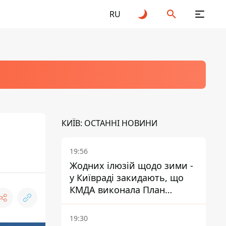
RU
КИЇВ: ОСТАННІ НОВИНИ
19:56
Жодних ілюзій щодо зими -
у Київраді закидають, що
КМДА виконала План
стійкості на 20%
19:30