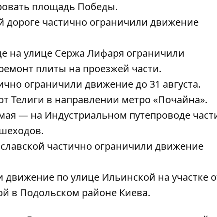
ровать площадь Победы
.
й дороге частично ограничили
движение
де на улице Сержа Лифаря ограничили
ремонт плиты на проезжей части.
ично ограничили движение до 31 августа
.
от Телиги в направлении метро «Почайна».
 мая — н
а Индустриальном путепроводе част
шеходов.
ославской
частично ограничили движение
ли движение по улице
Ильинской на участке о
 в ​​Подольском районе Киева.