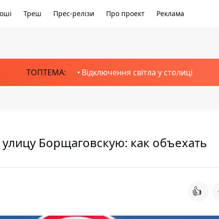
оші
Треш
Прес-релізи
Про проект
Реклама
ТОПТЕМА:
Відключення світла у столиці
 улицу Борщаговскую: как объехать
👍