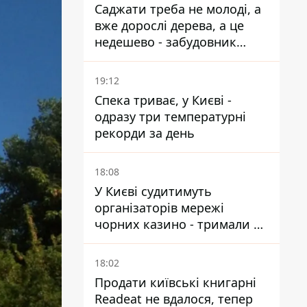
Саджати треба не молоді, а
вже дорослі дерева, а це
недешево - забудовник
Ніконов
19:12
Спека триває, у Києві -
одразу три температурні
рекорди за день
18:08
У Києві судитимуть
організаторів мережі
чорних казино - тримали 39
закладів
18:02
Продати київські книгарні
Readeat не вдалося, тепер