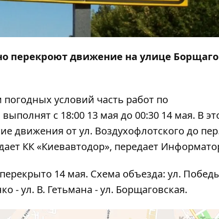
енно перекроют движение на улице Борщаго
 погодных условий часть работ по
ыполнят с 18:00 13 мая до 00:30 14 мая. В эт
е движения от ул. Воздухофлотского до пер
дает КК «Киевавтодор», передает
Информато
ерекрыто 14 мая. Схема объезда: ул. Победы 
нко - ул. В. Гетьмана - ул. Борщаговская.