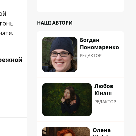
планували пізніше отримати "в
обслуговування" земельну ділянку
ой
огонь
НАШІ АВТОРИ
чате.
Богдан
Пономаренко
РЕДАКТОР
режной
Любов
Кінаш
РЕДАКТОР
Олена