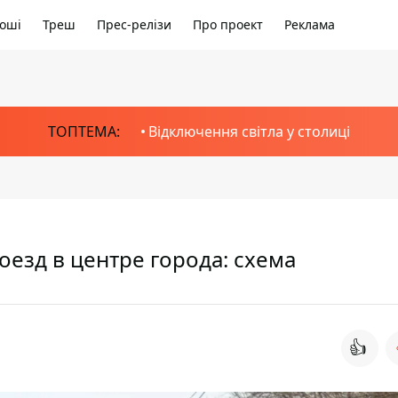
оші
Треш
Прес-релізи
Про проект
Реклама
ТОПТЕМА:
Відключення світла у столиці
оезд в центре города: схема
👍