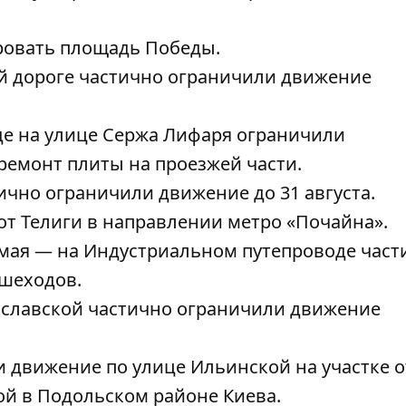
ровать площадь Победы
.
й дороге частично ограничили
движение
де на улице Сержа Лифаря ограничили
ремонт плиты на проезжей части.
ично ограничили движение до 31 августа
.
от Телиги в направлении метро «Почайна».
 мая — н
а Индустриальном путепроводе част
шеходов.
ославской
частично ограничили движение
ли движение по улице
Ильинской на участке о
 в ​​Подольском районе Киева.