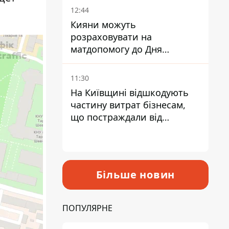
12:44
Кияни можуть
розраховувати на
матдопомогу до Дня
незалежності - кому її
дадуть
11:30
На Київщині відшкодують
частину витрат бізнесам,
що постраждали від
прильотів ракет
Більше новин
ПОПУЛЯРНЕ