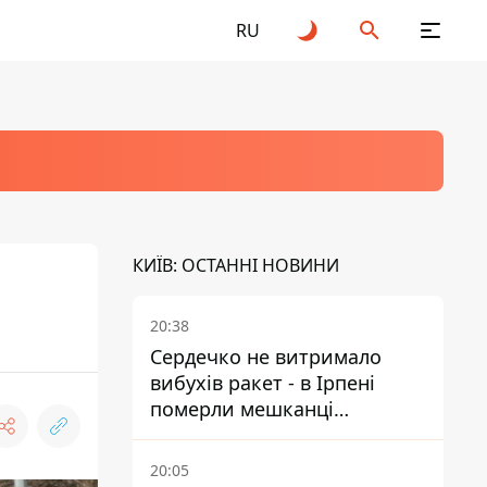
RU
КИЇВ: ОСТАННІ НОВИНИ
20:38
Сердечко не витримало
вибухів ракет - в Ірпені
померли мешканці
притулку для собак з
інвалідністю
20:05