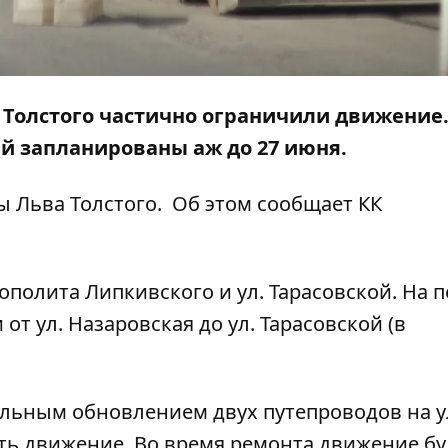
а Толстого частично ограничили движение.
й запланированы аж до 27 июня.
 Льва Толстого. Об этом сообщает КК
ополита Липкивского и ул. Тарасовской. На 
от ул. Назаровская до ул. Тарасовской (в
альным обновлением двух путепроводов на у
ть движение. Во время ремонта движение бу