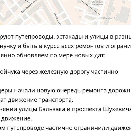
руют путепроводы, эстакады и улицы в разн
янучку и быть в курсе всех ремонтов и огран
оянно обновляем по мере новых дат:
Бойчука
через железную дорогу частично
ндеры начали новую очередь ремонта
дорожн
чат движение транспорта.
ечении улицы Бальзака и проспекта Шухевич
 движение.
ом путепроводе
частично ограничили движе