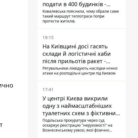
подати в 400 будинків -
депутатка Київради
Ковалевська пояснила, чому обрали саме
такий маршрут теплотраси попри
протести жителів.
19:15
На Київщині досі гасять
склади й логістичні хаби
після прильотів ракет -
ДСНС
Рятувальники ліквідують наслідки нічної
атаки на розподільчі центри під Києвом
ично
17:41
У центрі Києва викрили
одну з наймасштабніших
туалетних схем з фіктивним
будинком
Подільська прокуратура через суд
т
оскаржує реєстрацію "нерухомості" на
Вознесенському узвозі, якої фізично
ніколи не існувало: під неї, ймовірно,