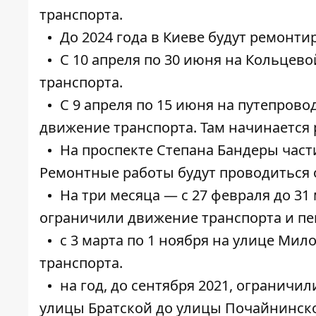
транспорта.
До 2024 года в Киеве будут
ремонти
С 10 апреля по 30 июня н
а Кольцево
транспорта.
С 9 апреля по 15 июня
на путепрово
движение
транспорта. Там начинается 
На проспекте Степана Бандеры
част
Ремонтные работы будут проводиться 
На три месяца — с 27 февраля до 31
ограничили
движение транспорта и пе
с 3 марта по 1 ноября на улице Мил
транспорта.
на год, до сентября 2021, ограничи
улицы Братской до улицы
Почайнинской