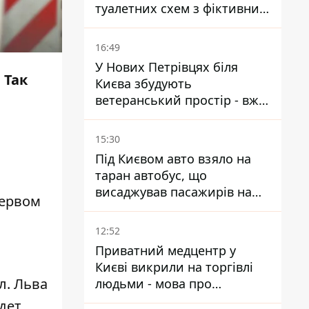
туалетних схем з фіктивним
будинком
16:49
У Нових Петрівцях біля
 Так
Києва збудують
ветеранський простір - вже
знайшли проєктанта
15:30
Під Києвом авто взяло на
таран автобус, що
висаджував пасажирів на
первом
зупинці - пасажирка в
лікарні
12:52
Приватний медцентр у
Києві викрили на торгівлі
л. Льва
людьми - мова про
сурогатне материнство
дет