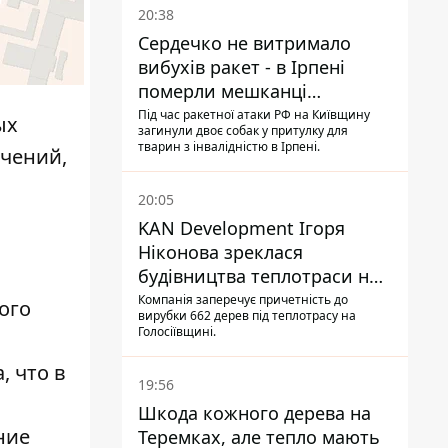
20:38
Сердечко не витримало
вибухів ракет - в Ірпені
померли мешканці
притулку для собак з
Під час ракетної атаки РФ на Київщину
ых
загинули двоє собак у притулку для
інвалідністю
тварин з інвалідністю в Ірпені.
ичений,
20:05
KAN Development Ігоря
Ніконова зреклася
будівництва теплотраси на
Теремках
Компанія заперечує причетність до
ого
вирубки 662 дерев під теплотрасу на
Голосіївщині.
а
, что в
19:56
Шкода кожного дерева на
ние
Теремках, але тепло мають