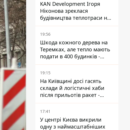
KAN Development Ігоря
Ніконова зреклася
будівництва теплотраси на
Теремках
19:56
Шкода кожного дерева на
Теремках, але тепло мають
подати в 400 будинків -
депутатка Київради
19:15
На Київщині досі гасять
склади й логістичні хаби
після прильотів ракет -
ДСНС
17:41
У центрі Києва викрили
одну з наймасштабніших