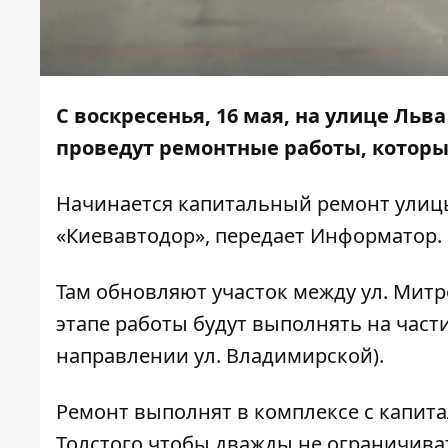
С воскресенья, 16 мая, на улице Льв
проведут ремонтные работы, которы
Начинается капитальный ремонт улицы
«Киевавтодор», передает
Информатор
.
Там обновляют участок между ул. Митр
этапе работы будут выполнять на части 
направлении ул. Владимирской).
Ремонт выполнят в комплексе с капит
Толстого чтобы дважды не ограничива