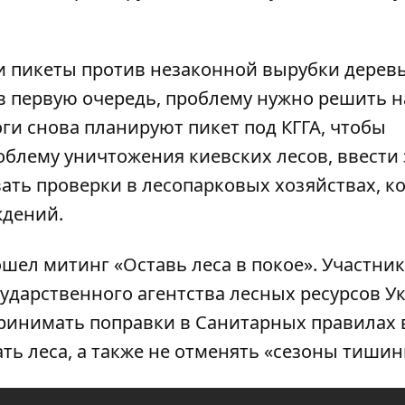
и пикеты против незаконной вырубки деревь
ь в первую очередь, проблему нужно решить н
ги снова планируют пикет под КГГА, чтобы
облему уничтожения киевских лесов, ввести 
ать проверки в лесопарковых хозяйствах, к
ждений.
рошел
митинг «Оставь леса в покое»
. Участни
ударственного агентства лесных ресурсов У
принимать поправки в Санитарных правилах 
ь леса, а также не отменять «сезоны тишин