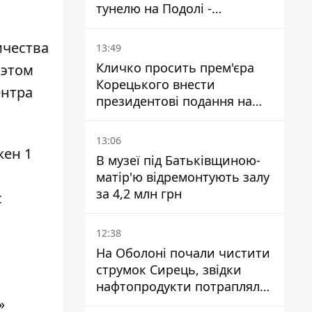
тунелю на Подолі -
триватиме майже два роки
ичества
13:49
Кличко просить прем'єра
 этом
Корецького внести
ентра
президентові подання на
звільнення володаря
Троєщини Бахматова
13:06
жен 1
В музеї під Батьківщиною-
матір'ю відремонтують залу
за 4,2 млн грн
с
12:38
На Оболоні почали чистити
струмок Сирець, звідки
нафтопродукти потрапляли
»
до озер