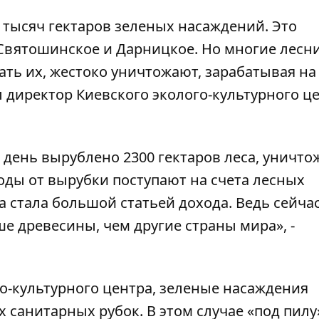
 тысяч гектаров зеленых насаждений. Это
 Святошинское и Дарницкое. Но многие лесн
ать их, жестоко уничтожают, зарабатывая на
директор Киевского эколого-культурного ц
день вырублено 2300 гектаров леса, уничто
оды от вырубки поступают на счета лесных
а стала большой статьей дохода. Ведь сейча
е древесины, чем другие страны мира», -
о-культурного центра, зеленые насаждения
санитарных рубок. В этом случае «под пилу