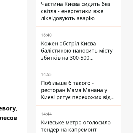
Частина Києва сидить без
світла - енергетики вже
ліквідовують аварію
16:40
Кожен обстріл Києва
балістикою наносить місту
збитків на 300-500
мільйонів - Петро
Пантелеєв
14:55
Побільше б такого -
ресторан Мама Манана у
Києві рятує перехожих від
спеки
вогу,
14:44
лесов
Київське метро оголосило
тендер на капремонт