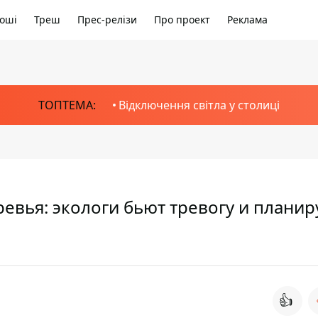
оші
Треш
Прес-релізи
Про проект
Реклама
ТОПТЕМА:
Відключення світла у столиці
евья: экологи бьют тревогу и плани
👍