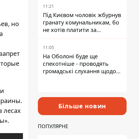
11:21
Під Києвом чоловік жбурнув
гранату комунальникам, бо
ев, но
не хотів платити за
а
квитанціями
11:05
запрет
На Оболоні буде ще
оторые
спекотніше - проводять
громадські слухання щодо
храму УГКЦ на Північній
ки
краины.
Більше новин
в лесах
ы».
ПОПУЛЯРНЕ