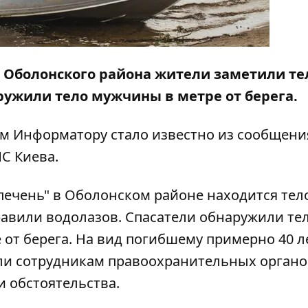
ер Оболонского района жители заметили те
ружили тело мужчины в метре от берега.
ом
Информатору
стало известно из сообщени
С Киева.
печень" в Оболонском районе находится тел
равили водолазов. Спасатели обнаружили те
от берега. На вид погибшему примерно 40 ле
али сотрудникам правоохранительных органо
и обстоятельства.