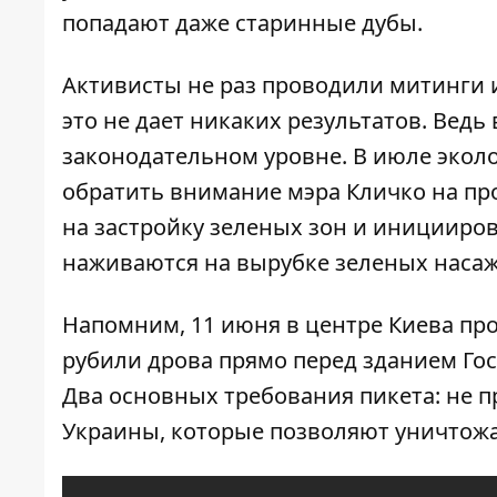
попадают даже старинные дубы.
Активисты не раз проводили митинги 
это не дает никаких результатов. Вед
законодательном уровне. В июле эколо
обратить внимание мэра Кличко на пр
на застройку зеленых зон и иницииров
наживаются на вырубке зеленых наса
Напомним, 11 июня в центре Киева п
рубили дрова прямо перед зданием Гос
Два основных требования пикета: не 
Украины, которые позволяют уничтожат