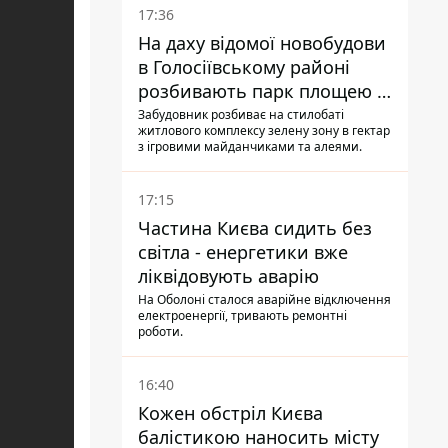
17:36
На даху відомої новобудови
в Голосіївському районі
розбивають парк площею в
гектар
Забудовник розбиває на стилобаті
житлового комплексу зелену зону в гектар
з ігровими майданчиками та алеями.
17:15
Частина Києва сидить без
світла - енергетики вже
ліквідовують аварію
На Оболоні сталося аварійне відключення
електроенергії, тривають ремонтні
роботи.
16:40
Кожен обстріл Києва
балістикою наносить місту