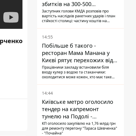
збитків на 300-500
мільйонів - Петро
Заступник голови КМДА розповів про
вартість наслідків ракетних ударів і план
Пантелеєв
стійкості столиці: частину коштів на
підготовку до зими місто ще не знайшло,
а кожен обстріл вимиває з казни міста ще
більше коштів
14:55
рченко
Побільше б такого -
ресторан Мама Манана у
Києві рятує перехожих від
спеки
Працівники закладу встановили біля
входу кулер з водою та стаканчики:
охолодитися може кожен, хто має таке
бажання
14:44
Київське метро оголосило
тендер на капремонт
тунелю на Подолі -
триватиме майже два роки
КП оголосило закупівлю на 1,76 млрд грн
для ремонту перегону "Тараса Шевченка"
- "Почайна"