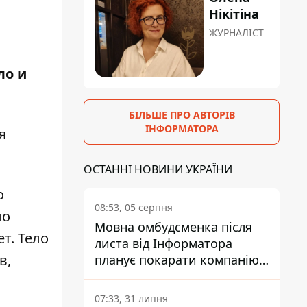
Нікітіна
ЖУРНАЛІСТ
ло и
БІЛЬШЕ ПРО АВТОРІВ
ІНФОРМАТОРА
я
ОСТАННІ НОВИНИ УКРАЇНИ
о
08:53, 05 серпня
ло
Мовна омбудсменка після
т. Тело
листа від Інформатора
в,
планує покарати компанію-
підрядника ПриватБанку
07:33, 31 липня