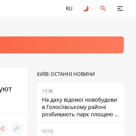
RU
КИЇВ: ОСТАННІ НОВИНИ
руют
17:36
На даху відомої новобудови
в Голосіївському районі
розбивають парк площею в
гектар
17:15