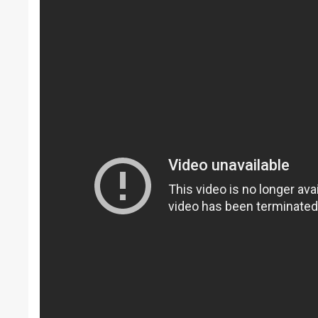
[embed]
[/embed]