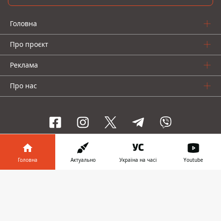
Головна
Про проєкт
Реклама
Про нас
Інформатор проекти
Головна
Актуально
Україна на часі
Youtube
Інформатор-Україна
Geek
Гроші
Авто
Інформатор у
Завантажити
телефоні
👉
© 2016-2026 Informator