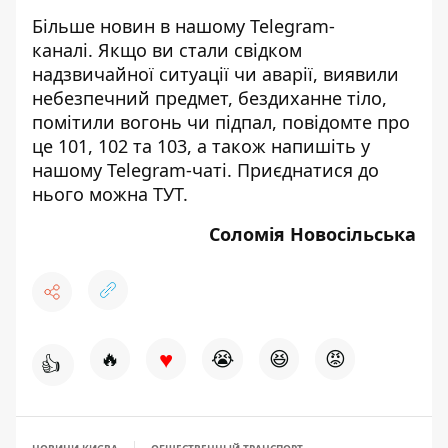
Більше новин в нашому
Telegram-
каналі
. Якщо ви стали свідком
надзвичайної ситуації чи аварії, виявили
небезпечний предмет, бездиханне тіло,
помітили вогонь чи підпал, повідомте про
це 101, 102 та 103, а також напишіть у
нашому Telegram-чаті. Приєднатися до
нього можна
ТУТ
.
Соломія Новосільська
♥
🔥
😭
😆
😡
👍