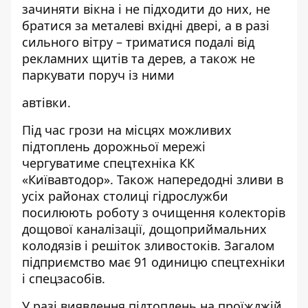
зачиняти вікна і не підходити до них, не
братися за металеві вхідні двері, а в разі
сильного вітру – триматися подалі від
рекламних щитів та дерев, а також не
паркувати поруч із ними
автівки.
Під час грози на місцях можливих
підтоплень дорожньої мережі
чергуватиме спецтехніка КК
«Київавтодор». Також напередодні зливи в
усіх районах столиці гідрослужби
посилюють роботу з очищення колекторів
дощової каналізації, дощоприймальних
колодязів і решіток зливостоків. Загалом
підприємство має 91 одиницю спецтехніки
і спецзасобів.
У разі виявлення підтоплень на проїжджій