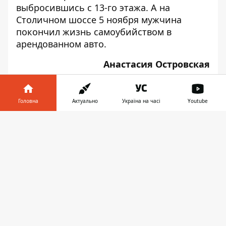
выбросившись с 13-го этажа. А на
Столичном шоссе 5 ноября мужчина
покончил жизнь
самоубийством
в
арендованном авто.
Анастасия Островская
Головна
Актуально
Україна на часі
Youtube
Інформатор у
♥
🔥
😭
😆
😡
Завантажити
👍
телефоні
👉
НОВИНИ КИЄВА