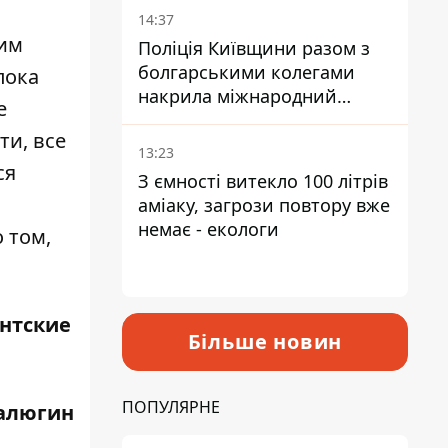
14:37
шим
Поліція Київщини разом з
болгарськими колегами
пока
накрила міжнародний
е
наркосиндикат
ти, все
13:23
ся
З ємності витекло 100 літрів
аміаку, загрози повтору вже
немає - екологи
 том,
нтские
Більше новин
ПОПУЛЯРНЕ
алюгин