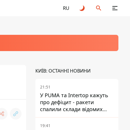
RU
КИЇВ: ОСТАННІ НОВИНИ
21:51
У PUMA та Intertop кажуть
про дефіцит - ракети
спалили склади відомих
брендів
19:41