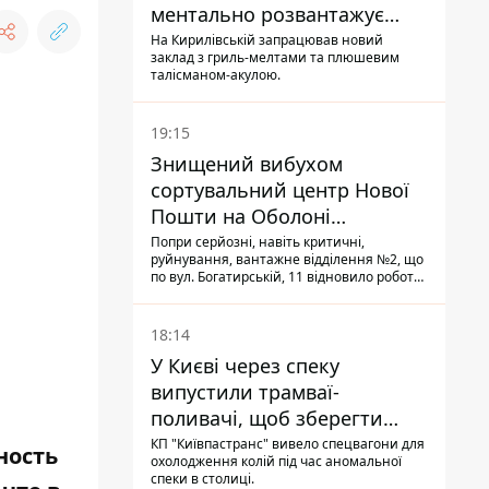
ментально розвантажує
акула
На Кирилівській запрацював новий
заклад з гриль-мелтами та плюшевим
талісманом-акулою.
19:15
Знищений вибухом
сортувальний центр Нової
Пошти на Оболоні
запрацював - видають
Попри серйозні, навіть критичні,
руйнування, вантажне відділення №2, що
посилки
по вул. Богатирській, 11 відновило роботу:
співробітники сортують поштові
відправлення й видають їх адресатам
18:14
У Києві через спеку
випустили трамваї-
поливачі, щоб зберегти
рейки від деформації
КП "Київпастранс" вивело спецвагони для
ность
охолодження колій під час аномальної
спеки в столиці.