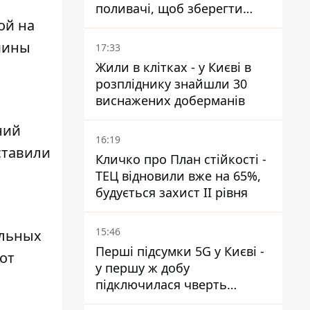
поливачі, щоб зберегти
ой на
рейки від деформації
шины
17:33
Жили в клітках - у Києві в
розпліднику знайшли 30
виснажених доберманів
ний
16:19
ставили
Кличко про План стійкості -
ТЕЦ відновили вже на 65%,
будується захист ІІ рівня
15:46
альных
Перші підсумки 5G у Києві -
от
у першу ж добу
підключилася чверть
мільйона абонентів