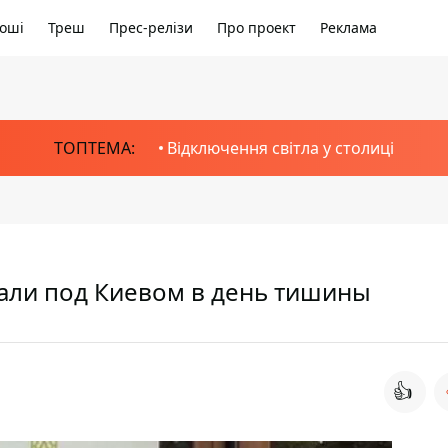
оші
Треш
Прес-релізи
Про проект
Реклама
ТОПТЕМА:
Відключення світла у столиці
али под Киевом в день тишины
👍