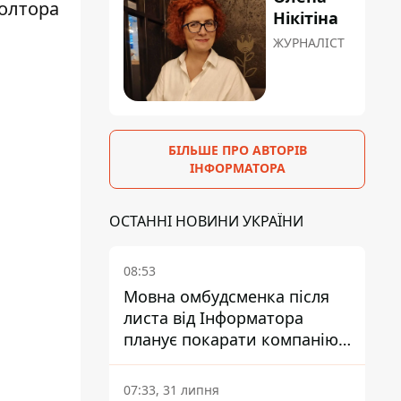
полтора
Нікітіна
ЖУРНАЛІСТ
БІЛЬШЕ ПРО АВТОРІВ
ІНФОРМАТОРА
ОСТАННІ НОВИНИ УКРАЇНИ
08:53
Мовна омбудсменка після
листа від Інформатора
планує покарати компанію-
підрядника ПриватБанку
07:33, 31 липня