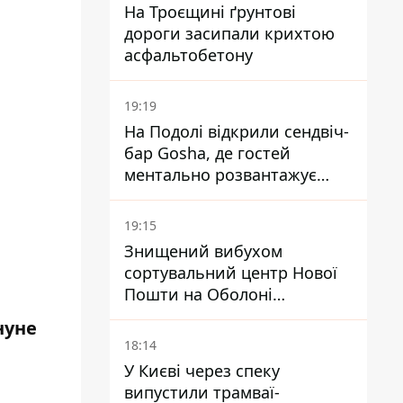
На Троєщині ґрунтові
дороги засипали крихтою
асфальтобетону
19:19
На Подолі відкрили сендвіч-
бар Gosha, де гостей
ментально розвантажує
акула
19:15
Знищений вибухом
сортувальний центр Нової
Пошти на Оболоні
запрацював - видають
нуне
посилки
18:14
У Києві через спеку
випустили трамваї-