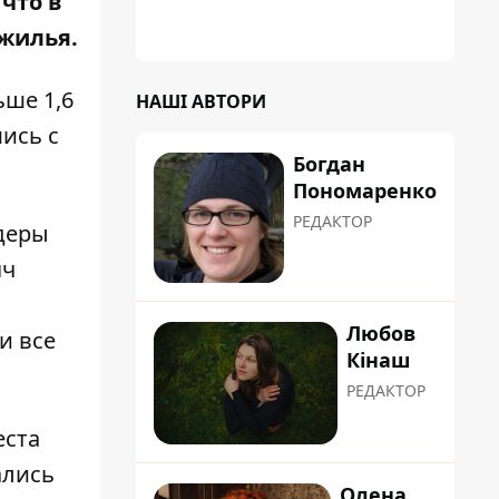
 что в
 жилья.
ьше 1,6
НАШІ АВТОРИ
ись с
Богдан
Пономаренко
РЕДАКТОР
идеры
яч
Любов
и все
Кінаш
РЕДАКТОР
еста
ались
Олена