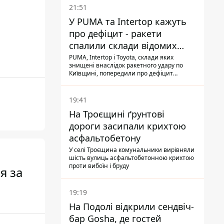
21:51
У PUMA та Intertop кажуть
про дефіцит - ракети
спалили склади відомих
брендів
PUMA, Intertop і Toyota, склади яких
знищені внаслідок ракетного удару по
Київщині, попередили про дефіцит
товарів
19:41
На Троєщині ґрунтові
дороги засипали крихтою
асфальтобетону
У селі Троєщина комунальники вирівняли
шість вулиць асфальтобетонною крихтою
проти вибоїн і бруду
я за
19:19
На Подолі відкрили сендвіч-
бар Gosha, де гостей