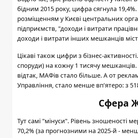
бідним 2015 року, цифра сягнула 19,4%
розміщенням у Києві центральних орган
підприємств, "доходи і витрати праці
доходи і витрати інших мешканців міст
Цікаві також цифри з бізнес-активності. 
споруди) на кожну 1 тисячу мешканців. 
відтак, МАФів стало більше. А от рекла
Управління, стало менше вп'ятеро: з 518 
Сфера Ж
Тут самі "мінуси". Рівень зношеності м
70,2% (за прогнозними на 2025-й - менш