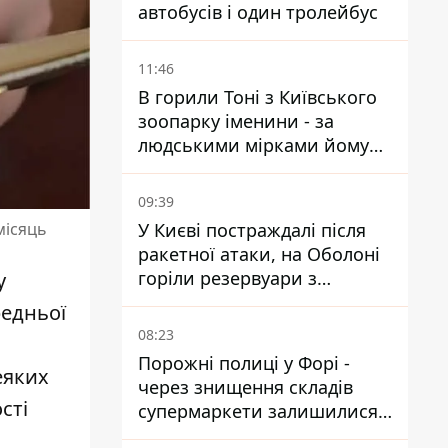
автобусів і один тролейбус
11:46
В горили Тоні з Київського
зоопарку іменини - за
людськими мірками йому
вже понад 90 років
09:39
У Києві постраждалі після
місяць
ракетної атаки, на Оболоні
горіли резервуари з
у
паливом
редньої
08:23
Порожні полиці у Форі -
еяких
через знищення складів
сті
супермаркети залишилися
без асортименту