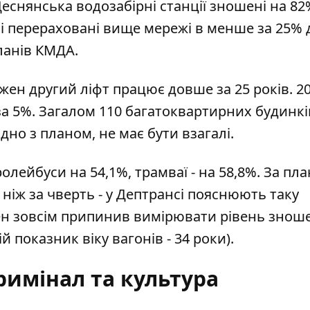
еснянська водозабірні станції зношені на 82
усі перераховані вище мережі в менше за 25% 
ланів КМДА.
ен другий ліфт працює довше за 25 років. 20
 за 5%. Загалом 110 багатоквартирних будинкі
ідно з планом, не має бути взагалі.
олейбуси на 54,1%, трамваї - на 58,8%. За пла
іж за чверть - у Дептрансі пояснюють таку
ен зовсім припинив вимірювати рівень зноше
 показник віку вагонів - 34 роки).
римінал та культура