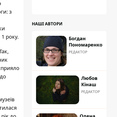
о
ги: з
НАШІ АВТОРИ
ки
 1 року.
Богдан
Пономаренко
Так,
РЕДАКТОР
ник
 сприяло
 до
Любов
Кінаш
РЕДАКТОР
музеїв
отилася
 рік до
Олена