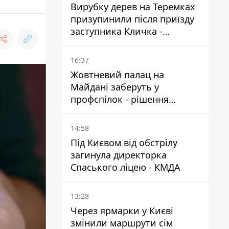
Вирубку дерев на Теремках
призупинили після приїзду
заступника Кличка -
почався діалог
16:37
Жовтневий палац на
Майдані заберуть у
профспілок - рішення
Господарського суду
14:58
Під Києвом від обстрілу
загинула директорка
Спаського ліцею - КМДА
13:28
Через ярмарки у Києві
змінили маршрути сім