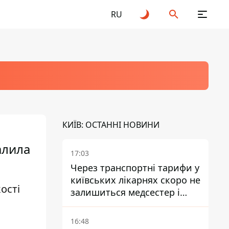
RU
КИЇВ: ОСТАННІ НОВИНИ
алила
17:03
Через транспортні тарифи у
київських лікарнях скоро не
ості
залишиться медсестер і
санітарок - професор
Голубовська
16:48