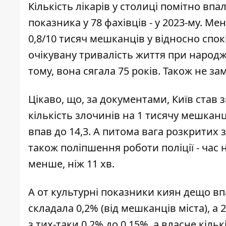
Кількість лікарів у столиці помітно впал
показника у 78 фахівців - у 2023-му. М
0,8/10 тисяч мешканців у відносно спокі
очікувану тривалість життя при народ
тому, вона сягала 75 років. Також не за
Цікаво, що, за документами, Київ став з
кількість злочинів на 1 тисячу мешканці
впав до 14,3. А питома вага розкритих
також поліпшення роботи поліції - час 
менше, ніж 11 хв.
А от культурні показники киян дещо впа
складала 0,2% (від мешканців міста), а 
з тих-таки 0,2% до 0,15%, а власне кіль