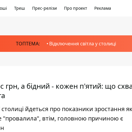
оші
Треш
Прес-релізи
Про проект
Реклама
ТОПТЕМА:
Відключення світла у столиці
с грн, а бідний - кожен п'ятий: що схв
та
ї столиці йдеться про показники зростання як
же "провалила", втім, головною причиною є
ан