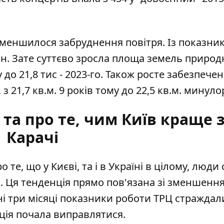
зменшилося забруднення повітря. Із показник
тонн. Зате суттєво зросла площа земель природ
 до 21,8 тис - 2023-го. Також росте забезпечен
 21,7 кв.м. 9 років тому до 22,5 кв.м. минулор
та про те, чим Київ краще 
Карачі
е, що у Києві, та і в Україні в цілому,
люди 
в
. Ця тенденція прямо пов'язана зі зменшенн
дні три місяці показники роботи ТРЦ страждал
ація почала виправлятися.