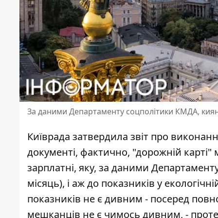
За даними Департаменту соцполітики КМДА, киян
Київрада затвердила звіт про виконання
документі, фактично,
"дорожній карті" 
зарплатні, яку, за даними Департаменту
місяць), і аж до показників у екологіч
показників не є дивним - посеред повн
мешканців не є чимось дивним, - проте 