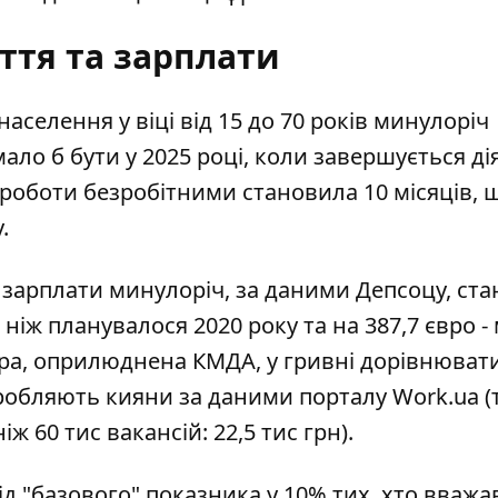
ття та зарплати
 населення
у віці від 15 до 70 років минулоріч
мало б бути у 2025 році, коли завершується ді
роботи безробітними становила 10 місяців, щ
.
ї зарплати минулоріч, за даними Депсоцу, ст
е, ніж планувалося 2020 року та на 387,7 євро 
фра, оприлюднена КМДА, у гривні дорівнювати
аробляють кияни за даними порталу Work.ua (
іж 60 тис вакансій: 22,5 тис грн).
 від "базового" показника у 10% тих, хто вважа