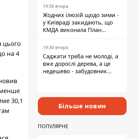
19:56 вчора
Жодних ілюзій щодо зими -
у Київраді закидають, що
КМДА виконала План
стійкості на 20%
я цього
19:30 вчора
о на 4
Саджати треба не молоді, а
вже дорослі дерева, а це
недешево - забудовник
Ніконов
ановив
- менше
ме 30,1
Більше новин
там
ПОПУЛЯРНЕ
вся