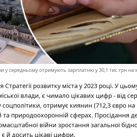
и у середньому отримують зарплатню у 30,1 тис грн на 
 Стратегії розвитку міста у 2023 році. У цьом
міської влади
, є чимало цікавих цифр - від се
 соцполітики, отримує киянин (712,3 євро на
ній та природоохоронній сферах. Просідання д
омасштабної війни зростання загальної бідно
є й досить цікаві цифри.