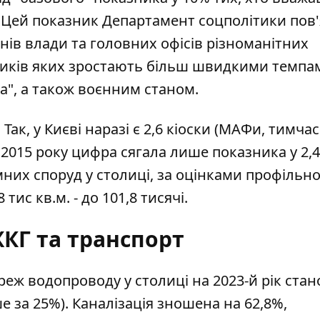
. Цей показник Департамент соцполітики пов'
ів влади та головних офісів різноманітних
вників яких зростають більш швидкими темпам
а", а також воєнним станом.
Так, у Києві наразі є 2,6 кіоски (МАФи, тимчас
2015 року цифра сягала лише показника у 2,4
мних споруд у столиці, за оцінками профільн
тис кв.м. - до 101,8 тисячі.
КГ та транспорт
ереж водопроводу у столиці на 2023-й рік ста
е за 25%). Каналізація зношена на 62,8%,