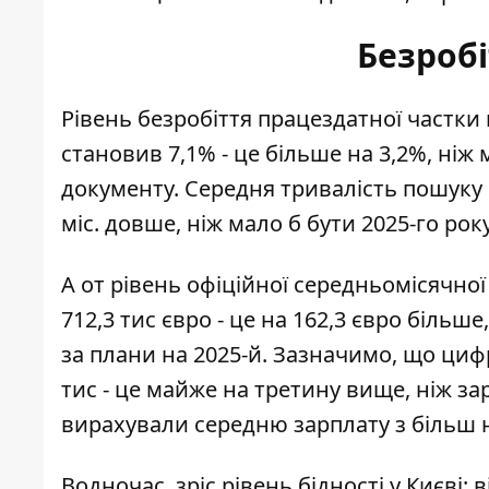
Безробі
Рівень безробіття
працездатної частки
становив 7,1% - це більше на 3,2%, ніж 
документу. Середня тривалість пошуку 
міс. довше, ніж мало б бути 2025-го року
А от рівень офіційної середньомісячно
712,3 тис євро - це на 162,3 євро більш
за плани на 2025-й. Зазначимо, що ци
тис - це майже на третину вище, ніж з
вирахували середню зарплату
з більш н
Водночас, зріс рівень бідності у Києві: