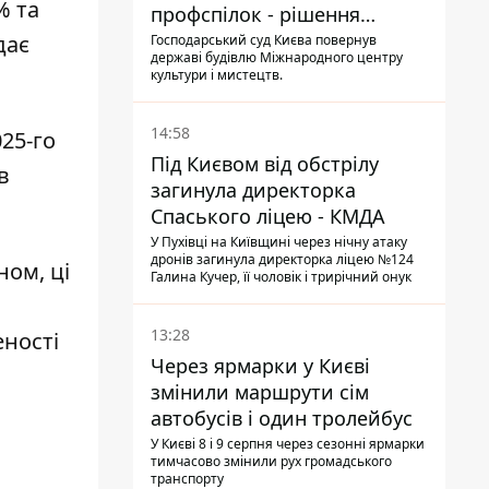
% та
профспілок - рішення
Господарського суду
дає
Господарський суд Києва повернув
державі будівлю Міжнародного центру
культури і мистецтв.
14:58
25-го
Під Києвом від обстрілу
в
загинула директорка
Спаського ліцею - КМДА
У Пухівці на Київщині через нічну атаку
дронів загинула директорка ліцею №124
ном, ці
Галина Кучер, її чоловік і трирічний онук
13:28
ності
Через ярмарки у Києві
змінили маршрути сім
автобусів і один тролейбус
У Києві 8 і 9 серпня через сезонні ярмарки
тимчасово змінили рух громадського
транспорту