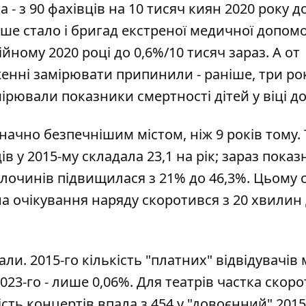
а - з 90 фахівців на 10 тисяч киян 2020 року д
енше стало і бригад екстреної медичної допомо
йному 2020 році до 0,6%/10 тисяч зараз. А от
женні замірювати припинили - раніше, три ро
мірювали показники смертності дітей у віці до
начно безпечнішим містом, ніж 9 років тому. 
в у 2015-му складала 23,1 на рік; зараз показ
 злочинів підвищилася з 21% до 46,3%. Цьому
на очікування наряду скоротився з 20 хвилин
ли. 2015-го кількість "платних" відвідувачів 
2023-го - лише 0,06%. Для театрів частка скор
кість концертів впала з 454 у "довоєнний" 2015