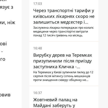
17:03
язує з
Через транспортні тарифи у
київських лікарнях скоро не
залишиться медсестер і
и, ніж
санітарок - професор
Заслужена лікарка попереджає про колапс
медицини через транспортні витрати
Голубовська
понад 12 тисяч гривень на місяць.
ові
16:48
 -
Вирубку дерев на Теремках
ого
призупинили після приїзду
заступника Кличка -
почався діалог
На Теремках у Києві зупинили пилку до 12
серпня після мітингу сотень мешканців
проти знищення скверу: обіцянку не
поновлювати роботи дав особисто
заступник Кличка, Петро Пантелеєв, що
прибув налагодити комунікацію
16:37
новив
Жовтневий палац на
Майдані заберуть у