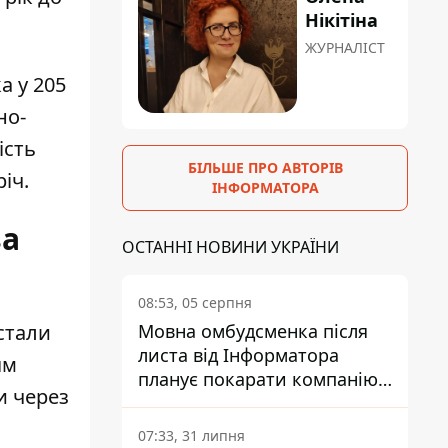
Нікітіна
ЖУРНАЛІСТ
а у 205
но-
ість
БІЛЬШЕ ПРО АВТОРІВ
іч.
ІНФОРМАТОРА
за
ОСТАННІ НОВИНИ УКРАЇНИ
08:53, 05 серпня
стали
Мовна омбудсменка після
листа від Інформатора
ям
планує покарати компанію-
и через
підрядника ПриватБанку
07:33, 31 липня