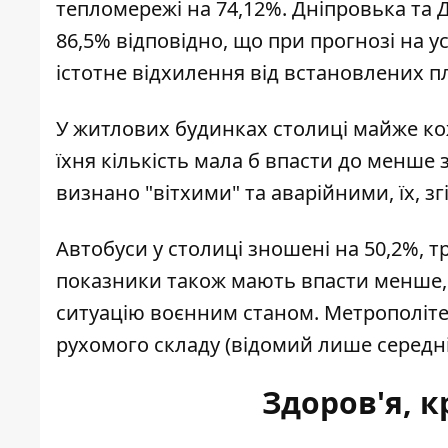
тепломережі на 74,12%. Дніпровька та Д
86,5% відповідно, що при прогнозі на 
істотне відхилення від встановлених п
У житлових будинках столиці майже кож
їхня кількість мала б впасти до менше
визнано "вітхими" та аварійними, їх, зг
Автобуси у столиці зношені на 50,2%, тр
показники також мають впасти менше, н
ситуацію воєнним станом. Метрополіт
рухомого складу (відомий лише середній
Здоров'я, к