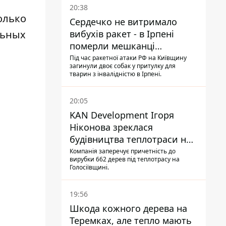
20:38
только
Сердечко не витримало
льных
вибухів ракет - в Ірпені
померли мешканці
притулку для собак з
Під час ракетної атаки РФ на Київщину
загинули двоє собак у притулку для
інвалідністю
тварин з інвалідністю в Ірпені.
20:05
KAN Development Ігоря
Ніконова зреклася
будівництва теплотраси на
Теремках
Компанія заперечує причетність до
вирубки 662 дерев під теплотрасу на
Голосіївщині.
19:56
Шкода кожного дерева на
Теремках, але тепло мають