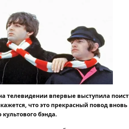
д на телевидении впервые выступила поис
 кажется, что это прекрасный повод вновь
 культового бэнда.