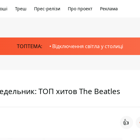
оші
Треш
Прес-релізи
Про проект
Реклама
ТОПТЕМА:
Відключення світла у столиці
едельник: ТОП хитов The Beatles
👍