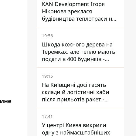
KAN Development Ігоря
Ніконова зреклася
будівництва теплотраси на
Теремках
19:56
Шкода кожного дерева на
Теремках, але тепло мають
подати в 400 будинків -
депутатка Київради
19:15
На Київщині досі гасять
склади й логістичні хаби
після прильотів ракет -
тине
ДСНС
17:41
У центрі Києва викрили
одну з наймасштабніших