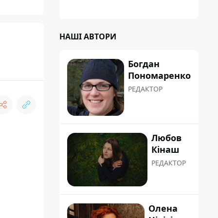
планували пізніше отримати "в
обслуговування" земельну ділянку
НАШІ АВТОРИ
Богдан
Пономаренко
РЕДАКТОР
Любов
Кінаш
РЕДАКТОР
Олена