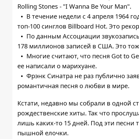
Rolling Stones - "I Wanna Be Your Man".
В течение недели с 4 апреля 1964 г
топ-100 синглов Billboard Hot. Это рек
По данным Ассоциации звукозаписы
178 миллионов записей в США. Это тож
Многие считают, что песня Got to Ge
ее написали о марихуане.
Фрэнк Синатра не раз публично заявл
романтичная песня о любви в мире.
Кстати, недавно мы собрали в одной с
рождественские хиты
. Так что прослуш
лишь каких-то 15 дней. Под эти песни 
пышной елочки.