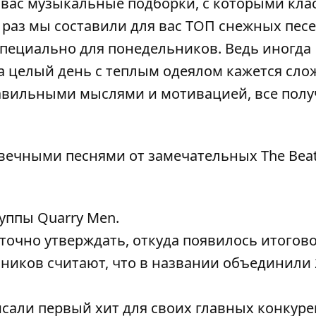
 вас музыкальные подборки, с которыми кла
раз мы составили для вас
ТОП снежных пес
 специально для понедельников. Ведь иногда
а целый день с теплым одеялом кажется сло
равильными мыслями и мотивацией, все полу
 вечными песнями от замечательных The Beat
уппы Quarry Men.
 точно утверждать, откуда появилось итогов
ников считают, что в названии объединили 
сали первый хит для своих главных конкуре