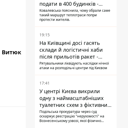
подати в 400 будинків -
депутатка Київради
Ковалевська пояснила, чому обрали саме
такий маршрут теплотраси попри
протести жителів.
19:15
На Київщині досі гасять
склади й логістичні хаби
 Витюк
після прильотів ракет -
ДСНС
Рятувальники ліквідують наслідки нічної
атаки на розподільчі центри під Києвом
17:41
У центрі Києва викрили
одну з наймасштабніших
туалетних схем з фіктивним
будинком
Подільська прокуратура через суд
оскаржує реєстрацію "нерухомості" на
Вознесенському узвозі, якої фізично
ніколи не існувало: під неї, ймовірно,