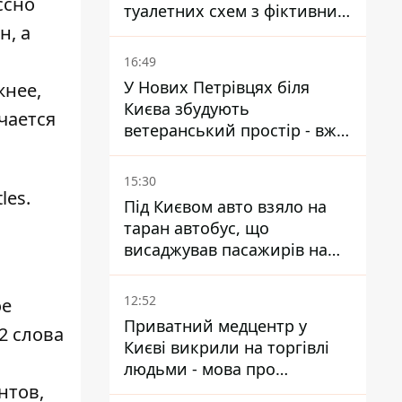
ссно
туалетних схем з фіктивним
ен
, а
будинком
16:49
У Нових Петрівцях біля
жнее,
Києва збудують
чается
ветеранський простір - вже
знайшли проєктанта
15:30
les.
Під Києвом авто взяло на
таран автобус, що
висаджував пасажирів на
зупинці - пасажирка в
лікарні
12:52
ое
Приватний медцентр у
2 слова
Києві викрили на торгівлі
людьми - мова про
нтов,
сурогатне материнство