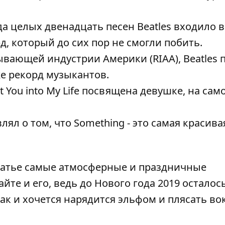
ода целых двенадцать песен Beatles входило в
орд, который до сих пор не смогли побить.
вающей индустрии Америки (RIAA), Beatles 
е рекорд музыкантов.
t You into My Life посвящена девушке, на сам
ял о том, что Something - это самая красива
татье
самые атмосферные и праздничные
айте и его, ведь до
Нового года 2019
осталось
так и хочется нарядится эльфом и плясать во