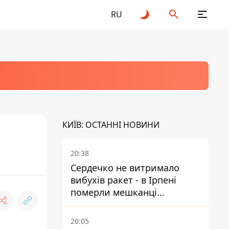
RU
КИЇВ: ОСТАННІ НОВИНИ
20:38
Сердечко не витримало
вибухів ракет - в Ірпені
померли мешканці
притулку для собак з
інвалідністю
20:05