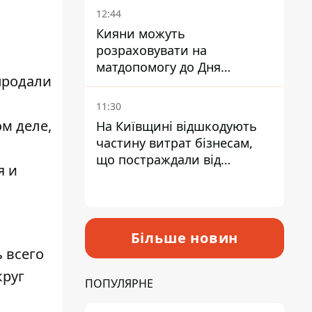
12:44
Кияни можуть
розраховувати на
матдопомогу до Дня
продали
незалежності - кому її
дадуть
11:30
ом деле,
На Київщині відшкодують
частину витрат бізнесам,
що постраждали від
я и
прильотів ракет
Більше новин
 всего
круг
ПОПУЛЯРНЕ