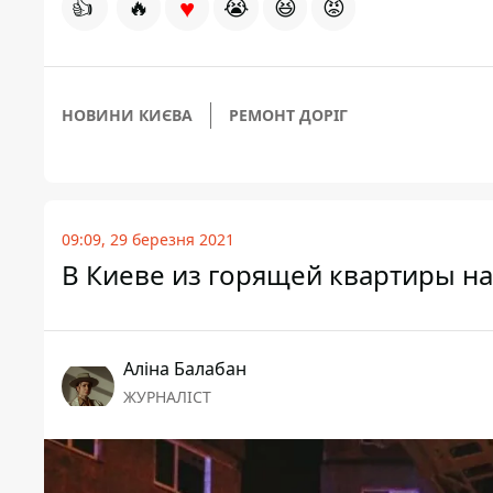
♥
👍
🔥
😭
😆
😡
НОВИНИ КИЄВА
РЕМОНТ ДОРІГ
09:09, 29 березня 2021
В Киеве из горящей квартиры на
Аліна Балабан
ЖУРНАЛІСТ