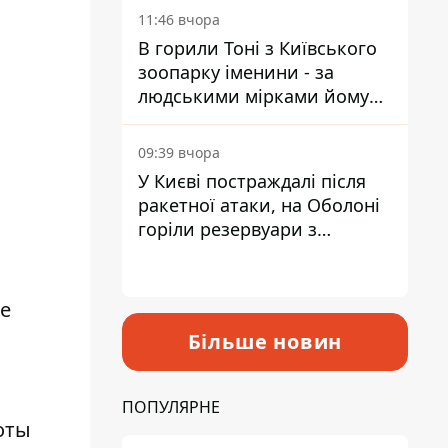
11:46 вчора
В горили Тоні з Київського
зоопарку іменини - за
людськими мірками йому
вже понад 90 років
09:39 вчора
У Києві постраждалі після
ракетної атаки, на Оболоні
горіли резервуари з
паливом
же
Більше новин
ПОПУЛЯРНЕ
оты