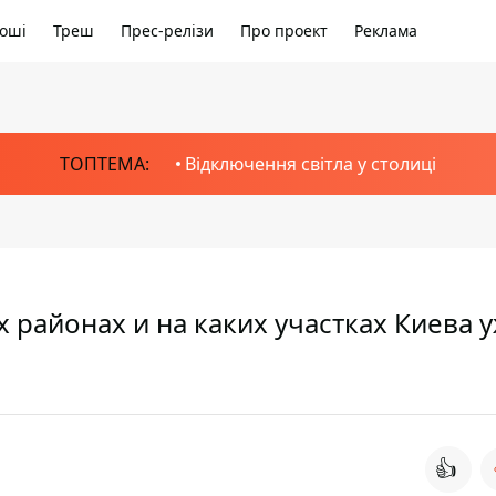
оші
Треш
Прес-релізи
Про проект
Реклама
ТОПТЕМА:
Відключення світла у столиці
х районах и на каких участках Киева 
👍