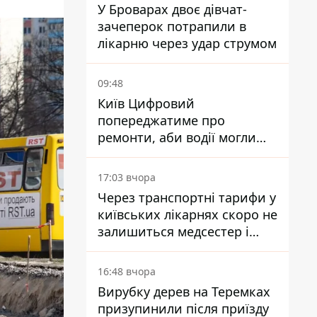
У Броварах двоє дівчат-
зачеперок потрапили в
лікарню через удар струмом
09:48
Київ Цифровий
попереджатиме про
ремонти, аби водії могли
уникати ділянок із заторами
17:03 вчора
Через транспортні тарифи у
київських лікарнях скоро не
залишиться медсестер і
санітарок - професор
Голубовська
16:48 вчора
Вирубку дерев на Теремках
призупинили після приїзду