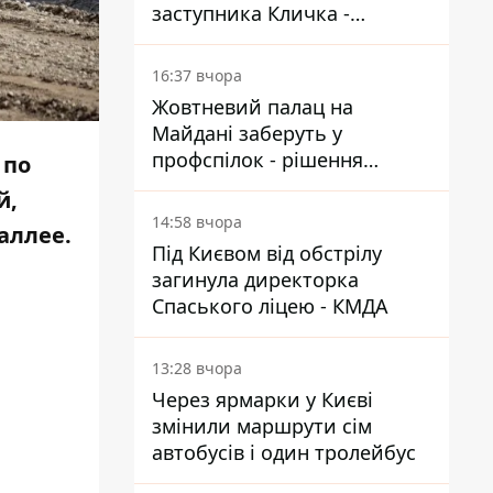
заступника Кличка -
почався діалог
16:37 вчора
Жовтневий палац на
Майдані заберуть у
профспілок - рішення
 по
Господарського суду
й,
14:58 вчора
аллее.
Під Києвом від обстрілу
загинула директорка
Спаського ліцею - КМДА
13:28 вчора
Через ярмарки у Києві
змінили маршрути сім
автобусів і один тролейбус