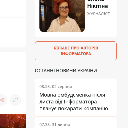
Нікітіна
ЖУРНАЛІСТ
БІЛЬШЕ ПРО АВТОРІВ
ІНФОРМАТОРА
ОСТАННІ НОВИНИ УКРАЇНИ
08:53, 05 серпня
Мовна омбудсменка після
листа від Інформатора
планує покарати компанію-
підрядника ПриватБанку
07:33, 31 липня