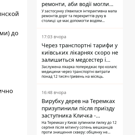
ремонти, аби водії могли
уникати ділянок із заторами
У застосунку зʼявилася інтерактивна мапа
инской
ремонтів доріг та перекриттів руху в
столиці: це має допомогти водіям
сформувати маршрути руху таким чином,
щоб не потрапити в затор
ми) до
17:03 вчора
Через транспортні тарифи у
київських лікарнях скоро не
залишиться медсестер і
санітарок - професор
Заслужена лікарка попереджає про колапс
медицини через транспортні витрати
Голубовська
понад 12 тисяч гривень на місяць.
ично
16:48 вчора
Вирубку дерев на Теремках
призупинили після приїзду
заступника Кличка -
почався діалог
На Теремках у Києві зупинили пилку до 12
серпня після мітингу сотень мешканців
проти знищення скверу: обіцянку не