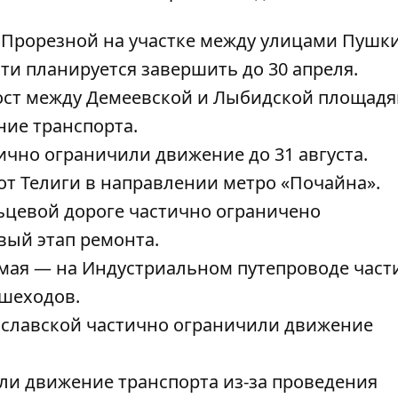
е Прорезной
на участке между улицами Пушк
сти планируется завершить до 30 апреля.
ост между Демеевской и Лыбидской площадя
ие транспорта.
ично ограничили движение до 31 августа
.
от Телиги в направлении метро «Почайна».
ьцевой дороге частично ограничено
вый этап ремонта.
 мая — н
а Индустриальном путепроводе част
шеходов.
ославской
частично ограничили движение
ли движение транспорта из-за проведения