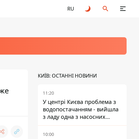
RU
КИЇВ: ОСТАННІ НОВИНИ
уже
11:20
У центрі Києва проблема з
водопостачанням - вийшла
з ладу одна з насосних
станцій
10:00