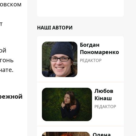
поновлювати роботи дав особисто
ковском
заступник Кличка, Петро Пантелеєв, що
прибув налагодити комунікацію
т
НАШІ АВТОРИ
Богдан
ой
Пономаренко
огонь
РЕДАКТОР
чате.
Любов
режной
Кінаш
РЕДАКТОР
Олена