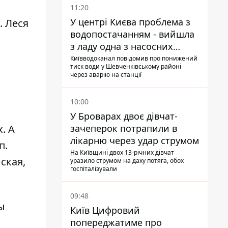
11:20
У центрі Києва проблема з
. Леся
водопостачанням - вийшла
з ладу одна з насосних
станцій
Київводоканал повідомив про понижений
тиск води у Шевченківському районі
через аварію на станції
10:00
У Броварах двоє дівчат-
. А
зачеперок потрапили в
лікарню через удар струмом
п.
На Київщині двох 13-річних дівчат
ская,
уразило струмом на даху потяга, обох
госпіталізували
09:48
ы
Київ Цифровий
попереджатиме про