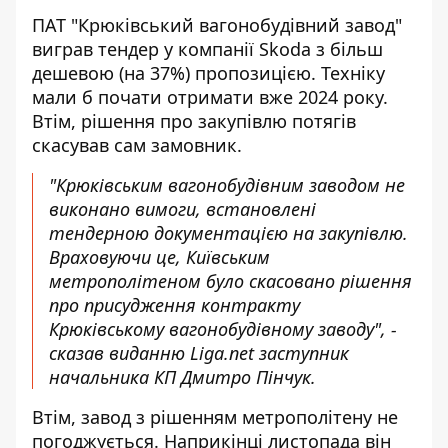
ПАТ "Крюківський вагонобудівний завод"
виграв тендер у компанії Skoda
з більш
дешевою (на 37%) пропозицією. Техніку
мали б почати отримати вже 2024 року.
Втім, рішення про закупівлю потягів
скасував сам замовник.
"Крюківським вагонобудівним заводом не
виконано вимоги, встановлені
тендерною документацією на закупівлю.
Враховуючи це,
Київським
метрополітеном було скасовано рішення
про присудження контракту
Крюківському вагонобудівному заводу", -
сказав виданню Liga.net заступник
начальника КП Дмитро Пінчук.
Втім, завод з рішенням метрополітену не
погоджується. Наприкінці листопада він