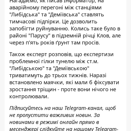
Нагадаємо, як писав Інформатор, на
аварійному перегоні між станціями
"Либідська" та "Деміївська"
ставлять
тимчасові підпірки
. Це дозволить
запобігти руйнуванню. Колись таке було в
районі "Парусу" в підземній річці Клов, але
через п'ять років ґрунт там просів.
Також експерт розповів, що експертизи
проблемної гілки тунелю між ст.м.
"Либідською" та "Деміївською"
триватимуть до трьох тижнів
. Наразі
встановлено маячки, які мали б фіксувати
зростання тріщин - проте вони нічого не
контролювали.
Підписуйтесь на наш
Telegram-канал
, щоб
не пропустити важливих новин. За
новинами в режимі онлайн прямо в
месенджері слідкуйте на нашому Telegram-