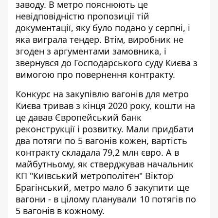
заводу
. В метро пояснюють це
невідповідністю пропозиції тій
документації, яку було подано у серпні, і
яка виграла тендер. Втім, виробник не
згоден з аргументами замовника, і
звернувся до Господарського суду Києва з
вимогою про повернення контракту.
Конкурс на закупівлю вагонів для метро
Києва тривав з кінця 2020 року, кошти на
це
давав Європейський банк
реконструкції і розвитку
. Мали придбати
два потяги по 5 вагонів кожен, вартість
контракту складала 79,2 млн євро. А в
майбутньому, як стверджував начальник
КП "Київський метрополітен" Віктор
Брагінський, метро мало б закупити ще
вагони - в цілому планували
10 потягів по
5 вагонів в кожному
.