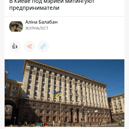
В Киеве под мэрией митингуют
предприниматели
Аліна Балабан
ЖУРНАЛІСТ
👍