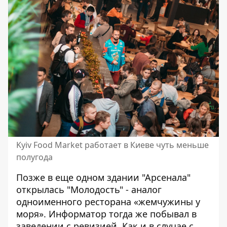
Kyiv Food Market работает в Киеве чуть меньше
полугода
Позже в еще одном здании "Арсенала"
открылась "Молодость" - аналог
одноименного ресторана «жемчужины у
моря». Информатор тогда же побывал в
заведении с ревизией. Как и в случае с