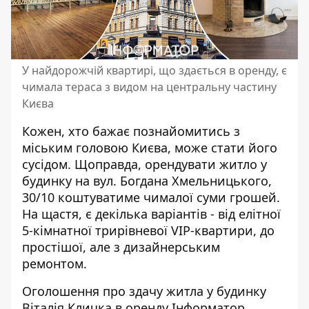
У найдорожчій квартирі, що здається в оренду, є
чимала тераса з видом на центральну частину
Києва
Кожен, хто бажає познайомитись з
міським головою Києва, може стати його
сусідом. Щоправда, орендувати житло у
будинку на вул. Богдана Хмельницького,
30/10
коштуватиме чималої суми грошей
.
На щастя, є декілька варіантів - від елітної
5-кімнатної трирівневої VIP-квартири, до
простішої, але з дизайнерським
ремонтом.
Оголошення про здачу житла у будинку
Віталія Кличка в оренду Інформатор