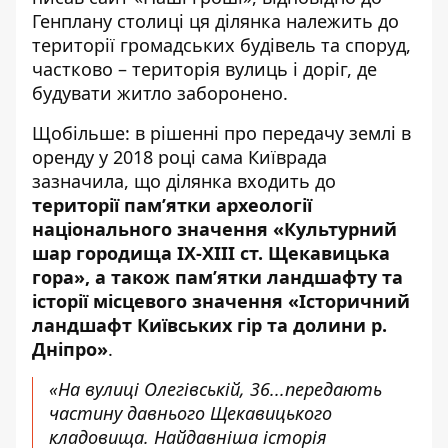
Генплану столиці ця ділянка належить до
території громадських будівель та споруд,
частково – територія вулиць і доріг, де
будувати житло заборонено.
Щобільше: в рішенні
про передачу землі в
оренду у 2018 році
сама Київрада
зазначила, що ділянка входить до
території пам’ятки археології
національного значення «Культурний
шар городища ІХ-ХІІІ ст. Щекавицька
гора», а також пам’ятки ландшафту та
історії місцевого значення «Історичний
ландшафт Київських гір та долини р.
Дніпро»
.
«На вулиці Олегівській, 36...передають
частину давнього Щекавицького
кладовища. Найдавніша історія