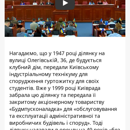
Play
Нагадаємо, що у 1947 році ділянку на
вулиці Олегівській, 36, де будується
клубний дім, передали Київському
індустріальному технікуму
для
спорудження гуртожитку для своїх
студентів
. Вже у 1999 році Київрада
забрала цю ділянку та передала її
закритому акціонерному товариству
«Будмпусконаладка» для «обслуговування
та експлуатації адміністративної та
виробничих будівель і споруд». Тоді
ділянку надавали в оренду на 49 років «без