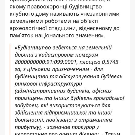
якому правоохоронці будівництво
клубного дому називають «незаконними
земельними роботами на об`єкті
археологічної спадщини, віднесеному до
пам`яток національного значення».
«Будівництво ведеться на земельній
ділянці з кадастровим номером
8000000000:91:099:0001, площею 0,5743
га, з цільовим призначенням - для
будівництва та обслуговування будівель
ринкової інфраструктури
(адміністративних будинків, офісних
приміщень та інших будівель громадської
забудови, які використовуються для
здійснення підприємницької та іншої
діяльності, пов`язаної з отриманням
прибутку), - зазначав прокурор у
клопотання про арешт ділянки. - Таким