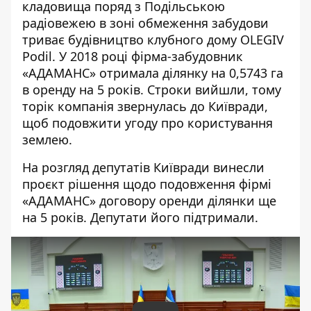
кладовища поряд з Подільською
радіовежею в зоні обмеження забудови
триває будівництво клубного дому
OLEGIV
Podil. У 2018 році фірма-забудовник
«АДАМАНС» отримала ділянку на 0,5743 га
в оренду на 5 років. Строки вийшли, тому
торік компанія звернулась до Київради,
щоб подовжити угоду про користування
землею.
На розгляд депутатів Київради
винесли
проєкт рішення щодо подовження
фірмі
«АДАМАНС» договору оренди ділянки ще
на 5 років. Депутати його підтримали.