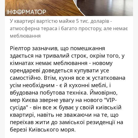
У квартирі вартістю майже 5 тис. доларів -
атмосферна тераса і багато простору, але немає
меблювання
Ріелтор зазначив, що помешкання
здається на тривалий строк, окрім того, у
кімнатах немає меблювання - новому
орендареві доведеться купувати усе
самостійно. Втім, кухня все ж устаткована
усім необхідним - є й кухонні меблі, і
вбудована побутова техніка. Ймовірно,
мер Києва зверне увагу на нового "VIP-
сусіда" - він все ж буває у своїй київській
квартирі, навіть не зважаючи на те, що
переїхав жити до заміської резиденції
на
березі Київського моря.