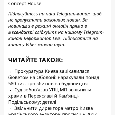
Concept House.
Підписуйтесь на наш
Telegram-канал
, щоб
не пропустити важливих новин. За
новинами в режимі онлайн прямо в
месенджері слідкуйте на нашому Telegram-
каналі
Інформатор Live
. Підписатися на
канал у Viber можна
тут
.
ЧИТАЙТЕ ТАКОЖ:
Прокуратура Києва зацікавилася
бюветом на Оболоні: нарахували понад
580 тис. грн збитків на будівництві
Суд зобов'язав УПЦ МП звільнити
храми в Переяславі й Кам'янці-
Подільському: деталі
Звільнити директора метро Києва
Брагінського аудитори просили у 2017