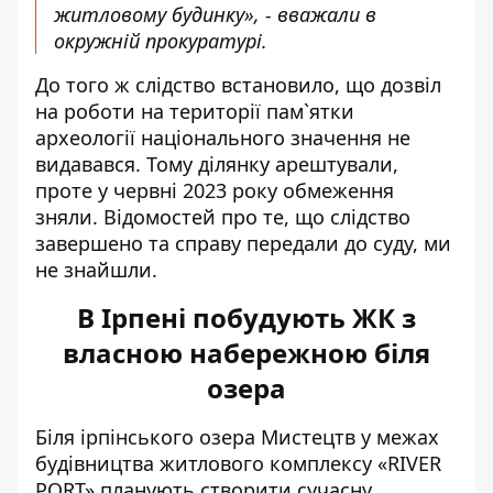
житловому будинку», - вважали в
окружній прокуратурі.
До того ж слідство встановило, що дозвіл
на роботи на території пам`ятки
археології національного значення не
видавався. Тому ділянку арештували,
проте
у червні 2023 року обмеження
зняли
. Відомостей про те, що слідство
завершено та справу передали до суду, ми
не знайшли.
В Ірпені побудують ЖК з
власною набережною біля
озера
Біля ірпінського озера Мистецтв у межах
будівництва
житлового комплексу «RIVER
PORT»
планують створити сучасну