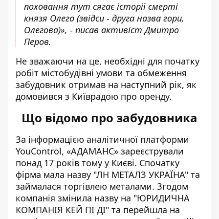
поховання тут сягає історії смерті
князя Олега (звідси - друга назва гори,
Олегова)», -
писав активіст Дмитро
Перов
.
Не зважаючи на це, необхідні для початку
робіт
містобудівні умови та обмеження
забудовник отримав на наступний рік, як
домовився з Київрадою про оренду.
Що відомо про забудовника
За інформацією аналітичної платформи
YouControl, «
АДАМАНС
» зареєстрували
понад 17 років тому у Києві. Спочатку
фірма мала назву "ЛН МЕТАЛЗ УКРАЇНА" та
займалася торгівлею металами. Згодом
компанія змінила назву на "ЮРИДИЧНА
КОМПАНІЯ КЕЙ ПІ ДІ" та перейшла на