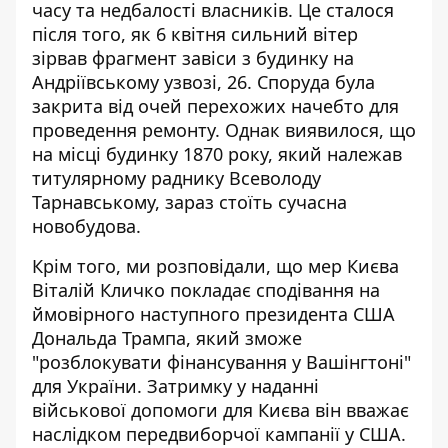
часу та недбалості власників. Це сталося
після того, як 6 квітня сильний вітер
зірвав фрагмент завіси з будинку на
Андріївському узвозі, 26. Споруда була
закрита від очей перехожих начебто для
проведення ремонту. Однак виявилося, що
на місці будинку 1870 року, який належав
титулярному раднику Всеволоду
Тарнавському, зараз стоїть сучасна
новобудова.
Крім того, ми розповідали, що мер Києва
Віталій
Кличко покладає сподівання на
ймовірного наступного президента США
Дональда Трампа
, який зможе
"розблокувати фінансування у Вашінгтоні"
для України. Затримку у наданні
військової допомоги для Києва він вважає
наслідком передвиборчої кампанії у США.