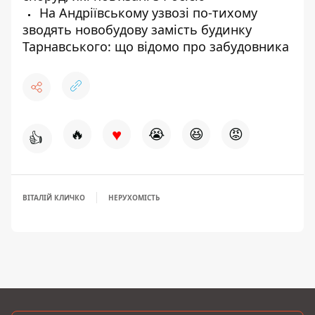
На Андріївському узвозі по-тихому
зводять новобудову замість будинку
Тарнавського: що відомо про забудовника
♥
🔥
😭
😆
😡
👍
ВІТАЛІЙ КЛИЧКО
НЕРУХОМІСТЬ