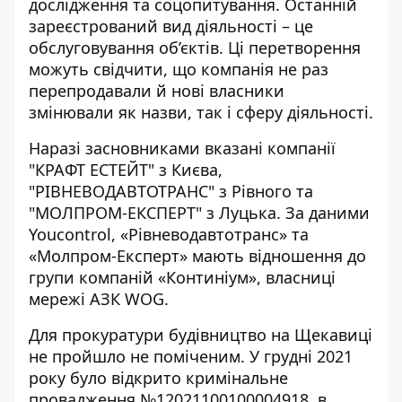
дослідження та соцопитування. Останній
зареєстрований вид діяльності – це
обслуговування об’єктів. Ці перетворення
можуть свідчити, що компанія не раз
перепродавали й нові власники
змінювали як назви, так і сферу діяльності.
Наразі засновниками вказані компанії
"КРАФТ ЕСТЕЙТ" з Києва,
"РІВНЕВОДАВТОТРАНС" з Рівного та
"МОЛПРОМ-ЕКСПЕРТ" з Луцька. За даними
Youcontrol, «Рівневодавтотранс» та
«Молпром-Експерт» мають відношення до
групи компаній «Континіум», власниці
мережі АЗК WOG.
Для прокуратури будівництво на Щекавиці
не пройшло не поміченим. У грудні 2021
року було відкрито
кримінальне
провадження №12021100100004918
, в