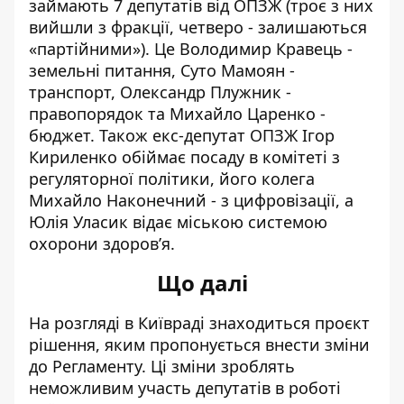
займають 7 депутатів від ОПЗЖ (троє з них
вийшли з фракції, четверо - залишаються
«партійними»). Це Володимир Кравець -
земельні питання, Суто Мамоян -
транспорт, Олександр Плужник -
правопорядок та Михайло Царенко -
бюджет. Також екс-депутат ОПЗЖ Ігор
Кириленко обіймає посаду в комітеті з
регуляторної політики, його колега
Михайло Наконечний - з цифровізації, а
Юлія Уласик відає міською системою
охорони здоров’я.
Що далі
На розгляді в
Київраді знаходиться проєкт
рішення
, яким пропонується внести зміни
до Регламенту. Ці зміни зроблять
неможливим участь депутатів в роботі