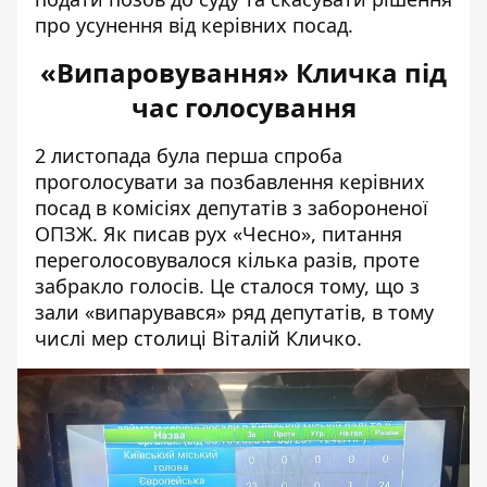
про усунення від керівних посад.
«Випаровування» Кличка під
час голосування
2 листопада була перша спроба
проголосувати
за позбавлення керівних
посад в комісіях депутатів з забороненої
ОПЗЖ
. Як писав рух «Чесно», питання
переголосовувалося кілька разів, проте
забракло голосів. Це сталося тому, що з
зали «випарувався» ряд депутатів, в тому
числі мер столиці Віталій Кличко.