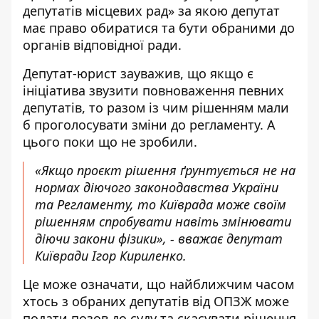
депутатів місцевих рад» за якою депутат
має право обиратися та бути обраними до
органів відповідної ради.
Депутат-юрист зауважив, що якщо є
ініціатива звузити повноваження певних
депутатів, то разом із чим рішенням мали
б проголосувати зміни до регламенту. А
цього поки що не зробили.
«Якщо проєкт рішення ґрунтується не на
нормах діючого законодавства України
та Регламенту, то Київрада може своїм
рішенням спробувати навіть змінювати
діючи закони фізики», - вважає депутат
Київради Ігор Кириленко.
Це може означати, що найближчим часом
хтось з обраних депутатів від ОПЗЖ може
подати позов до суду та скасувати рішення