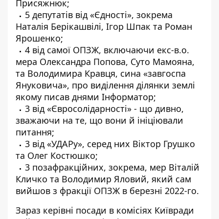
Присяжнюк;
5 депутатів від «Єдності», зокрема
Наталія Берікашвілі, Ігор Шпак та Роман
Ярошенко;
4 від самої ОПЗЖ, включаючи екс-в.о.
мера Олександра Попова, Суто Мамояна,
та Володимира Кравця, сина «завгоспа
Януковича», про
виділення ділянки землі
якому писав днями Інформатор
;
3 від «Євросолідарності» - що дивно,
зважаючи на те, що вони й ініціювали
питання;
3 від «УДАРу», серед них Віктор Грушко
та Олег Костюшко;
3 позафракційних, зокрема, мер Віталій
Кличко та Володимир Яловий, який сам
вийшов з фракції ОПЗЖ в березні 2022-го.
Зараз керівні посади в комісіях Київради