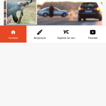
Головна
Актуально
Україна на часі
Youtube
Інформатор у
Завантажити
Під Києвом сталася трагедія
телефоні
👉
Під
Києвом сталася стрілянина
.
Повідомляють, що авто Skoda Fabia
з
ознаками розстрілу стоїть посеред траси
за селом Перемога в сторону Прилук.
Наразі дорога перекрита, до місця трагедії
нікого не пускають.
Як повідомляє ДТП.kiev.ua, ближче 100
метрів нікого не пускають. Авто стоїть на