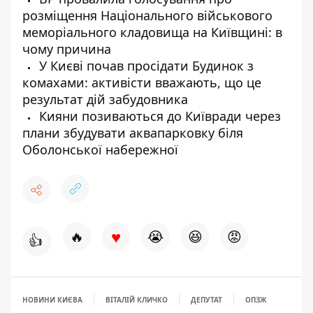
розміщення Національного військового
меморіального кладовища на Київщині: в
чому причина
У Києві почав просідати Будинок з
комахами: активісти вважають, що це
результат дій забудовника
Кияни позиваються до Київради через
плани збудувати аквапарковку біля
Оболонської набережної
♥
🔥
😭
😆
😡
👍
НОВИНИ КИЄВА
ВІТАЛІЙ КЛИЧКО
ДЕПУТАТ
ОПЗЖ