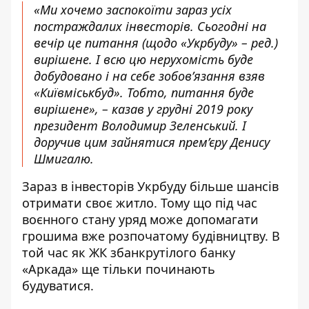
«Ми хочемо заспокоїти зараз усіх
постраждалих інвесторів. Сьогодні на
вечір це питання (щодо «Укрбуду» – ред.)
вирішене. І всю цю нерухомість буде
добудовано і на себе зобов’язання взяв
«Київміськбуд». Тобто, питання буде
вирішене», –
казав у грудні 2019 року
президент Володимир Зеленський. І
доручив цим зайнятися
прем’єру Денису
Шмигалю.
Зараз в інвесторів Укрбуду більше шансів
отримати своє житло. Тому що
під час
воєнного стану уряд може допомагати
грошима
вже розпочатому будівництву. В
той час як ЖК збанкрутілого банку
«Аркада» ще тільки починають
будуватися.