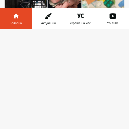
Головна
Актуально
Україна на часі
Youtube
Суд обрав жінці, яка торгувала сильнодіючими
ліками, запобіжний захід у вигляді тримання під
Інформатор у
Завантажити
вартою з можливістю внесення застави у
телефоні
👉
розмірі 134 200 гривень
У Києві 60-річна жінка продавала
сильнодіючі лікарські засоби, які
отримувала за рецептом для сина. Він
перебував на обліку та проходив курс
замісної підтримувальної терапії для
наркозалежних. Його матері загрожує до
10 років тюремного ув’язнення з
конфіскацією майна. Під час обшуку
за
місцем її мешкання слідчі вилучили 89
таблеток
, а саме: метадон, димедрол,
зопиклон та сонната.