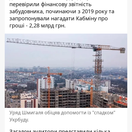
перевірили фінансову звітність
забудовника, починаючи з 2019 року та
запропонували нагадати Кабміну про
гроші - 2,28 млрд грн.
Уряд Шмигаля обіцяв допомогти із "спадком"
Укрбуду.
Загалом аудитори представили кілька