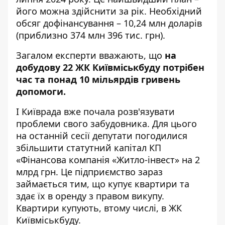
його можна здійснити за рік. Необхідний
обсяг дофінансування – 10,24 млн доларів
(приблизно 374 млн 396 тис. грн).
Загалом експерти вважають, що
на
добудову 22 ЖК Київміськбуду потрібен
час та понад 10 мільярдів гривень
допомоги.
І Київрада вже почала розв'язувати
проблеми свого забудовника. Для цього
на останній сесії
депутати погодилися
збільшити статутний капітал
КП
«Фінансова компанія «Житло-інвест» на 2
млрд грн. Це підприємство зараз
займається тим, що купує квартири та
здає їх в оренду з правом викупу.
Квартири купують, втому числі, в ЖК
Київміськбуду.