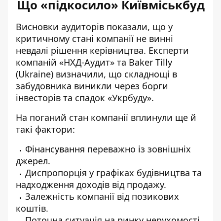
Що «підкосило» Київміськбуд
Висновки аудиторів показали, що
у
критичному стані компанії не винні
невдалі рішення
керівництва. Експерти
компаній «НХД-Аудит» та Baker Tilly
(Ukraine) визначили, що складнощі в
забудовника виникли через борги
інвесторів та спадок «Укрбуду».
На поганий стан компанії вплинули ще й
такі фактори:
Фінансування переважно із зовнішніх
джерел.
Диспропорція у графіках будівництва та
надходження доходів від продажу.
Залежність компанії від позикових
коштів.
Поточна ситуація на ринку нерухомості