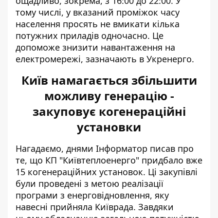
ощадливо, зокрема, з 16:00 до 22:00. У
тому числі, у вказаний проміжок часу
населення просять не вмикати кілька
потужних приладів одночасно. Це
допоможе знизити навантаження на
електромережі, зазначають в Укренерго.
Київ намагається збільшити
можливу генерацію -
закуповує когенераційні
установки
Нагадаємо, днями Інформатор писав про
те, що КП "Київтеплоенерго"
придбало вже
15 когенераційних установок
. Ці закупівлі
були проведені з метою реалізації
програми з енерговідновлення, яку
навесні прийняла Київрада. Завдяки