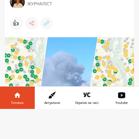
ЖУРНАЛІСТ
👍
Головна
Актуально
Україна на часі
Youtube
За містом горять ліси, що прямо впливає на
Інформатор у
Завантажити
ситуацію з забрудненістю повітря у самому
телефоні
👉
Києві