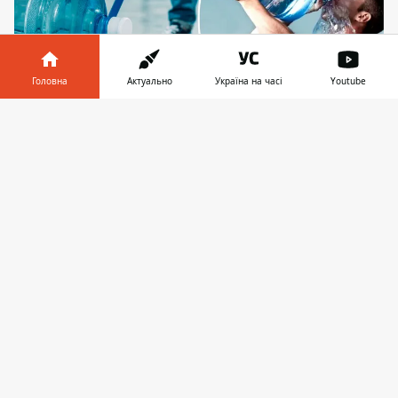
Головна
Актуально
Україна на часі
Youtube
Інформатор у
Завантажити
Головне, аби постачальникам вистачило водних
телефоні
👉
запасів та власних ресурсів для роботи
Ризик того, що страшна забруднена
пляма, що насувається з Десни у бік
столиці, залишить киян без води, дійсно
існує. За останньою інформацією від
водоканалу та департаменту
муніципальної безпеки КМДА, наразі
результати аналізів води
не викликають
занепокоєння
. Проте у Київводоканалі
визнають і вірогідність песимістичного
сценарію - із відключенням Деснянської