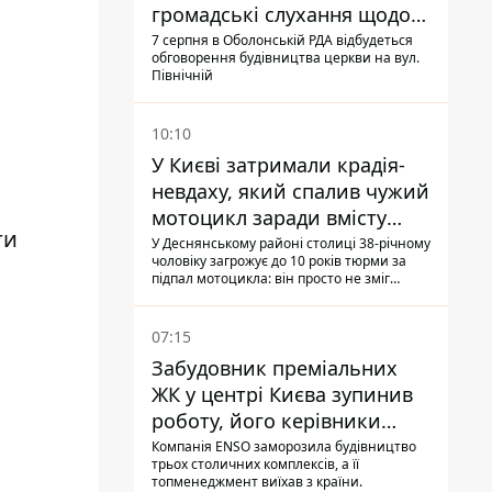
громадські слухання щодо
храму УГКЦ на Північній
7 серпня в Оболонській РДА відбудеться
обговорення будівництва церкви на вул.
Північній
10:10
У Києві затримали крадія-
невдаху, який спалив чужий
мотоцикл заради вмісту
ги
багажника
У Деснянському районі столиці 38-річному
чоловіку загрожує до 10 років тюрми за
підпал мотоцикла: він просто не зміг
зламати замок, і підпалив транспорт зі
злості
07:15
Забудовник преміальних
ЖК у центрі Києва зупинив
роботу, його керівники
втекли з України - Bihus.info
Компанія ENSO заморозила будівництво
трьох столичних комплексів, а її
топменеджмент виїхав з країни.