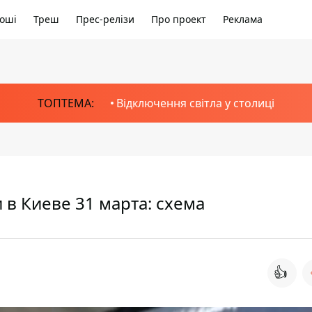
оші
Треш
Прес-релізи
Про проект
Реклама
ТОПТЕМА:
Відключення світла у столиці
 в Киеве 31 марта: схема
👍