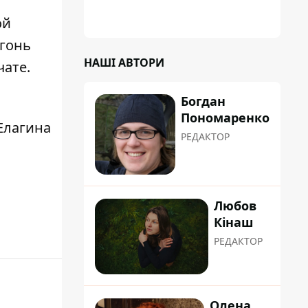
ой
огонь
НАШІ АВТОРИ
чате.
Богдан
Пономаренко
Елагина
РЕДАКТОР
Любов
Кінаш
РЕДАКТОР
Олена