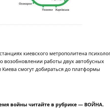
 станциях киевского метрополитена психоло
 о
возобновлении работы двух автобусных
и Киева смогут добираться до платформы
ремя войны читайте в рубрике —
ВОЙНА
.