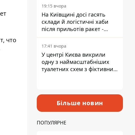
19:15 вчора
ет
На Київщині досі гасять
склади й логістичні хаби
після прильотів ракет -
ДСНС
т, что
17:41 вчора
е
У центрі Києва викрили
одну з наймасштабніших
туалетних схем з фіктивним
будинком
Більше новин
ПОПУЛЯРНЕ