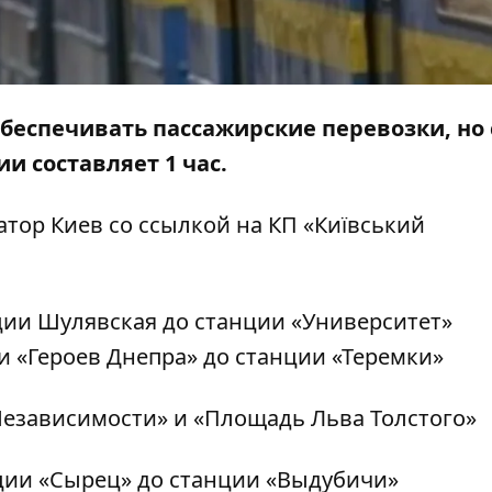
беспечивать пассажирские перевозки, но 
и составляет 1 час.
тор Киев
со ссылкой на
КП «Київський
ции Шулявская до станции «Университет»
 «Героев Днепра» до станции «Теремки»
Независимости» и «Площадь Льва Толстого»
ции «Сырец» до станции «Выдубичи»