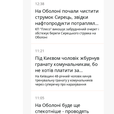
12:38
На Оболоні почали чистити
струмок Сирець, звідки
нафтопродукти потрапляли
до озер
КП "Плесо" викошує забруднений очерет і
обстежує береги Сирецького струмка на
Оболоні
11:21
Під Києвом чоловік жбурнув
гранату комунальникам, бо
не хотів платити за
квитанціями
На Київщині 48-річний чоловік кинув
тренувальну гранату у комунальників
через суперечку про нарахування
11:05
На Оболоні буде ще
спекотніше - проводять