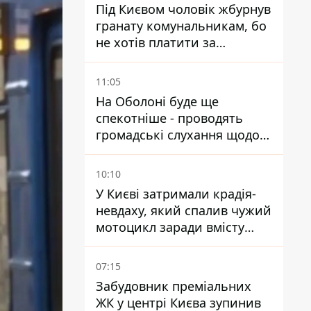
Під Києвом чоловік жбурнув
гранату комунальникам, бо
не хотів платити за
квитанціями
11:05
На Оболоні буде ще
спекотніше - проводять
громадські слухання щодо
храму УГКЦ на Північній
10:10
У Києві затримали крадія-
невдаху, який спалив чужий
мотоцикл заради вмісту
багажника
07:15
Забудовник преміальних
ЖК у центрі Києва зупинив