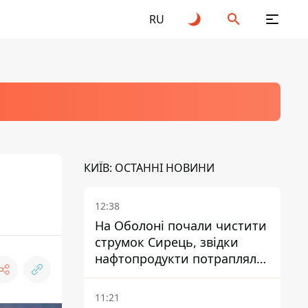
RU
КИЇВ: ОСТАННІ НОВИНИ
12:38
На Оболоні почали чистити
струмок Сирець, звідки
нафтопродукти потрапляли
до озер
11:21