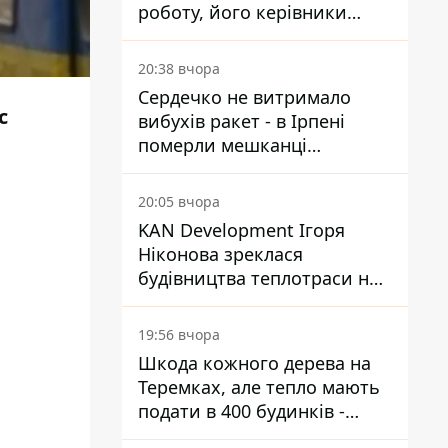
роботу, його керівники
втекли з України - Bihus.info
20:38 вчора
Сердечко не витримало
с
вибухів ракет - в Ірпені
померли мешканці
притулку для собак з
інвалідністю
20:05 вчора
KAN Development Ігоря
Ніконова зреклася
будівництва теплотраси на
Теремках
19:56 вчора
Шкода кожного дерева на
Теремках, але тепло мають
подати в 400 будинків -
депутатка Київради