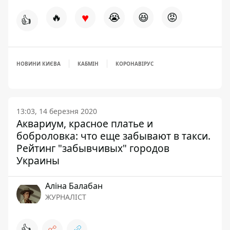
♥
🔥
😭
😆
😡
👍
НОВИНИ КИЄВА
КАБМІН
КОРОНАВІРУС
13:03, 14 березня 2020
Аквариум, красное платье и
боброловка: что еще забывают в такси.
Рейтинг "забывчивых" городов
Украины
Аліна Балабан
ЖУРНАЛІСТ
👍