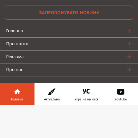
ЗАПРОПОНУВАТИ НОВИНУ
Головна
Про проєкт
Реклама
Про нас
Головна
Актуально
Україна на часі
Youtube
Інформатор у
Інформатор проекти
Завантажити
телефоні
👉
Інформатор-Україна
Geek
Гроші
Авто