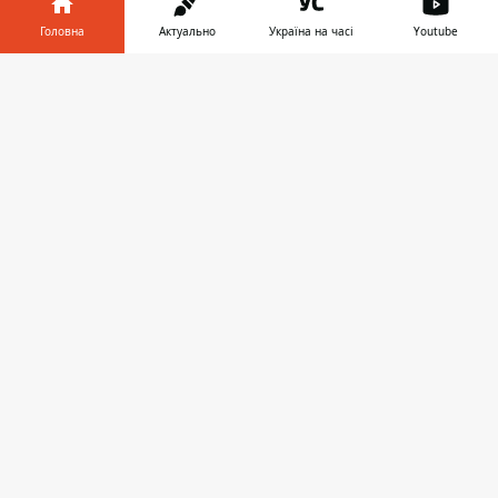
Головна
Актуально
Україна на часі
Youtube
Карточки с иллюстрациями Чичкана
Інформатор у
Завантажити
телефоні
👉
Представленные работы заставляют задуматься