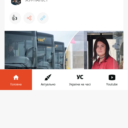
👍
Головна
Актуально
Україна на часі
Youtube
Інформатор у
Завантажити
У транспортників Києва - дефіцит кадрів
телефоні
👉
З Київпастрансу до лав ЗСУ стали водії,
електромеханіки, фахівці інших
спеціальностей. Про
кадрову ситуацію з