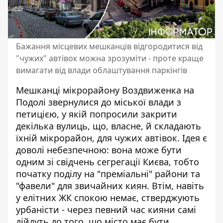
Бажання місцевих мешканців відгородитися від
"чужих" автівок можна зрозуміти - проте краще
вимагати від влади облаштування паркінгів
Мешканці мікрорайону Воздвиженка на
Подолі звернулися до міської влади з
петицією, у якій попросили закрити
декілька вулиць, що, власне, й складають
їхній мікрорайон, для чужих автівок.
Ідея є
доволі небезпечною
: вона може бути
одним зі свідчень сегрегації Києва, тобто
початку поділу на "преміальні" райони та
"фавели" для звичайних киян. Втім, навіть
у елітних ЖК спокою немає, стверджують
урбаністи - через певний час кияни самі
дійдуть до того, що місто має бути