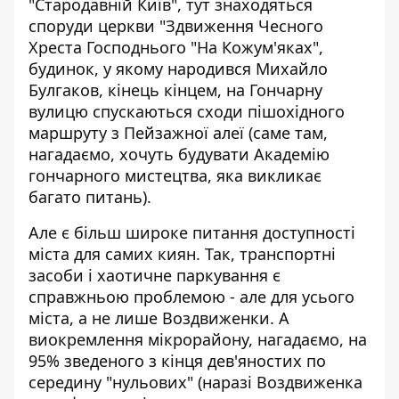
"Стародавній Київ", тут знаходяться
споруди церкви "Здвиження Чесного
Хреста Господнього "На Кожум'яках",
будинок, у якому народився Михайло
Булгаков, кінець кінцем, на Гончарну
вулицю спускаються сходи пішохідного
маршруту з Пейзажної алеї (саме там,
нагадаємо,
хочуть будувати Академію
гончарного мистецтва
, яка викликає
багато питань).
Але є більш широке питання доступності
міста для самих киян. Так, транспортні
засоби і хаотичне паркування є
справжньою проблемою - але для усього
міста, а не лише Воздвиженки. А
виокремлення мікрорайону, нагадаємо, на
95% зведеного з кінця дев'яностих по
середину "нульових" (наразі Воздвиженка