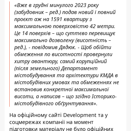
«Вже в грудні минулого 2023 року
(забудовник – ред.)
подав новий і повний
проєкт
аж на 1591 квартиру з
максимальною поверховістю 42 метри.
Це 14 поверхів – що суттєво перевищує
максимально дозволену (висотність –
ред.), - повідомив Дядюк. - Щоб обійти
обмеження по висотності провернули
хитру авантюру, самий корупційний
(після земельного) Департамент
містобудування та архітектури КМДА в
містобудівних умовах та обмеженнях не
встановив конкретної максимальної
висоти, а написав – що згідно Історико-
містобудівного обґрунтування».
На офіційному сайті Development та у
соцмережах компанії на момент
підготовки матеріалу не було офіційних