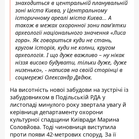
знаходиться в центральній планувальній
зоні міста Києва, у Центральному
історичному ареалі міста Києва... А
також в межах охоронної зони пам’ятки
археології національного значення «Лиса
гора». Як говориться куди не стань,
кругом історія, куди не копни, кругом
археологія. І що дуже важливо – ну нікак
ніззя високо будувати, тільки дуже, дуже
низенько», - написав на своїй сторінці в
соцмережі Олександр Дядюк.
На висотність нової забудови на зустрічі із
забудовником в Подільській РДА у
листопаді минулого року звертала увагу й
керівниця департаменту охорони
культурної спадщини Київради Марина
Соловйова
. Тоді чиновниця виступила
проти появи 42-метрових споруд. За її