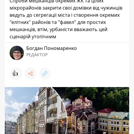
Спроби мешканців окремих ЖК та цілих
мікрорайонів закрити свої домівки від чужинців
ведуть до сегрегації міста і створення окремих
"елітних" районів та "фавел" для простих
мешканців, втім, урбаністи вважають цей
сценарій утопічним
Богдан Пономаренко
РЕДАКТОР
👍