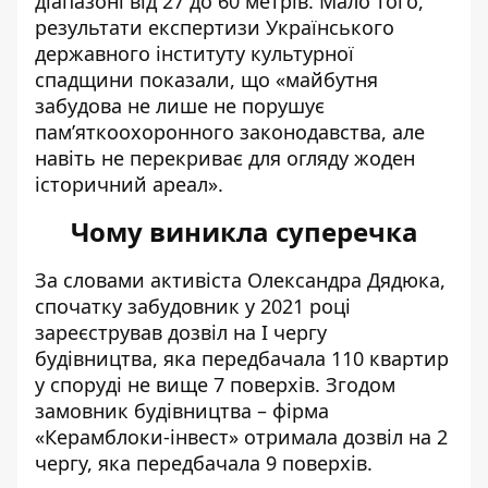
діапазоні від 27 до 60 метрів. Мало того,
результати експертизи Українського
державного інституту культурної
спадщини показали, що «майбутня
забудова не лише не порушує
пам’яткоохоронного законодавства, але
навіть не перекриває для огляду жоден
історичний ареал».
Чому виникла суперечка
За словами активіста Олександра Дядюка,
спочатку забудовник у 2021 році
зареєстрував дозвіл на І чергу
будівництва, яка передбачала
110 квартир
у споруді не вище 7 поверхів
. Згодом
замовник будівництва – фірма
«Керамблоки-інвест» отримала
дозвіл на 2
чергу, яка передбачала 9 поверхів
.