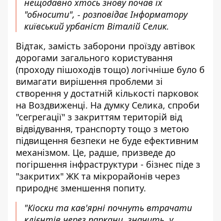
нещодавно хтось знову почав їх
"обносити", - розповідає Інформатору
київський урбаніст Віталій Селик.
Відтак, замість заборони проїзду автівок
дорогами загального користування
(проходу пішоходів тощо) логічніше було б
вимагати вирішення проблеми зі
створення у достатній кількості парковок
на Воздвиженці. На думку Селика, спроби
"сегрегації" з закриттям територій від
відвідування, транспорту тощо з метою
підвищення безпеки не буде ефективним
механізмом. Це, радше, призведе до
погіршення інфраструктури - бізнес піде з
"закритих" ЖК та мікрорайонів через
природнє зменшення попиту.
"Кіоски та кав'ярні почнуть втрачати
клієнтів через паркани, значить, у