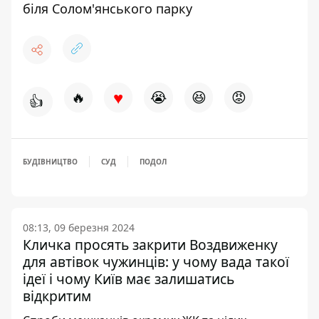
біля Солом'янського парку
♥
🔥
😭
😆
😡
👍
БУДІВНИЦТВО
СУД
ПОДОЛ
08:13, 09 березня 2024
Кличка просять закрити Воздвиженку
для автівок чужинців: у чому вада такої
ідеї і чому Київ має залишатись
відкритим