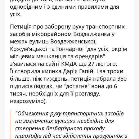
однорідним і з єдиними правилами для
усіх.
Петиція про заборону руху транспортних
засобів мікрорайоном Воздвиженка у
межах вулиць Воздвиженської,
Кожум'яцької та Гончарної "для усіх, окрім
місцевих мешканців та орендарів"
з'явилася на сайті КМДА ще 27 лютого.
Її
створила киянка Дар'я Гапій
, і за трохи
більше, ніж тиждень, петиція набрала 350
підписів (відтак, чи "дотягне" вона до 6
тисяч, необхідніх для її розгляду,
незрозуміло).
"Обмеження руху транспортних засобів
на зазначених вулицях необхідне для
створення безбар’єрного проходу
пішоходів під час здійснення прогулянок в