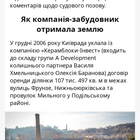
коментарів щодо судового позову.
Як компанія-забудовник
отримала землю
У грудні 2006 року Київрада уклала із
компанією «Керамблоки-Інвест» (входить
до складу групи А Development
колишнього партнера Василя
Хмельницького Олексія Баранова) договір
оренди ділянки 107 тис. 497 кв. м в межах
вулиць Фрунзе, Нижньоюрківська та
провулок Мильного у Подільському
районі.