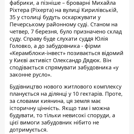
фабрики, а пізніше – броварні Михайла
Ріхтера (Ріхерта) на вулиці Кирилівській,
35 у столиці будуть оскаржувати у
Печерському районному суді. Станом на
четвер, 7 березня, було призначено склад
суду. Справу буде слухати суддя Юлія
Головко, а
до забудовника - фірми
«Керамблоки-інвест» позивається відомий
у Києві активіст Олександр Дядюк. Він
сподівається спрямувати забудовника «у
законне русло».
Будівництво нового житлового комплексу
планується на ділянці у 10 гектарів. Проте,
за словами киянина, ця земля має
історичну цінність. Якщо там і
можна
будувати, то тільки невисокі споруди
, а
цієї вимоги забудовник нібито не
дотримується.