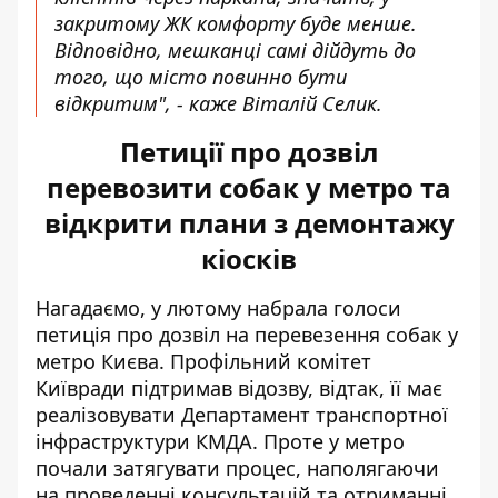
закритому ЖК комфорту буде менше.
Відповідно, мешканці самі дійдуть до
того, що місто повинно бути
відкритим", - каже Віталій Селик.
Петиції про дозвіл
перевозити собак у метро та
відкрити плани з демонтажу
кіосків
Нагадаємо, у лютому набрала голоси
петиція про
дозвіл на перевезення собак у
метро Києва
. Профільний комітет
Київради підтримав відозву, відтак, її має
реалізовувати Департамент транспортної
інфраструктури КМДА. Проте у метро
почали затягувати процес, наполягаючи
на проведенні консультацій та отриманні