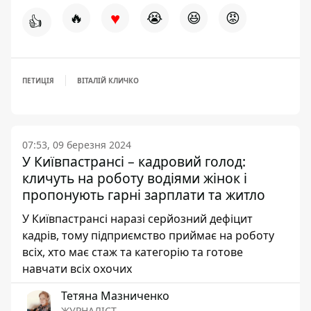
♥
🔥
😭
😆
😡
👍
ПЕТИЦІЯ
ВІТАЛІЙ КЛИЧКО
07:53, 09 березня 2024
У Київпастрансі – кадровий голод:
кличуть на роботу водіями жінок і
пропонують гарні зарплати та житло
У Київпастрансі наразі серйозний дефіцит
кадрів, тому підприємство приймає на роботу
всіх, хто має стаж та категорію та готове
навчати всіх охочих
Тетяна Мазниченко
ЖУРНАЛІСТ