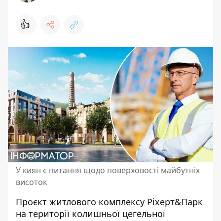
👍
У киян є питання щодо поверховості майбутніх
висоток
Проєкт житлового комплексу Ріхерт&Парк
на території колишньої цегельної