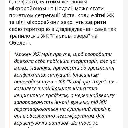
є, де-факто, елітним житловим
мікрорайоном на Подолі) може стати
початком сегрегації міста, коли елітні ЖК
та цілі мікрорайони захочуть закрити
свою територію від відвідувачів - саме так
трапилося з ЖК "Паркові озера" на
Оболоні.
"Кожен ЖК мріє про те, щоб огородити
довкола себе побільше території, але це
може, навпаки, призвести до зростання
конфліктних ситуацій. Класичним
прикладом тут є ЖК "Комфорт-Таун": це -
комплекс з найбільшою кількістю
квартирних крадіжок, а через надвелику
запаркованість (вночі вулички під ЖК
перетворюються на суцільний паркінг)
він є абсолютно некомфортним для
користувачів автівок. До того ж,