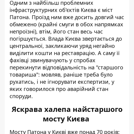
Одним з найбільш проблемних
інфраструктурних об'єктів Києва є міст
Патона. Проїзд ним вже досить довгий час
обмежено (крайні смуги в обох напрямках
непроїзні), втім, його стан весь час
погіршується.
Влада Києва звертається до
центральної
, закликаючи уряд негайно
виділити кошти на реставрацію. А саму її
фахівці звинувачують у спробах
перекинути відповідальність на "старшого
товариша": мовляв, раніше треба було
рухатись, і не ігнорувати експертизи, у
яких говорилося про аварійний стан
споруди.
Яскрава халепа найстаршого
мосту Києва
Мосту Патона у Києві вже понад 70 років: