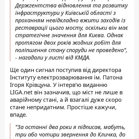
Держгентства відновлення та розвитку
інфраструктури у Київській області з
проханням невідкладно вжити заходів із
реставрації цього мосту, оскільки він має
стратегічне значення для Києва. Однак
протягом двох років жодних робіт для
поліпшення стану споруди не проведено",
- нагадали у листі від КМДА.
Ще один сигнал поступив від директора
Інституту електрозварювання ім. Патона
Ігоря Крівцуна. У
інтерв'ю виданню
LIGA.net
він зазначив, що міст не лише в
аварійному стані, а й взагалі дуже скоро
стане непридатним. Простіше кажучи,
впаде.
"За останні два роки я підписав, мабуть,
три або чотири звернення до Кличка, до