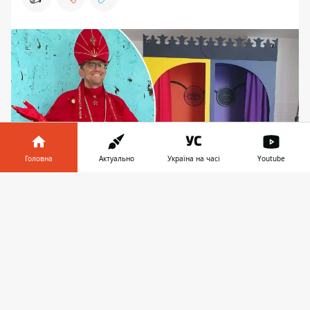
Головна
Актуально
Україна на часі
Youtube
Інформатор у
Завантажити
Папа Дрімський таки спілкуватиметься з
телефоні
👉
киянами - проте вже не у "сповідальні", як
замислювалося раніше, а у "сподівальні"
Після того, як кияни захейтили у Facebook
ідею власника ТРЦ DREAM Гаріка
Корогодського відкрити "сповідальню"