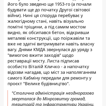
його було зведено ще 1953-го
(а почали
будувати ще до початку Другої світової
війни). Нині ця споруда перебуває у
жалюгідному стані, навіть візуально
помітні тріщини, а під самим мостом
видно, як обсипався бетон, відкривши
металеві конструкції, що поіржавіли та
вже не здатні витримувати навіть власну
вагу. Днями КМДА
звернулася до уряду
з
"вимогою вжити заходів" щодо
реставрації мосту. Листа підписав
особисто Віталій Кличко - а напочатку
відозви нагадав, що міст за наполяганням
самого Кабміну передали для ремонту у
проєкт "Велике будівництво".
"Столична адміністрація неодноразово
зверталася до Мінрозвитку громад,
територій та інфраструктури України,