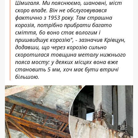
Шмигаля. Ми пояснюємо, шановні, міст
скоро впаде. Він не обслуговувався
фактично з 1953 року. Там страшна
корозія, потрібно прибрати багато
сміття, бо воно стає вологим і
пришвидшує корозію", - зазначив Крівцун,
додавши, що через корозію сильно
скоротилася товщина металу нижнього
пояса мосту: у деяких місцях вона вже
становить 5 мм, хоч має бути втричі
більшою.