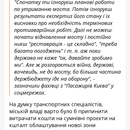
"Спочатку ти ігноруєш планові роботи
по утриманню моста. Потім ігноруєш
результати експертиз його стану і їх
висновки про необхідність термінових
протиаварійних робіт. Далі не можеш
почати відновлення мосту і постійно
ниєш "реставрація - це складно", "треба
багато погоджень" і т. п. аж поки
держава не каже "ок, давайте зробимо
ми". Але ж розгорається війна, державі,
вочевидь, не до мосту, бо більша частина
держбюджету іде на оборону", -
зазначили фахівці з "Пасажирів Києва" у
соцмережах.
На думку транспортних спеціалістів,
міській владі варто було б припинити
витрачати кошти на сумнівні проєкти на
кшталт облаштування нової зони