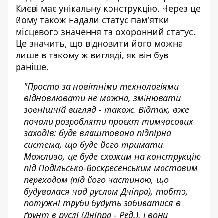
Києві має унікальну конструкцію
. Через це
йому також надали статус пам'ятки
місцевого значення та охоронний статус.
Це значить, що відновити його можна
лише в такому ж вигляді, як він був
раніше.
"Просто за новітніми технологіями
відновлювати не можна, змінювати
зовнішній вигляд - також. Відтак, вже
почали розробляти проєкт тимчасових
заходів: буде влаштована підпірна
система, що буде його тримати.
Можливо, це буде схожим на конструкцію
під Подільсько-Воскресенським мостовим
переходом (під його частиною, що
будувалася над руслом Дніпра), тобто,
потужні труби будуть забиватися в
ґрунт в руслі (Дніпра - Ред.), і вони