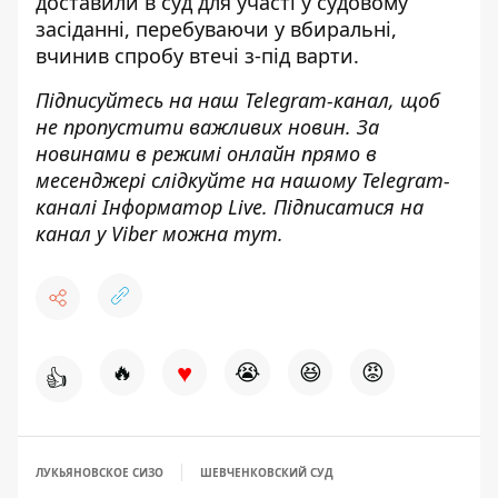
доставили в суд для участі у судовому
засіданні, перебуваючи у вбиральні,
вчинив спробу втечі з-під варти.
Підписуйтесь на наш
Telegram-канал
, щоб
не пропустити важливих новин. За
новинами в режимі онлайн прямо в
месенджері слідкуйте на нашому Telegram-
каналі
Інформатор Live
. Підписатися на
канал у Viber можна
тут
.
♥
🔥
😭
😆
😡
👍
ЛУКЬЯНОВСКОЕ СИЗО
ШЕВЧЕНКОВСКИЙ СУД