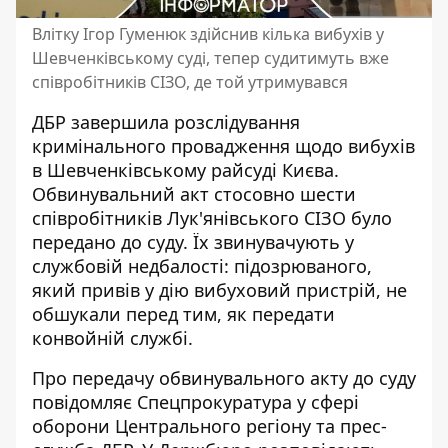
Влітку Ігор Гуменюк здійснив кілька вибухів у
Шевченківському суді, тепер судитимуть вже
співробітників СІЗО, де той утримувався
ДБР завершила розслідування
кримінального провадження щодо
вибухів
в Шевченківському райсуді Києва
.
Обвинувальний акт стосовно шести
співробітників Лук'янівського СІЗО було
передано до суду. Їх звинувачують у
службовій недбалості: підозрюваного,
який привів у дію вибуховий пристрій, не
обшукали перед тим, як передати
конвойній службі.
Про передачу обвинувального акту до суду
повідомляє
Спецпрокуратура у сфері
оборони Центрального регіону
та прес-