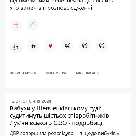
від омели: чим небезпечна ця рослина і
хто винен в її розповсюдженні
♥
🔥
😭
😆
😡
👍
НОВИНИ КИЄВА
МОСТ МЕТРО
МОСТ ПАТОНА
12:27, 31 січня 2024
Вибухи у Шевченківському суді:
судитимуть шістьох співробітників
Лук'янівського СІЗО - подробиці
ДБР завершила розслідування щодо вибухів у