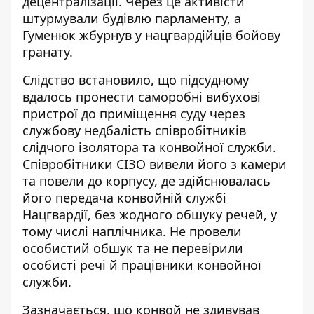
децентралізації. Через це активісти
штурмували будівлю парламенту, а
Гуменюк жбурнув у нацгвардійців бойову
гранату.
Слідство встановило, що підсудному
вдалось пронести саморобні вибухові
пристрої до приміщення суду через
службову недбалість співробітників
слідчого ізолятора та конвойної служби.
Співробітники СІЗО вивели його з камери
та повели до корпусу, де здійснювалась
його передача конвойній службі
Нацгвардії, без жодного обшуку речей, у
тому числі наплічника. Не провели
особистий обшук та не перевірили
особисті речі й працівники конвойної
служби.
Зазначається, що конвой не здивував