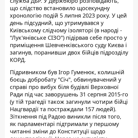
служба ДБР. У Держбюро розповідають,
що
слідство встановило щосекундну
хронологію подій
5 липня 2023 року. У цей
день підсудний, що утримувався у
Київському слідчому ізоляторі (в народі -
"Лук'янівське СІЗО") підірвав себе просто у
приміщення Шевченківського суду Києва і
загинув, поранивши двох бійців підрозділу
КОРД.
Підривником був Ігор Гуменюк, колишній
боєць добробату "Січ", обвинувачений у
справі про вибух біля будівлі Верховної
Ради під час заворушень 31 серпня 2015-го
(у тій трагедії також загинули чотири бійці
Нацгвардії та постраждали 157 людей).
Зіткнення під Радою виникли після того,
як парламентарі підтримали у першому
читанні зміни до Конституції щодо