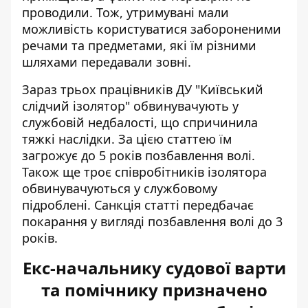
проводили. Тож, утримувані мали
можливість користуватися забороненими
речами та предметами, які їм різними
шляхами передавали зовні.
Зараз трьох працівників ДУ "Київський
слідчий ізолятор" обвинувачують у
службовій недбалості, що спричинила
тяжкі наслідки. За цією статтею їм
загрожує до 5 років позбавлення волі.
Також ще троє співробітників ізолятора
обвинувачуються у службовому
підроблені. Санкція статті передбачає
покарання у вигляді позбавлення волі до 3
років.
Екс-начальнику судової варти
та помічнику призначено