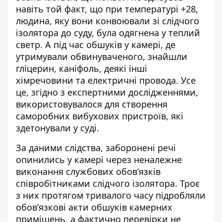
навіть той факт, що при температурі +28,
людина, яку вони конвоювали зі слідчого
ізолятора до суду, була одягнена у теплий
светр. А під час обшуків у камері, де
утримували обвинуваченого, знайшли
гліцерин, каніфоль, деякі інші
хімречовини та електричні провода. Усе
це, згідно з експертними дослідженнями,
використовувалося для створення
саморобних вибухових пристроїв, які
здетонували у суді.
За даними слідства, заборонені речі
опинились у камері через неналежне
виконання службових обов’язків
співробітниками слідчого ізолятора. Троє
з них протягом тривалого часу підробляли
обов’язкові акти обшуків камерних
приміщень, а фактично перевірки не