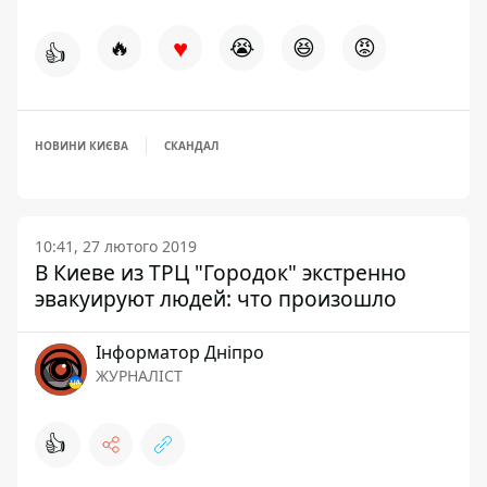
♥
🔥
😭
😆
😡
👍
НОВИНИ КИЄВА
СКАНДАЛ
10:41, 27 лютого 2019
В Киеве из ТРЦ "Городок" экстренно
эвакуируют людей: что произошло
Інформатор Дніпро
ЖУРНАЛІСТ
👍