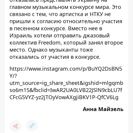
главном музыкальном конкурсе мира. Это
связано с тем, что артистка и НТКУ не
пришли к согласию относительно участия
в песенном конкурсе. Вместо нее в
Израиль хотели отправить джазовый
коллектив Freedom, который занял второе
место. Однако
музыканты тоже
отказались от участия
в конкурсе.
https://www.instagram.com/p/BuYQ2DsBN5
Y/?
utm_source=ig_share_sheet&igshid=mlgqmb
so6m15&fbclid=IwAR2UA0LVB22JSlN9cbLU7f
CFcG5VYZ-yz2jTOyVowAXgjiBKV1P-QfCV6Lg
Анна Майзель