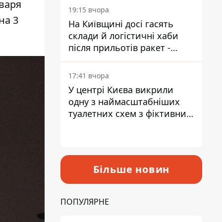
нваря
19:15 вчора
на 3
На Київщині досі гасять
склади й логістичні хаби
після прильотів ракет -
ДСНС
17:41 вчора
У центрі Києва викрили
одну з наймасштабніших
туалетних схем з фіктивним
будинком
Більше новин
ПОПУЛЯРНЕ