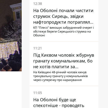
12:38
На Оболоні почали чистити
струмок Сирець, звідки
нафтопродукти потрапляли
до озер
КП "Плесо" викошує забруднений очерет і
обстежує береги Сирецького струмка на
Оболоні
11:21
Під Києвом чоловік жбурнув
гранату комунальникам, бо
не хотів платити за
квитанціями
На Київщині 48-річний чоловік кинув
тренувальну гранату у комунальників
через суперечку про нарахування
11:05
На Оболоні буде ще
спекотніше - проводять