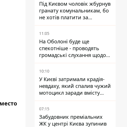
Під Києвом чоловік жбурнув
гранату комунальникам, бо
не хотів платити за
квитанціями
11:05
На Оболоні буде ще
спекотніше - проводять
громадські слухання щодо
храму УГКЦ на Північній
10:10
У Києві затримали крадія-
невдаху, який спалив чужий
мотоцикл заради вмісту
багажника
 место
07:15
Забудовник преміальних
ЖК у центрі Києва зупинив