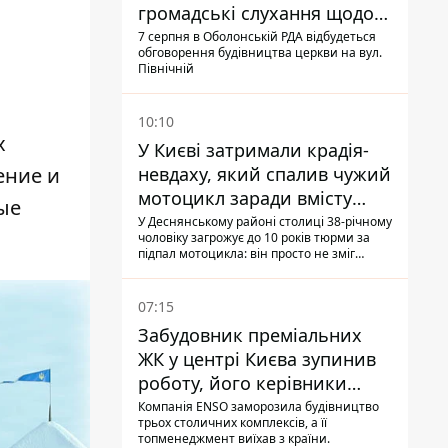
громадські слухання щодо
храму УГКЦ на Північній
7 серпня в Оболонській РДА відбудеться
обговорення будівництва церкви на вул.
Північній
10:10
х
У Києві затримали крадія-
ение и
невдаху, який спалив чужий
мотоцикл заради вмісту
ые
багажника
У Деснянському районі столиці 38-річному
чоловіку загрожує до 10 років тюрми за
підпал мотоцикла: він просто не зміг
зламати замок, і підпалив транспорт зі
злості
07:15
Забудовник преміальних
ЖК у центрі Києва зупинив
роботу, його керівники
втекли з України - Bihus.info
Компанія ENSO заморозила будівництво
трьох столичних комплексів, а її
топменеджмент виїхав з країни.