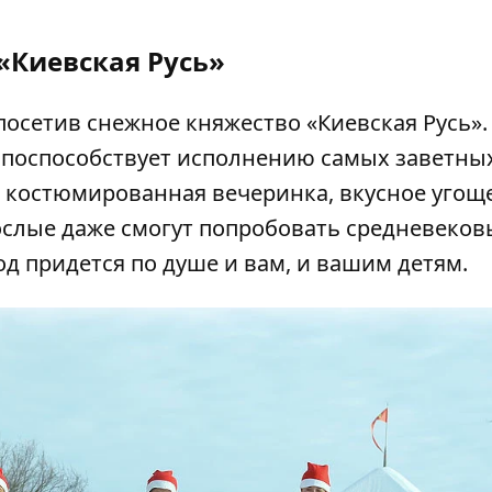
«Киевская Русь»
посетив снежное княжество «Киевская Русь».
 поспособствует исполнению самых заветны
 костюмированная вечеринка, вкусное угощ
рослые даже смогут попробовать средневеков
д придется по душе и вам, и вашим детям.