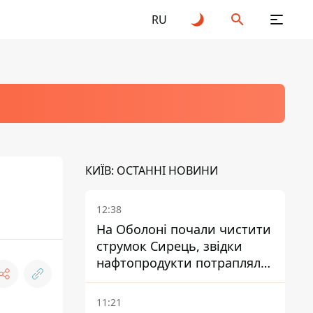
RU
КИЇВ: ОСТАННІ НОВИНИ
12:38
На Оболоні почали чистити
струмок Сирець, звідки
нафтопродукти потрапляли
до озер
11:21