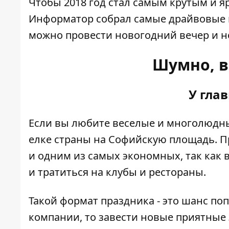
Чтобы 2018 год стал самым крутым и яр
Информатор
собрал самые драйвовые м
можно провести новогодний вечер и н
Шумно, в
У гла
Если вы любите веселые и многолюдны
елке страны
на Софийскую площадь. П
и одним из самых экономных, так как 
и тратиться на клубы и рестораны.
Такой формат праздника - это шанс поп
компании, то завести новые приятные 