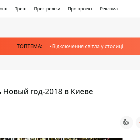
оші
Треш
Прес-релізи
Про проект
Реклама
ТОПТЕМА:
Відключення світла у столиці
ь Новый год-2018 в Киеве
👍