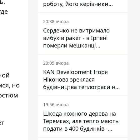
ь.
роботу, його керівники
где
втекли з України - Bihus.info
20:38 вчора
Сердечко не витримало
вибухів ракет - в Ірпені
померли мешканці
притулку для собак з
інвалідністю
20:05 вчора
KAN Development Ігоря
ной
Ніконова зреклася
ся, но
будівництва теплотраси на
Теремках
костюм
19:56 вчора
Шкода кожного дерева на
Теремках, але тепло мають
ет
подати в 400 будинків -
депутатка Київради