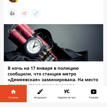
👍
В ночь на 17 января в полицию
сообщили, что станция метро
«Демеевская» заминирована. На место
происшествия сразу выехала
следственно-оперативная группа,
взрывотехники и кинологи.
Головна
Актуально
Україна на часі
Youtube
Подземку и прилегающую к ней