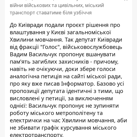
війни військових та цивільних, міський
транспорт ставатиме біля узбіччя
До Київради подали проєкт рішення про
влаштування у Києві загальноміської
Хвилини мовчання. Так депутат Київради
від фракції "Голос", військовослужбовець
Вадим Васильчук пропонує вшанувати
пам'ять загиблих захисників - причому,
навіть не очікуючи,
доки збере голоси
аналогічна петиція
на сайті міської ради,
про яку вже писав Інформатор. Базово усі
пропозиції депутата ідентичні з тими, що
висловлені у петиції, за виключенням
однієї: Васильчук пропонує не зупиняти
роботу міського метрополітену та
електрички на час Хвилини мовчання, аби
не збивати графік курсування міського
електротранспорту.