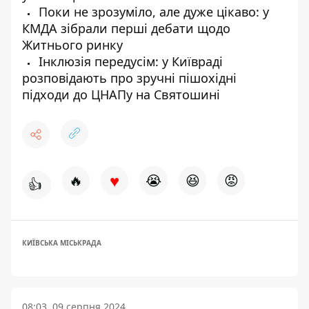
Поки не зрозуміло, але дуже цікаво: у
КМДА зібрали перші дебати щодо
Житнього ринку
Інклюзія передусім: у Київраді
розповідають про зручні пішохідні
підходи до ЦНАПу на Святошині
♥
🔥
😭
😆
😡
👍
КИЇВСЬКА МІСЬКРАДА
08:03, 09 серпня 2024