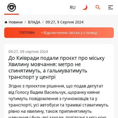
RU
Новини
ВЛАДА
09:27, 9 Серпня 2024
Відключення світла у столиці
ТОПТЕМА:
09:27, 09 серпня 2024
До Київради подали проєкт про міську
Хвилину мовчання: метро не
спинятимуть, а гальмуватимуть
транспорт у центрі
Згідно з проєктом рішення, що подав депутат
від Голосу Вадим Васильчук, щоранку кияни
чутимуть повідомлення з гучномовців та у
транспорті, усі автобуси та трамваї ставатимуть
рівно на хвилину, також припинятимуть
навчання і будь-які заходи, пов'язані з міською