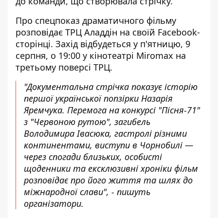
до команди, що створювала стрічку.
Про спецпоказ драматичного фільму
розповідає ТРЦ Аладдін
на своїй Facebook-
сторінці
. Захід відбудеться у п'ятницю, 9
серпня, о 19:00 у кінотеатрі Miromax на
третьому поверсі ТРЦ.
"Документальна стрічка показує історію
першої української попзірки Назарія
Яремчука. Перемога на конкурсі "Пісня-71"
з "Червоною рутою", загибель
Володимира Івасюка, гастролі різними
континентами, виступи в Чорнобилі —
через спогади близьких, особисті
щоденники та ексклюзивні хроніки фільм
розповідає про його життя та шлях до
міжнародної слави", - пишуть
організатори.