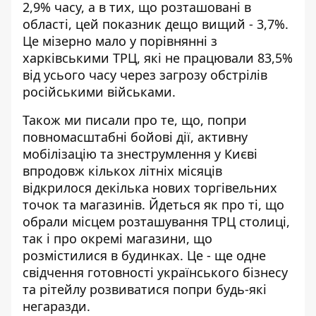
2,9% часу, а в тих, що розташовані в
області, цей показник дещо вищий - 3,7%.
Це мізерно мало у порівнянні з
харківськими ТРЦ, які не працювали 83,5%
від усього часу через загрозу обстрілів
російськими військами.
Також ми писали про те, що, попри
повномасштабні бойові дії, активну
мобілізацію та знеструмлення у Києві
впродовж кількох літніх місяців
відкрилося декілька нових торгівельних
точок
та магазинів. Йдеться як про ті, що
обрали місцем розташування ТРЦ столиці,
так і про окремі магазини, що
розмістилися в будинках. Це - ще одне
свідчення готовності українського бізнесу
та рітейлу розвиватися попри будь-які
негаразди.