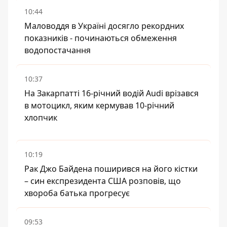
10:44
Маловоддя в Україні досягло рекордних
показників - починаються обмеження
водопостачання
10:37
На Закарпатті 16-річний водій Audi врізався
в мотоцикл, яким кермував 10-річний
хлопчик
10:19
Рак Джо Байдена поширився на його кістки
– син експрезидента США розповів, що
хвороба батька прогресує
09:53