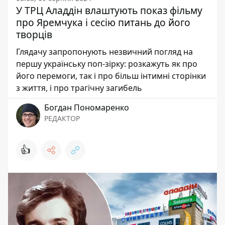
У ТРЦ Аладдін влаштують показ фільму
про Яремчука і сесію питань до його
творців
Глядачу запропонують незвичний погляд на
першу українську поп-зірку: розкажуть як про
його перемоги, так і про більш інтимні сторінки
з життя, і про трагічну загибель
Богдан Пономаренко
РЕДАКТОР
👍