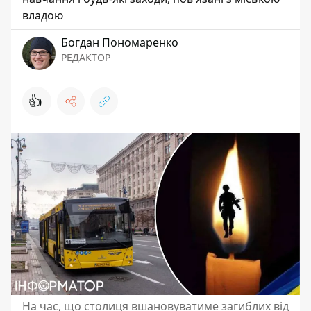
владою
Богдан Пономаренко
РЕДАКТОР
👍
На час, що столиця вшановуватиме загиблих від