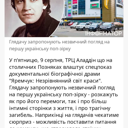
Глядачу запропонують незвичний погляд на
першу українську поп-зірку
У п'ятницю, 9 серпня, ТРЦ Аладдін що на
столичних Позняках влаштує спецпоказ
документальної біографічної драми
"Яремчук: Незрівнянний світ краси".
Глядачу
запропонують незвичний погляд
на першу українську поп-зірку - розкажуть
як про його перемоги, так і про більш
інтимні сторінки з життя, і про трагічну
загибель. Наприкінці на глядачів чекатиме
сюрприз - можливість поставити питання