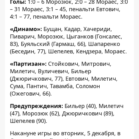
Голы:
1:0 – 6 Морозюк, 2:0 – 28 Мораес, 3:0
– 31 Мораес, 3:1 – 45, пенальти Евтович,
4:1 – 77, пенальти Мораес.
«Динамо»:
Бущан, Кадар, Хачериди,
Пиварич, Морозюк, Цыганков (Гонсалес,
83), Буяльский (Гармаш, 66), Шапаренко
(Беседин, 77), Шепелев, Кендзера, Мораес.
«Партизан»:
Стойкович, Митрович,
Милетич, Вуличевич, Бильер
(Джюричкович, 77), Евтович, Милетич,
Сума, Пантич, Тавамба, Соломон
(Ожегович, 66).
Предупреждения:
Бильер (40), Милетич
(47), Морозюк (62), Джюричкович (89),
Шепелев (90).
Накануне игры во вторник, 5 декабря, в