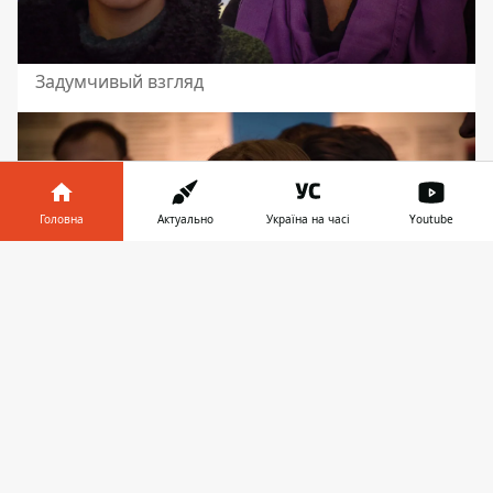
Задумчивый взгляд
Головна
Актуально
Україна на часі
Youtube
Інформатор у
Завантажити
телефоні
👉
Подумать над каждой деталью рисунка