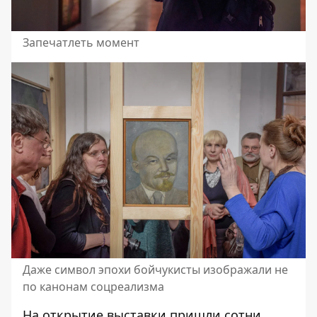
Запечатлеть момент
Даже символ эпохи бойчукисты изображали не
по канонам соцреализма
На открытие выставки пришли сотни