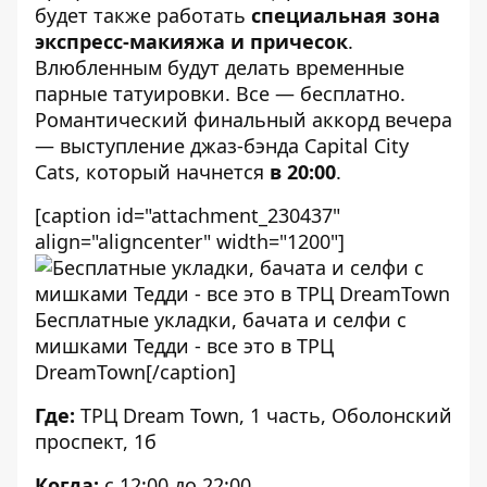
будет также работать
специальная зона
экспресс-макияжа и причесок
.
Влюбленным будут делать временные
парные татуировки. Все — бесплатно.
Романтический финальный аккорд вечера
— выступление джаз-бэнда Capital City
Cats, который начнется
в 20:00
.
[caption id="attachment_230437"
align="aligncenter" width="1200"]
Бесплатные укладки, бачата и cелфи с
мишками Тедди - все это в ТРЦ
DreamTown[/caption]
Где:
ТРЦ Dream Town, 1 часть, Оболонский
проспект, 1б
Когда:
с 12:00 до 22:00