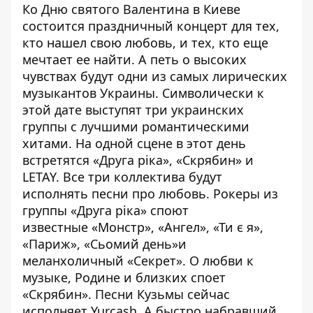
Ко Дню святого Валентина в Киеве
состоится праздничный концерт для тех,
кто нашел свою любовь, и тех, кто еще
мечтает ее найти. А петь о высоких
чувствах будут одни из самых лирических
музыкантов Украины. Символически к
этой дате выступят три украинских
группы с лучшими романтическими
хитами. На одной сцене в этот день
встретятся «Друга ріка», «Скрябин» и
LETAY. Все три коллектива будут
исполнять песни про любовь. Рокеры из
группы «Друга ріка» споют
известные «Монстр», «Ангел», «Ти є я»,
«Париж», «Сьомий день»и
меланхоличный «Секрет». О любви к
музыке, Родине и близких споет
«Скрябин». Песни Кузьмы сейчас
исполняет Yurcash. А быстро набравший