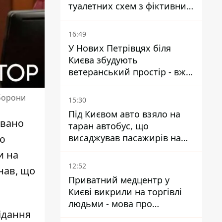
туалетних схем з фіктивним
будинком
16:49
У Нових Петрівцях біля
Києва збудують
ветеранський простір - вже
знайшли проєктанта
борони
15:30
Під Києвом авто взяло на
овано
таран автобус, що
висаджував пасажирів на
ою
зупинці - пасажирка в
и на
лікарні
12:52
нав, що
Приватний медцентр у
Києві викрили на торгівлі
людьми - мова про
ідання
сурогатне материнство