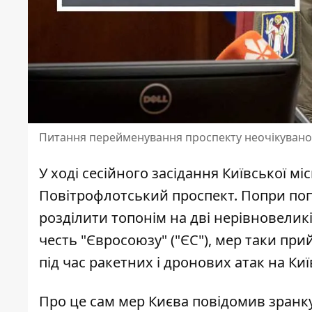
Питання перейменування проспекту неочікувано
У ході сесійного засідання Київської м
Повітрофлотський проспект. Попри попе
розділити топонім на дві нерівновелик
честь "Євросоюзу" ("ЄС"), мер таки пр
під час ракетних і дронових атак на Киї
Про це сам мер Києва повідомив зранку