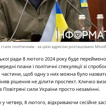
 стало політичним - за цією адресою розташовано Міно
іської ради 8 лютого 2024 року буде переймен
редні плани і політичні спекуляції зі спроб
і частини
, щоб одну з них можна було назват
ийняв рішення не ділити проспект. Кличко виз
в Повітряні сили України просто незамінні.
 у четвер, 8 лютого, відкриваючи сесійне зас