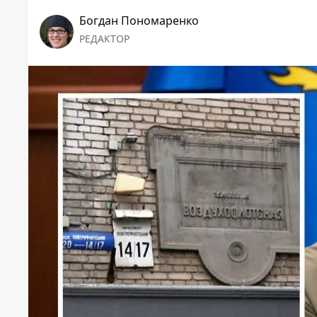
Богдан Пономаренко
РЕДАКТОР