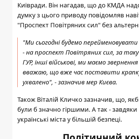
Київради. Він нагадав, що до КМДА
над
думку з цього приводу повідомляв навіт
"Проспект Повітряних сил" без альтерн
"Ми сьогодні будемо перейменовувати 
- на проспект Повітряних сил, за так
ГУР, інші військові, ми маємо зверненн
вважаю, що вже час поставити крапку 
ухвалено", - зазначив мер Києва.
Також Віталій Кличко зазначив, що, якб
були б значно гіршими. А так - завдяк
українські міста у більшій безпеці.
Політичний ко