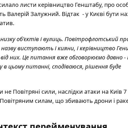
силало листи керівництво Генштабу
, про осо
ь Валерій Залужний. Відтак - у Києві бути на
атив.
низку об'єктів і вулиць. Повітрофлотський п
у назву виступають і кияни, і керівництво Ге
я від них. Це питання вже обговорюємо давно -
в цьому питанні, сподіваюся, рішення буде
и не Повітряні сили, наслідки атаки на Київ 
и Повітряним силам, що збивають дрони і рак
нтекст перейменування