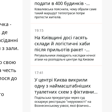
подати в 400 будинків -
депутатка Київради
Ковалевська пояснила, чому обрали саме
такий маршрут теплотраси попри
протести жителів.
чка -
19:15
 де
На Київщині досі гасять
асіданні
склади й логістичні хаби
 з зали.
після прильотів ракет -
ДСНС
Рятувальники ліквідують наслідки нічної
атаки на розподільчі центри під Києвом
ло
свою
 честь
17:41
лося до
У центрі Києва викрили
одну з наймасштабніших
туалетних схем з фіктивним
го
будинком
Подільська прокуратура через суд
оскаржує реєстрацію "нерухомості" на
Вознесенському узвозі, якої фізично
ніколи не існувало: під неї, ймовірно,