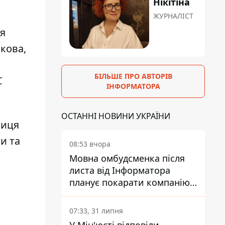
Нікітіна
ЖУРНАЛІСТ
я
кова,
БІЛЬШЕ ПРО АВТОРІВ
С
ІНФОРМАТОРА
ОСТАННІ НОВИНИ УКРАЇНИ
виця
и та
08:53 вчора
Мовна омбудсменка після
листа від Інформатора
планує покарати компанію-
підрядника ПриватБанку
07:33, 31 липня