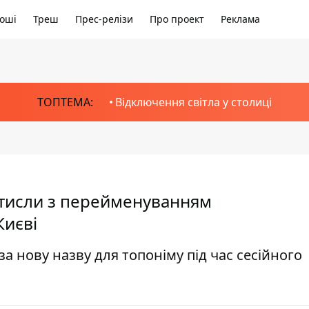
оші
Треш
Прес-релізи
Про проект
Реклама
ТОПТЕМА:
Відключення світла у столиці
отисли з перейменуванням
Києві
а нову назву для топоніму під час сесійного