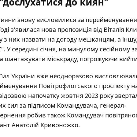
 "дослухатися до киян"
 кияни знову висловилися за перейменування
оді з'явилася нова пропозиція від Віталія Кли
ну з них назвати на догоду мешканцям, а іншу,
". У середині січня, на минулому сесійному з
а шантажувати міськраду
, погрожуючи вийти
 Сил України вже неодноразово висловлюва
йменування Повітрофлотського проспекту на
відозвою напочатку жовтня 2023 року зверта
х сил за підписом Командувача, генерал-
ернення робив також Командувач повітряно
ант Анатолій Кривоножко.