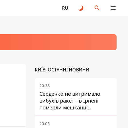
RU
КИЇВ: ОСТАННІ НОВИНИ
20:38
Сердечко не витримало
вибухів ракет - в Ірпені
померли мешканці
притулку для собак з
інвалідністю
20:05