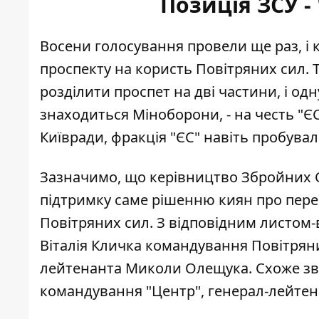
Позиція ЗСУ -
Восени голосування провели ще раз, і
проспекту на користь Повітряних сил. Т
розділити проспет на дві частини, і од
знаходиться Міноборони, - на честь "ЄС
Київради, фракція "ЄС" навіть
пробувал
Зазначимо, що керівництво Збройних
підтримку саме рішенню киян
про пере
Повітряних сил. З відповідним листом-
Віталія Кличка командування Повітряни
лейтенанта Миколи Олещука. Схоже зв
командування "Центр", генерал-лейтен