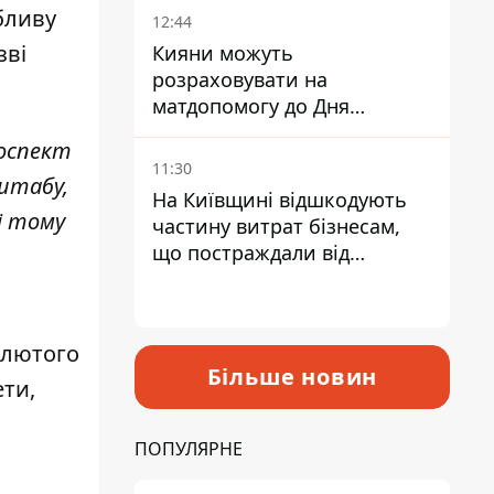
бливу
12:44
зві
Кияни можуть
розраховувати на
матдопомогу до Дня
незалежності - кому її
роспект
дадуть
11:30
нштабу,
На Київщині відшкодують
 і тому
частину витрат бізнесам,
що постраждали від
прильотів ракет
7 лютого
Більше новин
ети,
ПОПУЛЯРНЕ