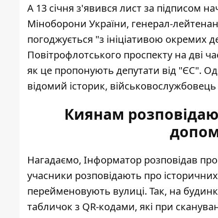
А 13 січня з'явився лист за підписом 
Міноборони України, генерал-лейтенан
погоджується "з ініціативою окремих де
Повітрофлотського проспекту на дві ча
як це пропонують депутати від "ЄС". О
відомий історик
, військовослужбовец
Киянам розповідают
допом
Нагадаємо, Інформатор розповідав пр
учасники розповідають про історичних 
перейменовують вулиці. Так, на будин
табличок з QR-кодами, які при скануван