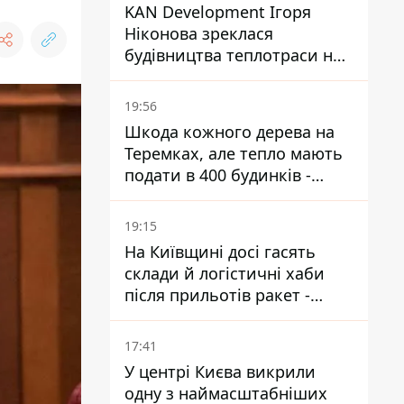
KAN Development Ігоря
Ніконова зреклася
будівництва теплотраси на
Теремках
19:56
Шкода кожного дерева на
Теремках, але тепло мають
подати в 400 будинків -
депутатка Київради
19:15
На Київщині досі гасять
склади й логістичні хаби
після прильотів ракет -
ДСНС
17:41
У центрі Києва викрили
одну з наймасштабніших