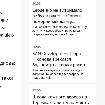
20:38
Сердечко не витримало
у.
вибухів ракет - в Ірпені
ияни
померли мешканці
притулку для собак з
ім,
Під час ракетної атаки РФ на Київщину
загинули двоє собак у притулку для
інвалідністю
за цією
тварин з інвалідністю в Ірпені.
20:05
KAN Development Ігоря
Ніконова зреклася
дкова:
будівництва теплотраси на
Теремках
Компанія заперечує причетність до
вирубки 662 дерев під теплотрасу на
 такої
Голосіївщині.
у
19:56
Шкода кожного дерева на
Теремках, але тепло мають