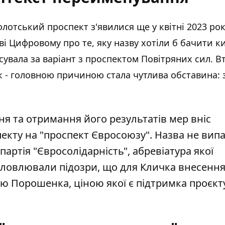
отський проспект з'явилися ще у квітні 2023 рок
ві Цифровому про те, яку назву хотіли б бачити к
сувала за варіант з проспектом Повітряних сил. Вт
 - головною причиною стала чутлива обставина: 
я та отримання його результатів мер вніс
кту на "проспект Євросоюзу". Назва не випа
артія "Євросолідарність", абревіатура якої
висловлювали підозри, що для Кличка внесення
ю Порошенка, ціною якої є підтримка проєкт