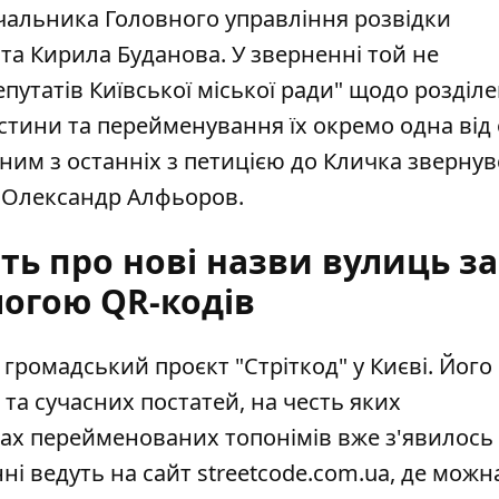
начальника Головного управління розвідки
та Кирила Буданова. У зверненні той не
путатів Київської міської ради" щодо розділ
стини та перейменування їх окремо одна від 
дним з останніх з петицією до Кличка
звернув
ь Олександр Алфьоров.
ь про нові назви вулиць за
огою QR-кодів
о
громадський проєкт "Стріткод"
у Києві. Його
та сучасних постатей, на честь яких
ках перейменованих топонімів вже з'явилось
ні ведуть на сайт streetcode.com.ua, де можн