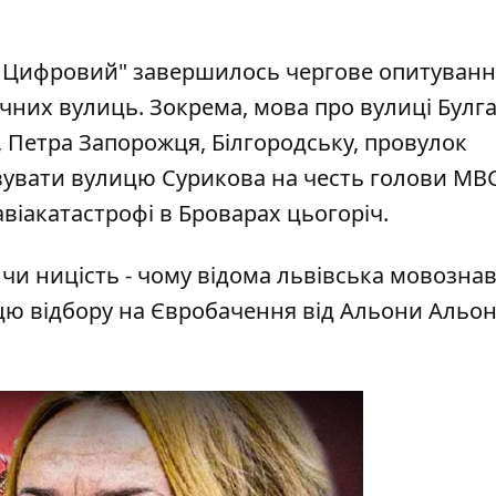
їв Цифровий"
завершилось чергове опитуванн
них вулиць. Зокрема, мова про вулиці Булга
 Петра Запорожця, Білгородську, провулок
вувати вулицю Сурикова на честь голови МВ
віакатастрофі в Броварах цьогоріч.
ь чи ницість - чому відома львівська мовозна
ю відбору на Євробачення від Альони Альон