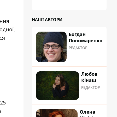
планували пізніше отримати "в
обслуговування" земельну ділянку
НАШІ АВТОРИ
ення
одної,
Богдан
ся
Пономаренко
РЕДАКТОР
Любов
Кінаш
РЕДАКТОР
 25
а
Олена