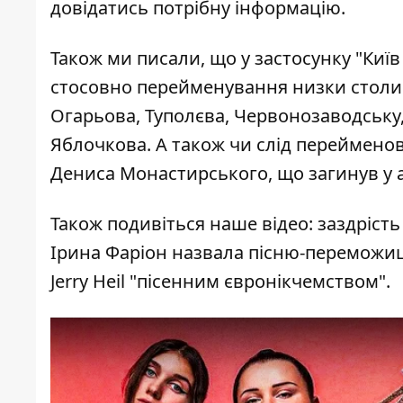
довідатись потрібну інформацію.
Також ми писали, що у застосунку "Ки
стосовно перейменування низки столич
Огарьова, Туполєва, Червонозаводську,
Яблочкова. А також чи слід переймено
Дениса Монастирського, що загинув у а
Також подивіться наше відео: заздріст
Ірина Фаріон назвала пісню-переможиц
Jerry Heil "пісенним євронікчемством".