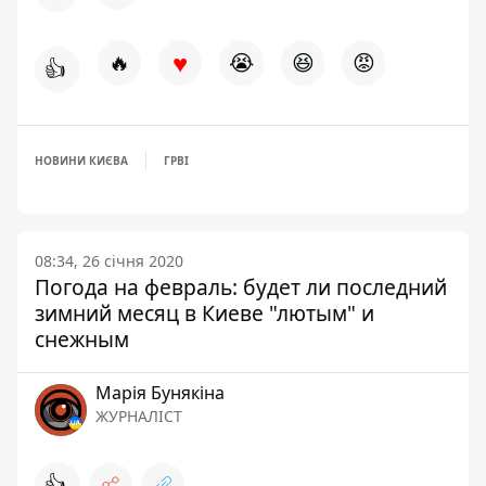
♥
🔥
😭
😆
😡
👍
НОВИНИ КИЄВА
ГРВІ
08:34, 26 січня 2020
Погода на февраль: будет ли последний
зимний месяц в Киеве "лютым" и
снежным
Марія Бунякіна
ЖУРНАЛІСТ
👍