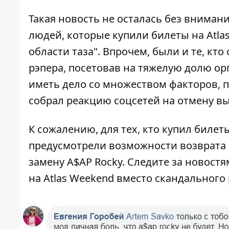
Такая новость не осталась без вниман
людей, которые купили билеты на Atla
области таза". Впрочем, были и те, кт
рэпера, посетовав на тяжелую долю ор
иметь дело со множеством факторов,
собрал реакцию соцсетей на отмену вы
К сожалению, для тех, кто купил билет
предусмотрели возможности возврата 
замену A$AP Rocky. Следите за новост
на Atlas Weekend вместо скандального 