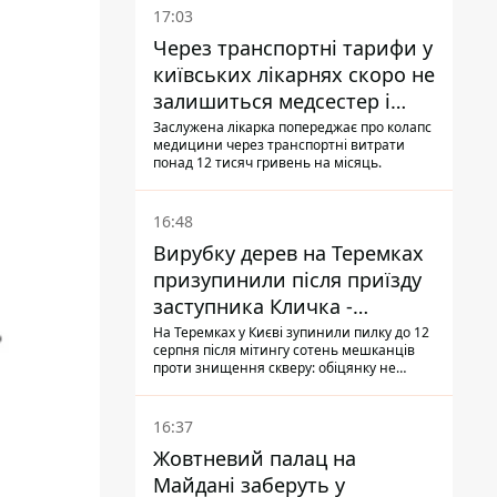
17:03
Через транспортні тарифи у
київських лікарнях скоро не
залишиться медсестер і
санітарок - професор
Заслужена лікарка попереджає про колапс
медицини через транспортні витрати
Голубовська
понад 12 тисяч гривень на місяць.
16:48
Вирубку дерев на Теремках
призупинили після приїзду
заступника Кличка -
почався діалог
На Теремках у Києві зупинили пилку до 12
серпня після мітингу сотень мешканців
проти знищення скверу: обіцянку не
поновлювати роботи дав особисто
заступник Кличка, Петро Пантелеєв, що
прибув налагодити комунікацію
16:37
Жовтневий палац на
Майдані заберуть у