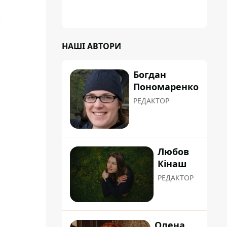
коренева система не витримала, і стовбур
перекрив проїжджу частину вулиці
НАШІ АВТОРИ
Богдан
Пономаренко
РЕДАКТОР
Любов
Кінаш
РЕДАКТОР
Олена