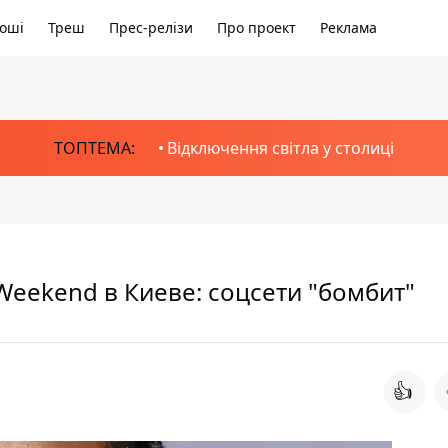
оші
Треш
Прес-релізи
Про проект
Реклама
ТОПТЕМА:
Відключення світла у столиці
 Weekend в Киеве: соцсети "бомбит"
👍