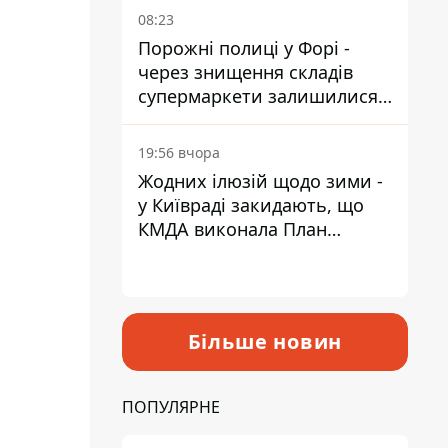
08:23
Порожні полиці у Форі -
через знищення складів
супермаркети залишилися
без асортименту
19:56 вчора
Жодних ілюзій щодо зими -
у Київраді закидають, що
КМДА виконала План
стійкості на 20%
Більше новин
ПОПУЛЯРНЕ