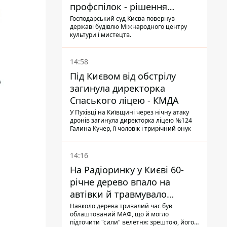
профспілок - рішення
Господарського суду
Господарський суд Києва повернув
державі будівлю Міжнародного центру
культури і мистецтв.
14:58
Під Києвом від обстрілу
загинула директорка
Спаського ліцею - КМДА
У Пухівці на Київщині через нічну атаку
дронів загинула директорка ліцею №124
Галина Кучер, її чоловік і трирічний онук
14:16
На Радіоринку у Києві 60-
річне дерево впало на
автівки й травмувало
людину - подробиці
Навколо дерева тривалий час був
облаштований МАФ, що й могло
підточити "сили" велетня: зрештою, його