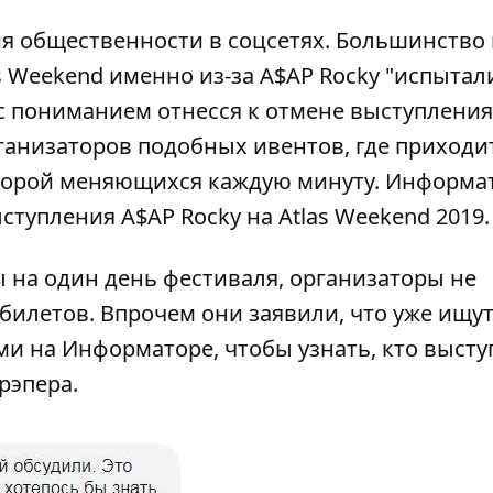
ия общественности в соцсетях. Большинство 
s Weekend именно из-за A$AP Rocky "испытали
о с пониманием отнесся к отмене выступления
ганизаторов подобных ивентов, где приходи
 порой меняющихся каждую минуту.
Информа
ступления A$AP Rocky на Atlas Weekend 2019.
ы на один день фестиваля, организаторы не
билетов. Впрочем они заявили, что уже ищу
ями на Информаторе, чтобы узнать, кто высту
рэпера.