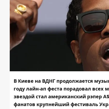
В Киеве на ВДНГ продолжается муз
году
лайн-ап феста
порадовал всех 
звездой стал американский рэпер A$
фанатов крупнейший фестиваль Укра