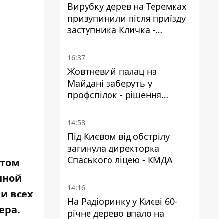
Вирубку дерев на Теремках
призупинили після приїзду
заступника Кличка -
почався діалог
16:37
Жовтневий палац на
Майдані заберуть у
профспілок - рішення
Господарського суду
14:58
Під Києвом від обстрілу
загинула директорка
Спаського ліцею - КМДА
 этом
нной
14:16
ии всех
На Радіоринку у Києві 60-
ера.
річне дерево впало на