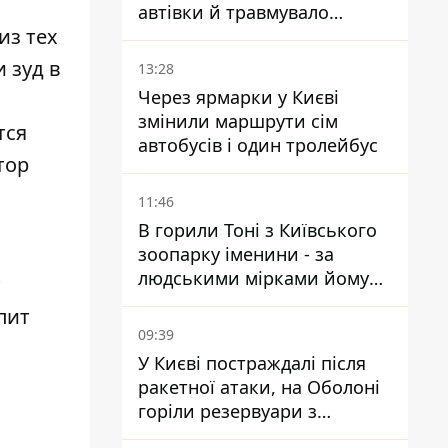
автівки й травмувало
из тех
людину - подробиці
 зуд в
13:28
Через ярмарки у Києві
змінили маршрути сім
тся
автобусів і один тролейбус
тор
11:46
В горили Тоні з Київського
зоопарку іменини - за
людськими мірками йому
т
вже понад 90 років
пит
09:39
У Києві постраждалі після
ракетної атаки, на Оболоні
горіли резервуари з
паливом