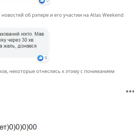
 новостей об рэпере и его участии на Atlas Weekend
ов, некоторые отнеслись к этому с пониманием