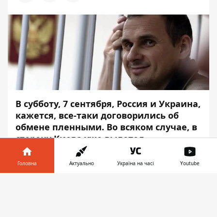
В субботу, 7 сентября, Россия и Украина,
кажется, все-таки договорились об
обмене пленными. Во всяком случае, в
сторону Киева уже вылетел
самолет авиаотряда «Россия».
Впрочем, пока что официальных
Головна
Актуально
Україна на часі
Youtube
подтверждений об обмене от
Інформатор у
официального Киева и Москвы не
Завантажити
телефоні
👉
последовало.
С другой стороны, в аэропорту "Внуково"