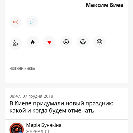
Максим Биев
♥
🔥
😭
😆
😡
👍
НОВИНИ КИЄВА
08:47, 07 грудня 2018
В Киеве придумали новый праздник:
какой и когда будем отмечать
Марія Бунякіна
ЖУРНАЛІСТ