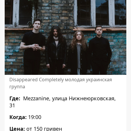
Disappeared Completely молодая украинская
группа
Где:
Mezzanine
, улица Нижнеюрковская,
31
Когда:
19:00
Цена:
от 150 гривен