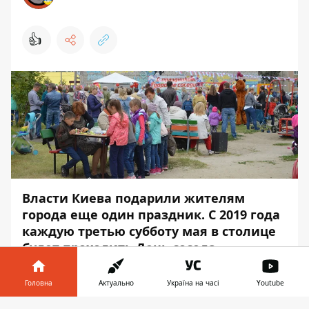
👍
Власти Киева подарили жителям
города еще один праздник. С 2019 года
каждую третью субботу мая в столице
будет проходить День соседа.
За данное решение проголосовали 86
Головна
Актуально
Україна на часі
Youtube
депутатов Киевсовета из имеющегося 91.
Об этом
Информатор
узнал из сообщения