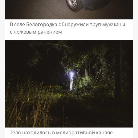
В селе Белогородка обнаружили труп мужчины
с ножевым ранением
Тело находилось в мелиоративной канаве