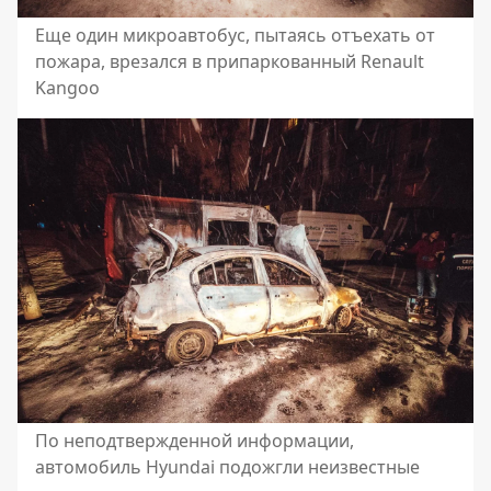
Еще один микроавтобус, пытаясь отъехать от
пожара, врезался в припаркованный Renault
Kangoo
По неподтвержденной информации,
автомобиль Hyundai подожгли неизвестные