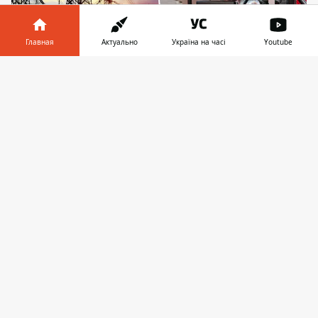
Главная
Актуально
Україна на часі
Youtube
Информатор в
Скачать
Возвращаться к помощи генераторов придется
телефоне
👉
в вечернее время
В среду, 21 августа, в графиках
обесточиваний для Киева произойдут
небольшие изменения. Если накануне две
очереди отключений одновременно
применяли с 17:00 до 22:00
, 21 августа этот
промежуток уменьшился до четырех
часов – с 18:00 до 22:00. Отключения будут
происходить только в темно-серой зоне.
Об обесточиваниях в среду, 21 августа,
сообщает ДТЭК
. По имеющейся
информации, до 16 часов свет не будут