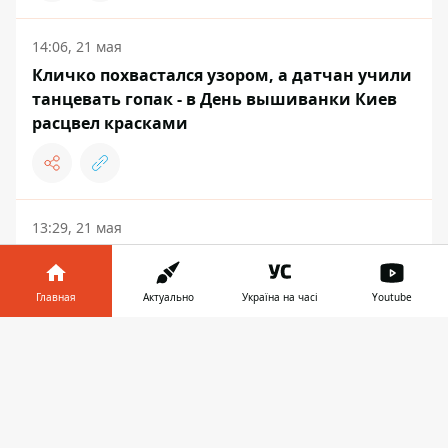
14:06, 21 мая
Кличко похвастался узором, а датчан учили
танцевать гопак - в День вышиванки Киев
расцвел красками
13:29, 21 мая
Доказательство вандализма СССР – во
Флоровском монастыре открывают
Главная
Актуально
Україна на часі
Youtube
закрашенные фрески XIX века
Информатор в
Скачать
телефоне
👉
КУЛЬТУРА