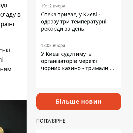
оді
19:12 вчора
акладу в
Спека триває, у Києві -
одразу три температурні
раїні
рекорди за день
18:08 вчора
ські
У Києві судитимуть
лі
організаторів мережі
чорних казино - тримали 39
нням
закладів
Більше новин
ПОПУЛЯРНЕ