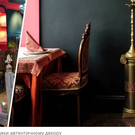
вдяки автентичному декору