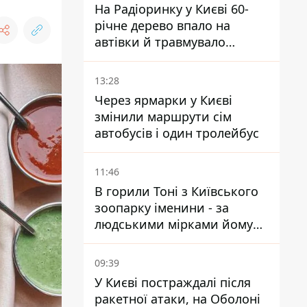
На Радіоринку у Києві 60-
річне дерево впало на
автівки й травмувало
людину - подробиці
13:28
Через ярмарки у Києві
змінили маршрути сім
автобусів і один тролейбус
11:46
В горили Тоні з Київського
зоопарку іменини - за
людськими мірками йому
вже понад 90 років
09:39
У Києві постраждалі після
ракетної атаки, на Оболоні