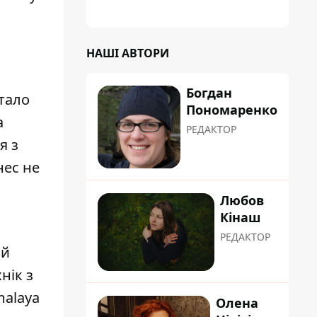
и
НАШІ АВТОРИ
Богдан
стало
Пономаренко
а
РЕДАКТОР
я з
нес не
Любов
Кінаш
РЕДАКТОР
ій
нік з
malaya
Олена