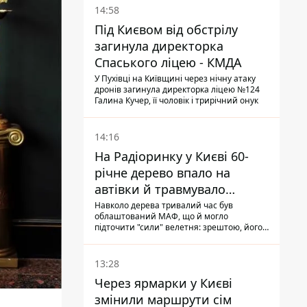
14:58
Під Києвом від обстрілу
загинула директорка
Спаського ліцею - КМДА
У Пухівці на Київщині через нічну атаку
дронів загинула директорка ліцею №124
Галина Кучер, її чоловік і трирічний онук
14:16
На Радіоринку у Києві 60-
річне дерево впало на
автівки й травмувало
людину - подробиці
Навколо дерева тривалий час був
облаштований МАФ, що й могло
підточити "сили" велетня: зрештою, його
коренева система не витримала, і стовбур
перекрив проїжджу частину вулиці
13:28
Через ярмарки у Києві
змінили маршрути сім