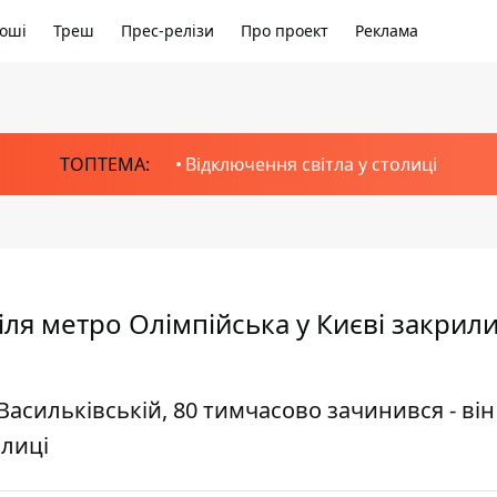
оші
Треш
Прес-релізи
Про проект
Реклама
ТОПТЕМА:
Відключення світла у столиці
ля метро Олімпійська у Києві закрили
Васильківській, 80 тимчасово зачинився - він 
олиці