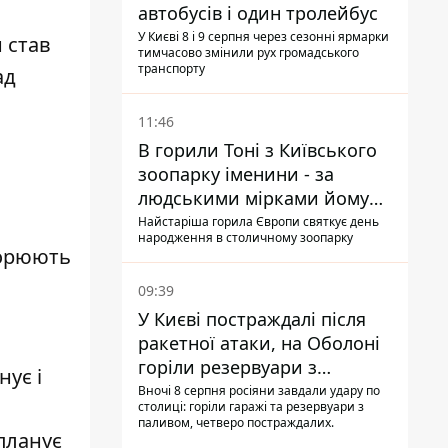
автобусів і один тролейбус
У Києві 8 і 9 серпня через сезонні ярмарки
н став
тимчасово змінили рух громадського
транспорту
ад
11:46
В горили Тоні з Київського
зоопарку іменини - за
людськими мірками йому
вже понад 90 років
Найстаріша горила Європи святкує день
народження в столичному зоопарку
ворюють
09:39
У Києві постраждалі після
ракетної атаки, на Оболоні
горіли резервуари з
нує і
паливом
Вночі 8 серпня росіяни завдали удару по
столиці: горіли гаражі та резервуари з
паливом, четверо постраждалих.
планує