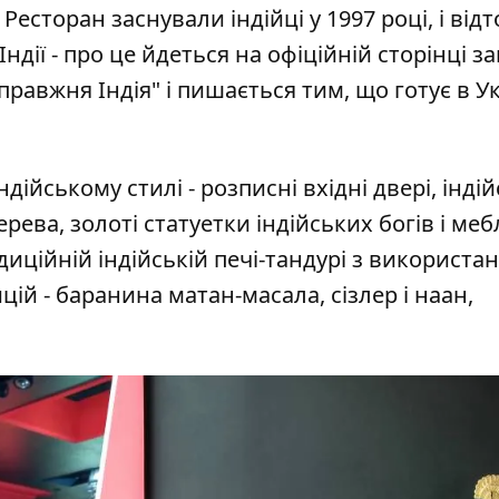
Ресторан заснували індійці у 1997 році, і відт
ндії - про це йдеться на
офіційній сторінці з
справжня Індія" і пишається тим, що готує в Ук
дійському стилі - розписні вхідні двері, індій
рева, золоті статуетки індійських богів і меб
адиційній індійській печі-тандурі з використа
цій - баранина матан-масала, сізлер і наан,