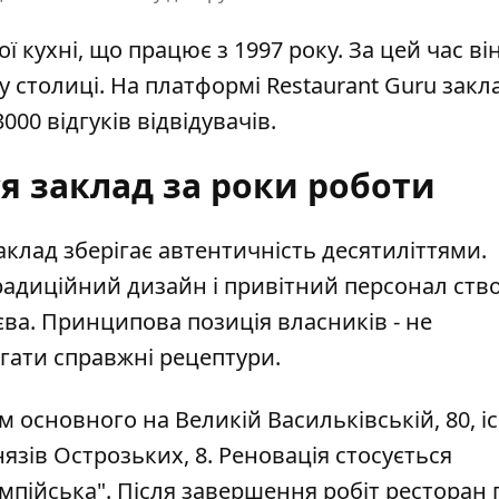
ї кухні, що працює з 1997 року. За цей час ві
 у столиці. На платформі Restaurant Guru закл
000 відгуків відвідувачів.
я заклад за роки роботи
заклад зберігає автентичність десятиліттями.
традиційний дизайн і привітний персонал ст
єва. Принципова позиція власників - не
ігати справжні рецептури.
 основного на Великій Васильківській, 80, іс
нязів Острозьких, 8. Реновація стосується
мпійська". Після завершення робіт ресторан 