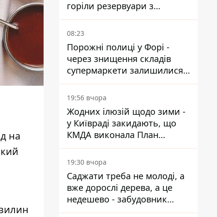
горіли резервуари з
паливом
08:23
Порожні полиці у Форі -
через знищення складів
супермаркети залишилися
без асортименту
19:56 вчора
Жодних ілюзій щодо зими -
у Київраді закидають, що
КМДА виконала План
д на
стійкості на 20%
ький
19:30 вчора
Саджати треба не молоді, а
вже дорослі дерева, а це
недешево - забудовник
хвилин
Ніконов