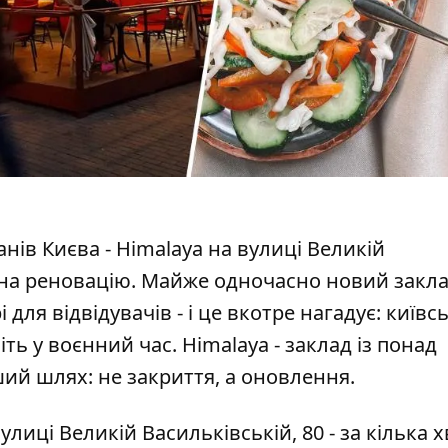
нів Києва - Himalaya на вулиці Великій
 на реновацію. Майже одночасно
новий закла
і для відвідувачів - і це вкотре нагадує: київс
ь у воєнний час. Himalaya - заклад із понад
ий шлях: не закриття, а оновлення.
иці Великій Васильківській, 80 - за кілька 