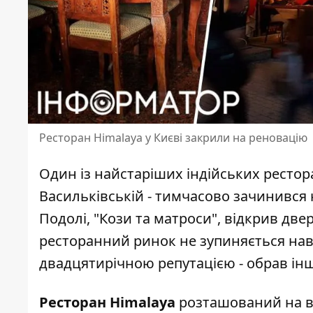
Ресторан Himalaya у Києві закрили на реновацію
Один із найстаріших індійських рестора
Васильківській - тимчасово зачинився
Подолі
, "Кози та матроси", відкрив двер
ресторанний ринок не зупиняється навіт
двадцятирічною репутацією - обрав інш
Ресторан Himalaya
розташований на вул