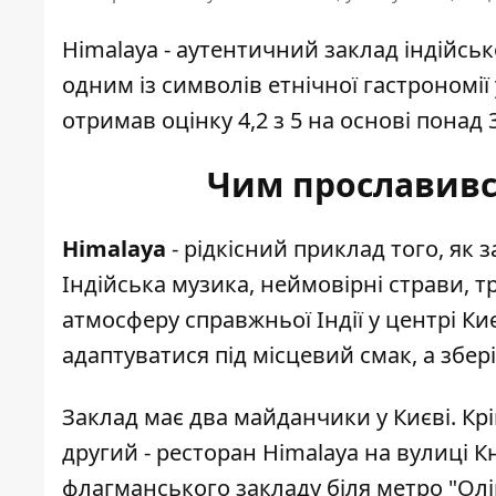
Himalaya - аутентичний заклад індійсько
одним із символів етнічної гастрономії
отримав оцінку 4,2 з 5 на основі понад 3
Чим прославивс
Himalaya
- рідкісний приклад того, як 
Індійська музика, неймовірні страви, 
атмосферу справжньої Індії у центрі Ки
адаптуватися під місцевий смак, а збер
Заклад має два майданчики у Києві. Крім
другий - ресторан Himalaya на вулиці К
флагманського закладу біля метро "Олі