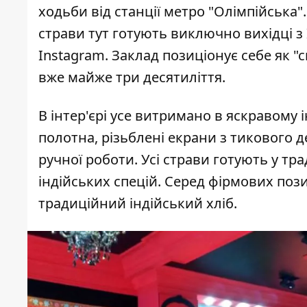
ходьби від станції метро "Олімпійська". 
страви тут готують виключно вихідці з І
Instagram
. Заклад позиціонує себе як "
вже майже три десятиліття.
В інтер'єрі усе витримано в яскравому ін
полотна, різьблені екрани з тикового де
ручної роботи. Усі страви готують у тр
індійських спецій. Серед фірмових пози
традиційний індійський хліб.