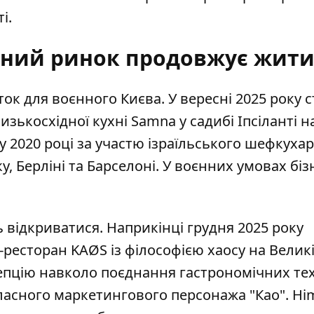
і.
нний ринок продовжує жит
ок для воєнного Києва. У вересні 2025 року 
изькосхідної кухні Samna
у садибі Іпсіланті н
у 2020 році за участю ізраїльського шефкухар
у, Берліні та Барселоні. У воєнних умовах біз
відкриватися. Наприкінці грудня 2025 року
ресторан KAØS із філософією хаосу
на Велик
цепцію навколо поєднання гастрономічних тех
 власного маркетингового персонажа "Као". Hi