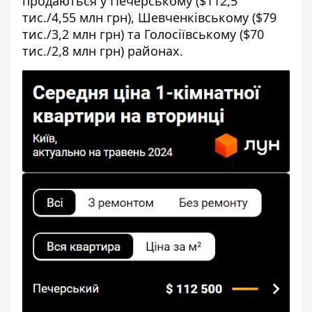
продаються у Печерському ($112,5
тис./4,55 млн грн), Шевченківському ($79
тис./3,2 млн грн) та Голосіївському ($70
тис./2,8 млн грн) районах.