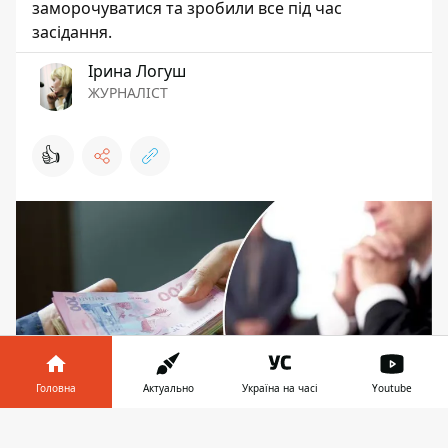
заморочуватися та зробили все під час
засідання.
Ірина Логуш
ЖУРНАЛІСТ
👍
Головна
Актуально
Україна на часі
Youtube
Інформатор у
Завантажити