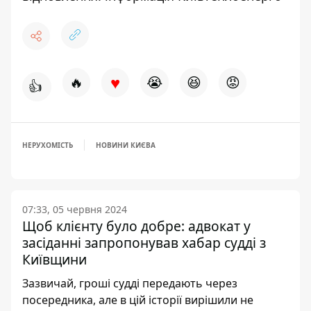
♥
🔥
😭
😆
😡
👍
НЕРУХОМІСТЬ
НОВИНИ КИЄВА
07:33, 05 червня 2024
Щоб клієнту було добре: адвокат у
засіданні запропонував хабар судді з
Київщини
Зазвичай, гроші судді передають через
посередника, але в цій історії вирішили не