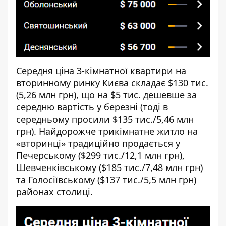
Середня ціна 3-кімнатної квартири на
вторинному ринку Києва складає $130 тис.
(5,26 млн грн), що на $5 тис. дешевше за
середню вартість у березні (тоді в
середньому просили $135 тис./5,46 млн
грн). Найдорожче трикімнатне житло на
«вторинці» традиційно продається у
Печерському ($299 тис./12,1 млн грн),
Шевченківському ($185 тис./7,48 млн грн)
та Голосіївському ($137 тис./5,5 млн грн)
районах столиці.