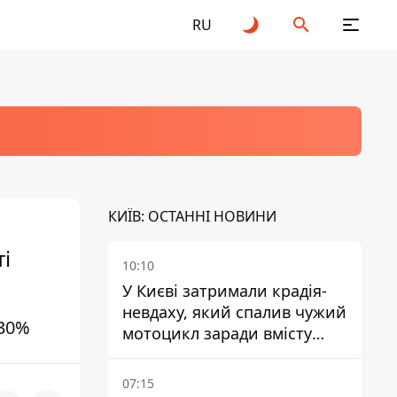
RU
КИЇВ: ОСТАННІ НОВИНИ
і
10:10
У Києві затримали крадія-
невдаху, який спалив чужий
 30%
мотоцикл заради вмісту
багажника
07:15