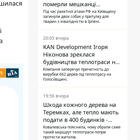
ншилася
померли мешканці
притулку для собак з
Під час ракетної атаки РФ на Київщину
загинули двоє собак у притулку для
інвалідністю
тварин з інвалідністю в Ірпені.
і
20:05 вчора
з
KAN Development Ігоря
Ніконова зреклася
будівництва теплотраси на
Теремках
Компанія заперечує причетність до
вирубки 662 дерев під теплотрасу на
Голосіївщині.
19:56 вчора
Шкода кожного дерева на
Теремках, але тепло мають
подати в 400 будинків -
депутатка Київради
Ковалевська пояснила, чому обрали саме
такий маршрут теплотраси попри
протести жителів.