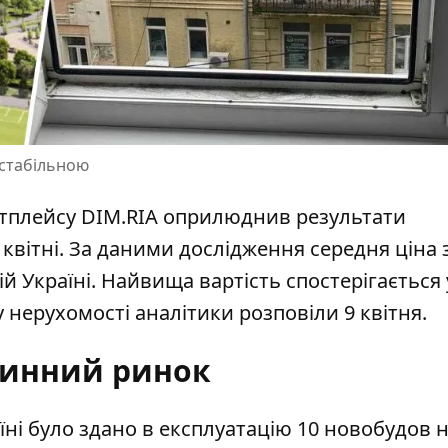
 стабільною
етплейсу DIM.RIA оприлюднив результати
квітні. За даними дослідження середня ціна 
ій Україні. Найвища вартість спостерігається 
у нерухомості аналітики розповіли 9 квітня.
инний ринок
аїні було здано в експлуатацію
10 новобудов н