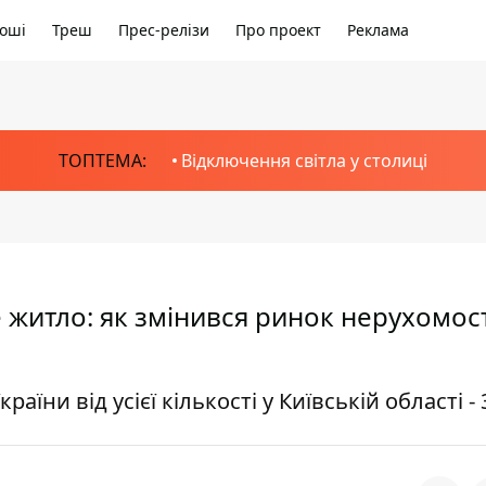
оші
Треш
Прес-релізи
Про проект
Реклама
ТОПТЕМА:
Відключення світла у столиці
 житло: як змінився ринок нерухомост
їни від усієї кількості у Київській області -