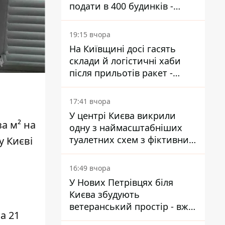
подати в 400 будинків -
депутатка Київради
19:15 вчора
На Київщині досі гасять
склади й логістичні хаби
після прильотів ракет -
ДСНС
17:41 вчора
У центрі Києва викрили
за м²
на
одну з наймасштабніших
туалетних схем з фіктивним
у Києві
будинком
16:49 вчора
У Нових Петрівцях біля
Києва збудують
ветеранський простір - вже
а 21
знайшли проєктанта