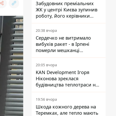
Забудовник преміальних
ЖК у центрі Києва зупинив
роботу, його керівники
втекли з України - Bihus.info
20:38 вчора
Сердечко не витримало
вибухів ракет - в Ірпені
померли мешканці
притулку для собак з
інвалідністю
20:05 вчора
KAN Development Ігоря
Ніконова зреклася
будівництва теплотраси на
Теремках
19:56 вчора
Шкода кожного дерева на
Теремках, але тепло мають