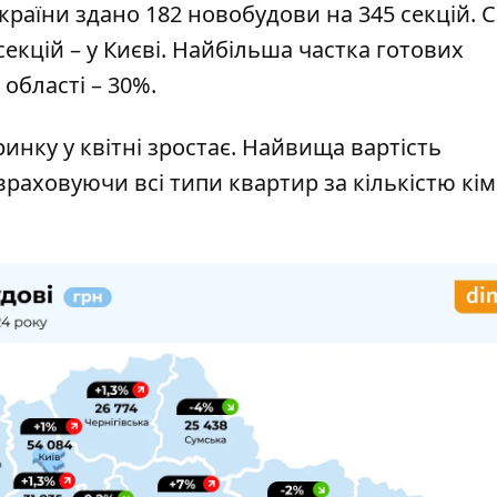
х країни здано 182 новобудови на 345 секцій. 
екцій – у Києві. Найбільша частка готових
 області – 30%.
инку у квітні зростає. Найвища вартість
 враховуючи всі типи квартир за кількістю кім