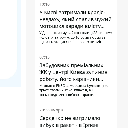
10:10
У Києві затримали крадія-
невдаху, який спалив чужий
мотоцикл заради вмісту
багажника
У Деснянському районі столиці 38-річному
чоловіку загрожує до 10 років тюрми за
підпал мотоцикла: він просто не зміг
зламати замок, і підпалив транспорт зі
злості
07:15
Забудовник преміальних
ЖК у центрі Києва зупинив
роботу, його керівники
втекли з України - Bihus.info
Компанія ENSO заморозила будівництво
трьох столичних комплексів, а її
топменеджмент виїхав з країни.
20:38 вчора
Сердечко не витримало
вибухів ракет - в Ірпені