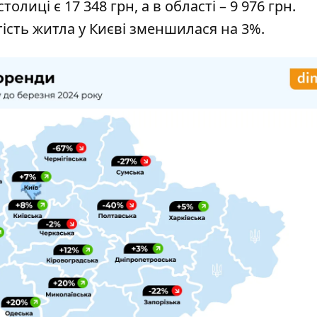
лиці є 17 348 грн, а в області – 9 976 грн.
ість житла у Києві зменшилася на 3%.