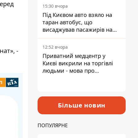
Серед
15:30 вчора
Під Києвом авто взяло на
таран автобус, що
висаджував пасажирів на
зупинці - пасажирка в
лікарні
12:52 вчора
нат», -
Приватний медцентр у
Києві викрили на торгівлі
людьми - мова про
сурогатне материнство
Більше новин
ПОПУЛЯРНЕ