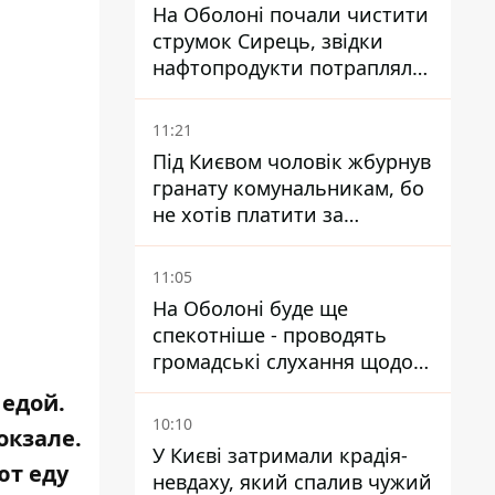
На Оболоні почали чистити
струмок Сирець, звідки
нафтопродукти потрапляли
до озер
11:21
Під Києвом чоловік жбурнув
гранату комунальникам, бо
не хотів платити за
квитанціями
11:05
На Оболоні буде ще
спекотніше - проводять
громадські слухання щодо
храму УГКЦ на Північній
 едой.
10:10
окзале.
У Києві затримали крадія-
ют еду
невдаху, який спалив чужий