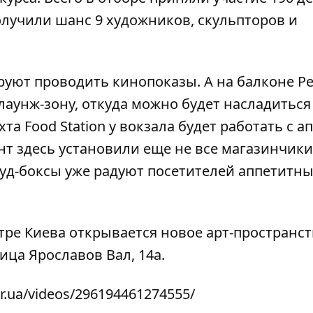
олучили шанс 9 художников, скульпторов и
руют проводить кинопоказы. А на балконе Р
лаунж-зону, откуда можно будет насладиться
 Food Station у вокзала будет работать с а
т здесь установили еще не все магазинчики
уд-боксы уже радуют посетителей аппетитн
нтре Киева открывается
новое арт-пространс
ица Ярославов Вал, 14а.
r.ua/videos/296194461274555/