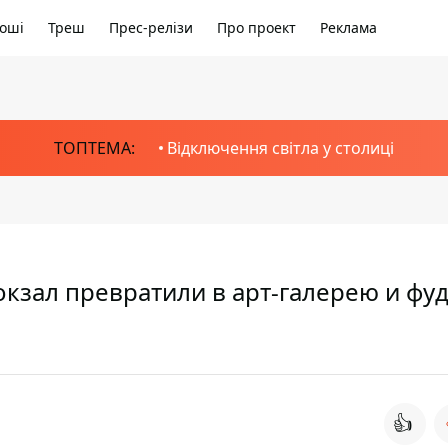
оші
Треш
Прес-релізи
Про проект
Реклама
ТОПТЕМА:
Відключення світла у столиці
зал превратили в арт-галерею и фуд
👍