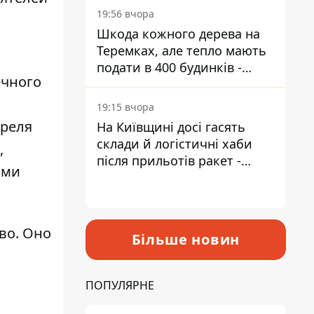
19:56 вчора
Шкода кожного дерева на
Теремках, але тепло мають
подати в 400 будинків -
ечного
депутатка Київради
19:15 вчора
преля
На Київщині досі гасять
склади й логістичні хаби
,
після прильотів ракет -
ыми
ДСНС
тво
. Оно
Більше новин
ПОПУЛЯРНЕ