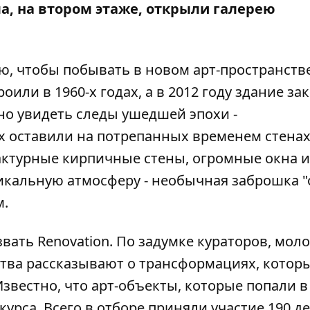
ла, на втором этаже, открыли галерею
, чтобы побывать в новом арт-пространств
оили в 1960-х годах, а в 2012 году здание з
но увидеть следы ушедшей эпохи -
х оставили на потрепанных временем стенах
фактурные кирпичные стены, огромные окна и
икальную атмосферу - необычная заброшка 
м.
вать Renovation. По задумке кураторов, мол
ства рассказывают о трансформациях, котор
звестно, что арт-объекты, которые попали в
рса. Всего в отборе приняли участие 190 д