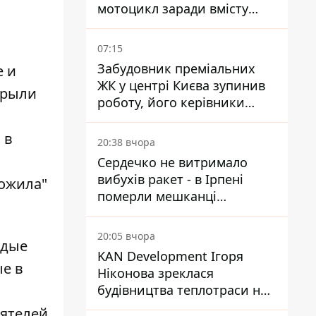
мотоцикл заради вмісту
багажника
07:15
Забудовник преміальних
е и
ЖК у центрі Києва зупинив
акрыли
роботу, його керівники
втекли з України - Bihus.info
 в
20:38 вчора
Сердечко не витримало
вибухів ракет - в Ірпені
"ожила"
померли мешканці
притулку для собак з
інвалідністю
20:05 вчора
одые
KAN Development Ігоря
ые в
Ніконова зреклася
будівництва теплотраси на
Теремках
еятелей