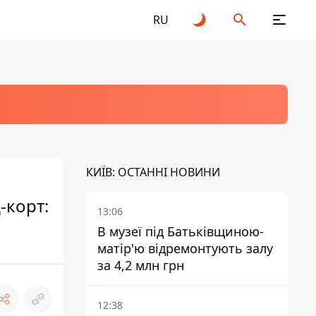
RU
КИЇВ: ОСТАННІ НОВИНИ
-корт:
13:06
В музеї під Батьківщиною-
матір'ю відремонтують залу
за 4,2 млн грн
12:38