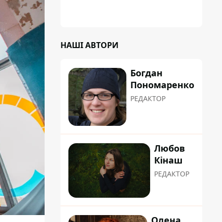
зламати замок, і підпалив транспорт зі
злості
НАШІ АВТОРИ
Богдан
Пономаренко
РЕДАКТОР
Любов
Кінаш
РЕДАКТОР
Олена