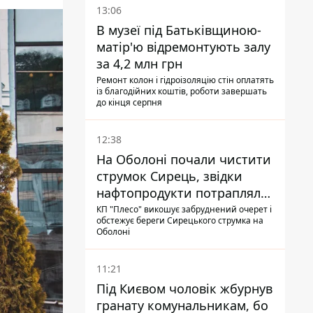
13:06
В музеї під Батьківщиною-
матір'ю відремонтують залу
за 4,2 млн грн
Ремонт колон і гідроізоляцію стін оплатять
із благодійних коштів, роботи завершать
до кінця серпня
12:38
На Оболоні почали чистити
струмок Сирець, звідки
нафтопродукти потрапляли
до озер
КП "Плесо" викошує забруднений очерет і
обстежує береги Сирецького струмка на
Оболоні
11:21
Під Києвом чоловік жбурнув
гранату комунальникам, бо