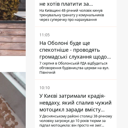
не хотів платити за
квитанціями
На Київщині 48-річний чоловік кинув
тренувальну гранату у комунальників
через суперечку про нарахування
11:05
На Оболоні буде ще
спекотніше - проводять
громадські слухання щодо
храму УГКЦ на Північній
7 серпня в Оболонській РДА відбудеться
обговорення будівництва церкви на вул.
Північній
10:10
У Києві затримали крадія-
невдаху, який спалив чужий
мотоцикл заради вмісту
багажника
У Деснянському районі столиці 38-річному
чоловіку загрожує до 10 років тюрми за
підпал мотоцикла: він просто не зміг