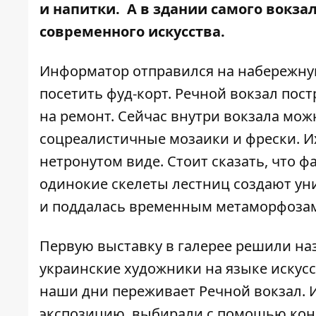
и напитки. А в здании самого вокза
современного искусства.
Информатор
отправился на набережную
посетить фуд-корт. Речной вокзал постр
на ремонт. Сейчас внутри вокзала мож
соцреалистичные мозаики и фрески. И
нетронутом виде. Стоит сказать, что 
одинокие скелеты лестниц создают ун
и поддалась временным метаморфоза
Первую выставку в галерее решили наз
украинские художники на языке искус
наши дни переживает Речной вокзал. И
экспозицию, выбирали с помощью конку